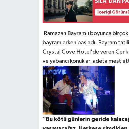
SILA'DAN PA
İçeriği Görünt
Ramazan Bayram’ı boyunca birçok ün
bayram erken başladı. Bayram tatili 
Crystal Cove Hotel'de veren Cenk E
ve yabancı konukları adeta mest ett
“Bu kötü günlerin geride kalacağ
yaşayacağız. Herkese şimdiden