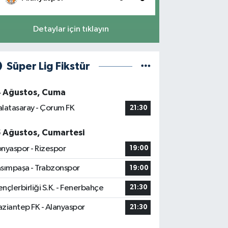
Detaylar için tıklayın
Süper Lig Fikstür
4 Ağustos, Cuma
latasaray - Çorum FK
21:30
5 Ağustos, Cumartesi
nyaspor - Rizespor
19:00
sımpaşa - Trabzonspor
19:00
nçlerbirliği S.K. - Fenerbahçe
21:30
ziantep FK - Alanyaspor
21:30