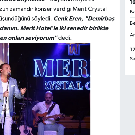
1
uzun zamandır konser verdiği Merit Crystal
Ba
düşündüğünü söyledi.
Cenk Eren, "Demirbaş
Be
danım. Merit Hotel'le iki senedir birlikte
Am
ben onları seviyorum"
dedi.
1
Sa