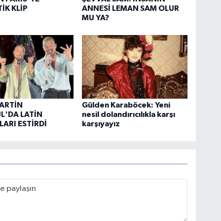
İK KLİP
ANNESİ LEMAN SAM OLUR
MU YA?
ARTİN
Gülden Karaböcek: Yeni
L'DA LATİN
nesil dolandırıcılıkla karşı
ARI ESTİRDİ
karşıyayız