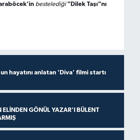
araböcek'in
bestelediği
"Dilek Taşı"nı
un hayatını anlatan 'Diva' filmi startı
N ELİNDEN GÖNÜL YAZAR'I BÜLENT
ARMIŞ