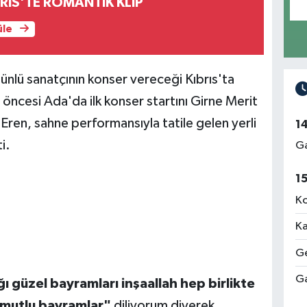
RİS'TE ROMANTİK KLİP
üle
lü sanatçının konser vereceği Kıbrıs'ta
öncesi Ada'da ilk konser startını Girne Merit
ren, sahne performansıyla tatile gelen yerli
1
i.
Ga
1
Ko
Ka
Ge
Ga
ı güzel bayramları inşaallah hep birlikte
 mutlu bayramlar"
diliyorum diyerek