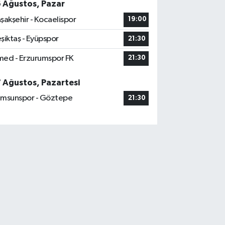
6 Ağustos, Pazar
şakşehir - Kocaelispor
19:00
şiktaş - Eyüpspor
21:30
ed - Erzurumspor FK
21:30
7 Ağustos, Pazartesi
msunspor - Göztepe
21:30