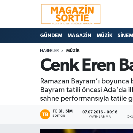
Nöbetçi Eczaneler
GÜNDEM
MAGAZİN
MÜZİK
SİNE
Hava Durumu
HABERLER
MÜZİK
Trafik Durumu
Cenk Eren Ba
Süper Lig Puan Durumu ve Fikstür
Ramazan Bayram’ı boyunca bir
Tüm Manşetler
Bayram tatili öncesi Ada'da i
sahne performansıyla tatile g
Son Dakika Haberleri
TE BILISIM
07.07.2016 - 00:16
Haber Arşivi
EDITÖR
YAYINLANMA
OK