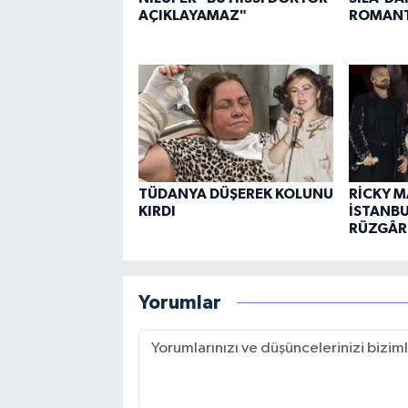
AÇIKLAYAMAZ"
ROMANT
TÜDANYA DÜŞEREK KOLUNU
RİCKY M
KIRDI
İSTANBU
RÜZGÂRL
Yorumlar