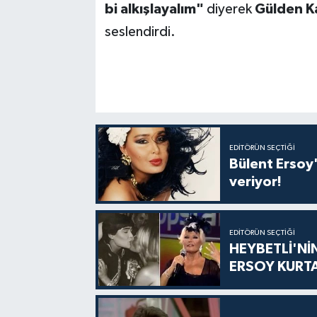
bi alkışlayalım"
diyerek
Gülden K
seslendirdi.
EDITÖRÜN SEÇTIĞI
Bülent Ersoy'
veriyor!
EDITÖRÜN SEÇTIĞI
HEYBETLİ'Nİ
ERSOY KURT