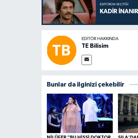
EDITÖRÜN SEÇTIĞI
KADİR İNANIR
EDITÖR HAKKINDA
TE Bilisim
Bunlar da ilginizi çekebilir
NİLÜFER "BU HİSSİ DOKTOR
SILA'DA