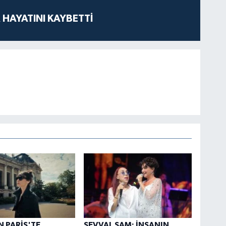
 HAYATINI KAYBETTİ
N PARİS'TE
ŞEVVAL SAM: İNSANIN