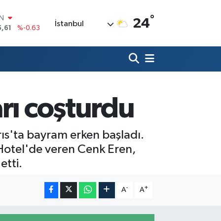
°
R
24
İstanbul
43
%0.16
17
%-0.02
İN
63
%0.07
ALTIN
40
%0.45
00
rı coşturdu
%70
IN
5,61
%-0.63
ıs'ta bayram erken başladı.
e Hotel'de veren Cenk Eren,
etti.
-
+
A
A