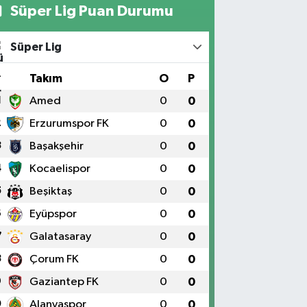
Süper Lig Puan Durumu
Süper Lig
#
Takım
O
P
1
Amed
0
0
2
Erzurumspor FK
0
0
3
Başakşehir
0
0
4
Kocaelispor
0
0
5
Beşiktaş
0
0
6
Eyüpspor
0
0
7
Galatasaray
0
0
8
Çorum FK
0
0
9
Gaziantep FK
0
0
0
Alanyaspor
0
0