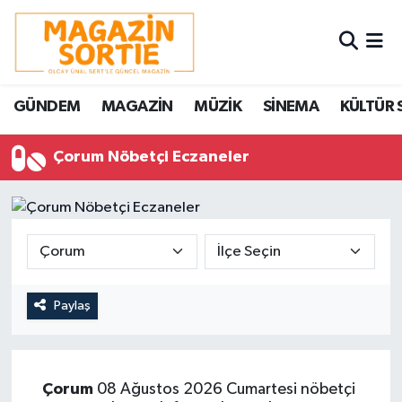
Nöbetçi Eczaneler
GÜNDEM
MAGAZİN
MÜZİK
SİNEMA
KÜLTÜR 
Hava Durumu
Çorum Nöbetçi Eczaneler
Trafik Durumu
Süper Lig Puan Durumu ve Fikstür
Tüm Manşetler
Son Dakika Haberleri
Paylaş
Haber Arşivi
Çorum
08 Ağustos 2026 Cumartesi nöbetçi