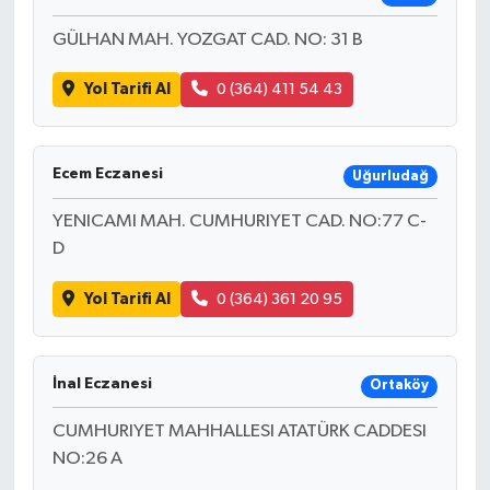
GÜLHAN MAH. YOZGAT CAD. NO: 31 B
Yol Tarifi Al
0 (364) 411 54 43
Ecem Eczanesi
Uğurludağ
YENICAMI MAH. CUMHURIYET CAD. NO:77 C-
D
Yol Tarifi Al
0 (364) 361 20 95
İnal Eczanesi
Ortaköy
CUMHURIYET MAHHALLESI ATATÜRK CADDESI
NO:26 A