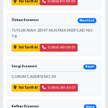
Yol Tarifi Al
0 (364) 611 40 59
Özkan Eczanesi
Mecitözü
TUTLUK MAH. ŞEHİT MUSTAFA EKER CAD. NO :
7 B
Yol Tarifi Al
0 (364) 461 00 01
Sevgi Eczanesi
Bayat
ÇORUM CADDESI NO:39
Yol Tarifi Al
0 (364) 381 45 07
Kafkas Eczanesi
Alaca