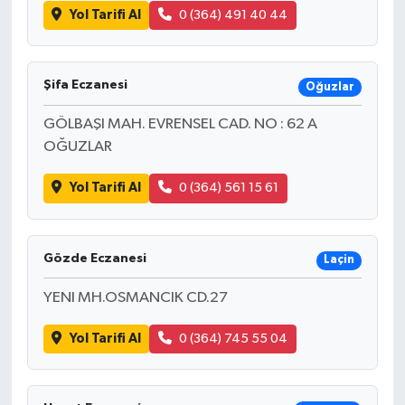
Yol Tarifi Al
0 (364) 491 40 44
Şifa Eczanesi
Oğuzlar
GÖLBAŞI MAH. EVRENSEL CAD. NO : 62 A
OĞUZLAR
Yol Tarifi Al
0 (364) 561 15 61
Gözde Eczanesi
Laçin
YENI MH.OSMANCIK CD.27
Yol Tarifi Al
0 (364) 745 55 04