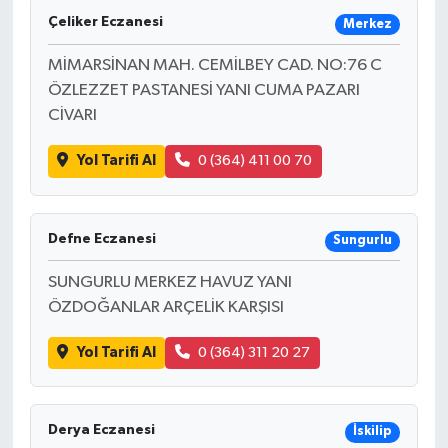
Çeliker Eczanesi
Merkez
MİMARSİNAN MAH. CEMİLBEY CAD. NO:76 C
ÖZLEZZET PASTANESİ YANI CUMA PAZARI
CİVARI
Yol Tarifi Al
0 (364) 411 00 70
Defne Eczanesi
Sungurlu
SUNGURLU MERKEZ HAVUZ YANI
ÖZDOĞANLAR ARÇELİK KARŞISI
Yol Tarifi Al
0 (364) 311 20 27
Derya Eczanesi
İskilip