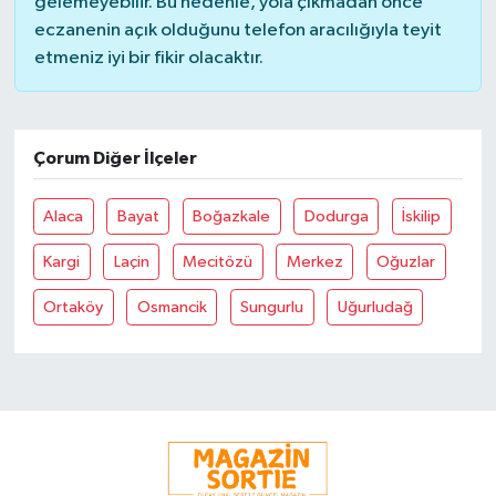
gelemeyebilir. Bu nedenle, yola çıkmadan önce
eczanenin açık olduğunu telefon aracılığıyla teyit
etmeniz iyi bir fikir olacaktır.
Çorum Diğer İlçeler
Alaca
Bayat
Boğazkale
Dodurga
İskilip
Kargi
Laçin
Mecitözü
Merkez
Oğuzlar
Ortaköy
Osmancik
Sungurlu
Uğurludağ