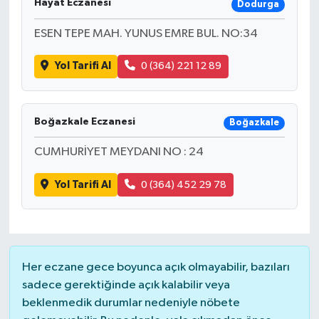
Hayat Eczanesi
Dodurga
ESEN TEPE MAH. YUNUS EMRE BUL. NO:34
Yol Tarifi Al
0 (364) 221 12 89
Boğazkale Eczanesi
Boğazkale
CUMHURİYET MEYDANI NO : 24
Yol Tarifi Al
0 (364) 452 29 78
Her eczane gece boyunca açık olmayabilir, bazıları
sadece gerektiğinde açık kalabilir veya
beklenmedik durumlar nedeniyle nöbete