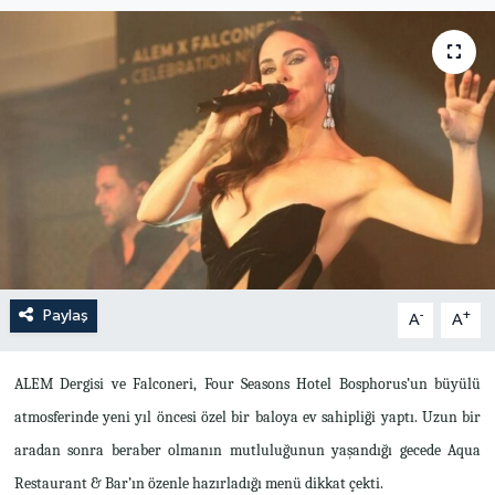
Paylaş
-
+
A
A
ALEM Dergisi ve Falconeri, Four Seasons Hotel Bosphorus’un büyülü
atmosferinde yeni yıl öncesi özel bir baloya ev sahipliği yaptı. Uzun bir
aradan sonra beraber olmanın mutluluğunun yaşandığı gecede Aqua
Restaurant & Bar’ın özenle hazırladığı menü dikkat çekti.