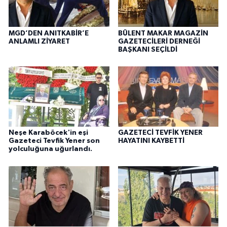
MGD’DEN ANITKABİR’E
BÜLENT MAKAR MAGAZİN
ANLAMLI ZİYARET
GAZETECİLERİ DERNEĞİ
BAŞKANI SEÇİLDİ
Neşe Karaböcek'in eşi
GAZETECİ TEVFİK YENER
Gazeteci Tevfik Yener son
HAYATINI KAYBETTİ
yolculuğuna uğurlandı.