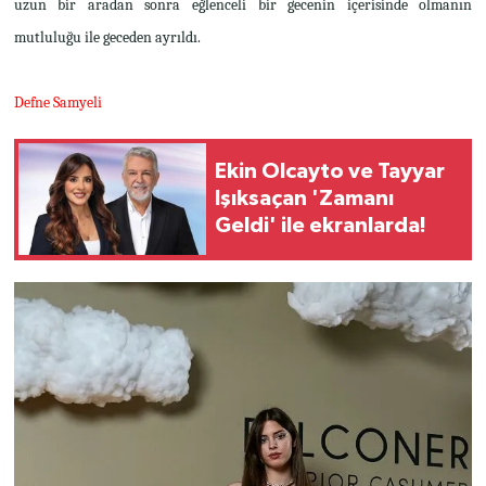
uzun bir aradan sonra eğlenceli bir gecenin içerisinde olmanın
mutluluğu ile geceden ayrıldı.
Defne Samyeli
Ekin Olcayto ve Tayyar
Işıksaçan 'Zamanı
Geldi' ile ekranlarda!