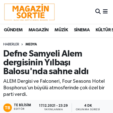
Nöbetçi Eczaneler
GÜNDEM
MAGAZİN
MÜZİK
SİNEMA
KÜLTÜR 
Hava Durumu
Trafik Durumu
HABERLER
MEDYA
Defne Samyeli Alem
Süper Lig Puan Durumu ve Fikstür
dergisinin Yılbaşı
Balosu'nda sahne aldı
Tüm Manşetler
ALEM Dergisi ve Falconeri, Four Seasons Hotel
Son Dakika Haberleri
Bosphorus’un büyülü atmosferinde çok özel bir
parti verdi.
Haber Arşivi
TE BILISIM
17.12.2021 - 23:29
4 DK
EDITÖR
YAYINLANMA
OKUNMA SÜRESI