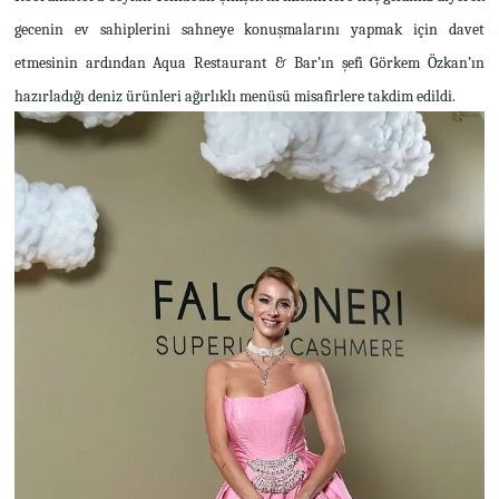
gecenin ev sahiplerini sahneye konuşmalarını yapmak için davet
etmesinin ardından Aqua Restaurant & Bar’ın şefi Görkem Özkan’ın
hazırladığı deniz ürünleri ağırlıklı menüsü misafirlere takdim edildi.