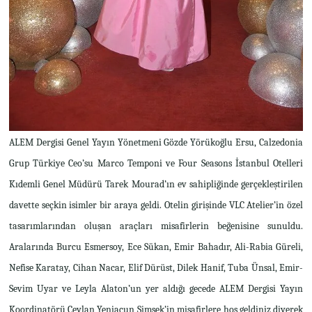
ALEM Dergisi Genel Yayın Yönetmeni Gözde Yörükoğlu Ersu, Calzedonia
Grup Türkiye Ceo’su Marco Temponi ve Four Seasons İstanbul Otelleri
Kıdemli Genel Müdürü Tarek Mourad’ın ev sahipliğinde gerçekleştirilen
davette seçkin isimler bir araya geldi. Otelin girişinde VLC Atelier’in özel
tasarımlarından oluşan araçları misafirlerin beğenisine sunuldu.
Aralarında Burcu Esmersoy, Ece Sükan, Emir Bahadır, Ali-Rabia Güreli,
Nefise Karatay, Cihan Nacar, Elif Dürüst, Dilek Hanif, Tuba Ünsal, Emir-
Sevim Uyar ve Leyla Alaton’un yer aldığı gecede ALEM Dergisi Yayın
Koordinatörü Ceylan Yeniacun Şimşek’in misafirlere hoş geldiniz diyerek