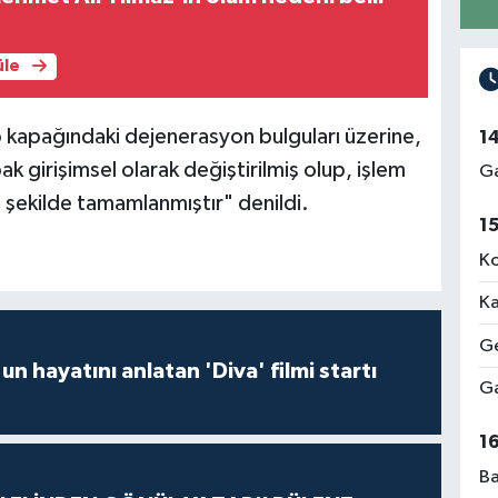
üle
kapağındaki dejenerasyon bulguları üzerine,
1
 girişimsel olarak değiştirilmiş olup, işlem
Ga
 şekilde tamamlanmıştır" denildi.
1
Ko
Ka
Ge
un hayatını anlatan 'Diva' filmi startı
Ga
1
Ba