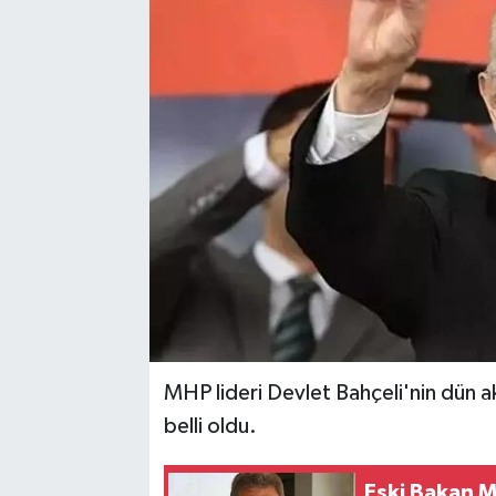
MHP lideri Devlet Bahçeli'nin dün 
belli oldu.
Eski Bakan M