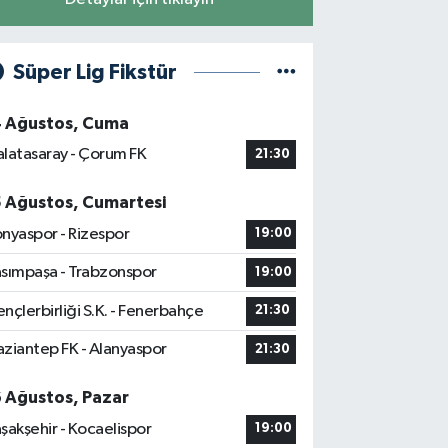
Süper Lig Fikstür
4 Ağustos, Cuma
latasaray - Çorum FK
21:30
5 Ağustos, Cumartesi
nyaspor - Rizespor
19:00
sımpaşa - Trabzonspor
19:00
nçlerbirliği S.K. - Fenerbahçe
21:30
ziantep FK - Alanyaspor
21:30
6 Ağustos, Pazar
şakşehir - Kocaelispor
19:00