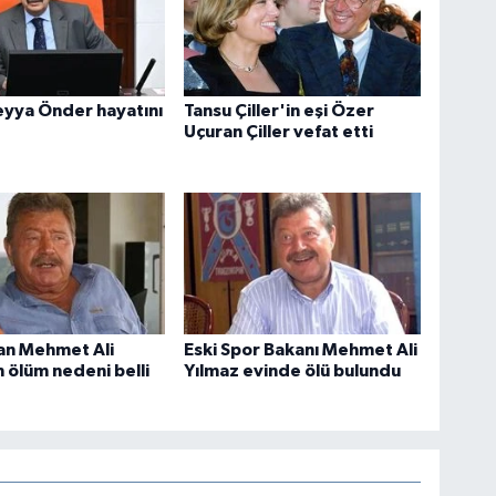
reyya Önder hayatını
Tansu Çiller'in eşi Özer
Uçuran Çiller vefat etti
an Mehmet Ali
Eski Spor Bakanı Mehmet Ali
n ölüm nedeni belli
Yılmaz evinde ölü bulundu