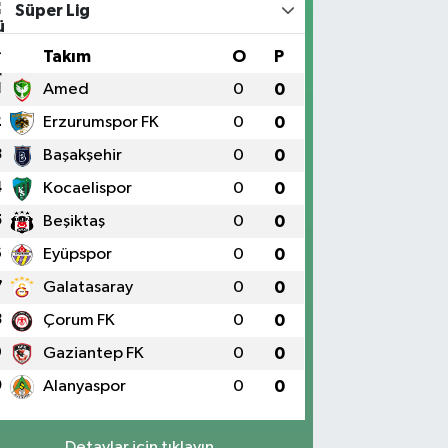
Süper Lig
#
Takım
O
P
1
Amed
0
0
2
Erzurumspor FK
0
0
3
Başakşehir
0
0
4
Kocaelispor
0
0
5
Beşiktaş
0
0
6
Eyüpspor
0
0
7
Galatasaray
0
0
8
Çorum FK
0
0
9
Gaziantep FK
0
0
0
Alanyaspor
0
0
Detaylar için tıklayın