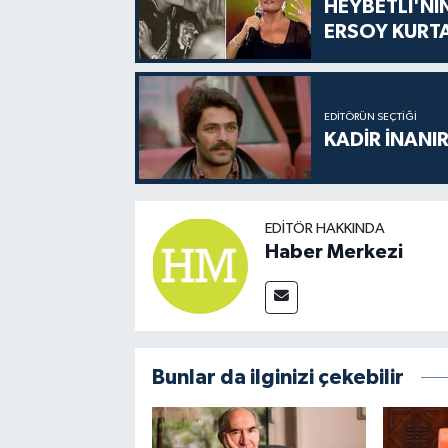
HEYBETLİ'Nİ
ERSOY KURT
EDITÖRÜN SEÇTIĞI
KADİR İNANIR
EDITÖR HAKKINDA
Haber Merkezi
Bunlar da ilginizi çekebilir