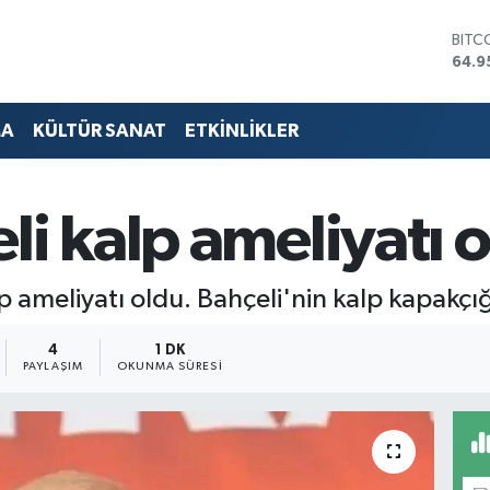
64.9
DOL
47,7
EUR
55,2
MA
KÜLTÜR SANAT
ETKİNLİKLER
STER
64,4
GRAM
6660
li kalp ameliyatı 
BİST
13.7
 ameliyatı oldu. Bahçeli'nin kalp kapakçığı
4
1 DK
PAYLAŞIM
OKUNMA SÜRESI