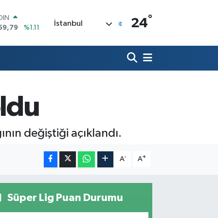
59,79
%1.11
°
AR
24
İstanbul
436
%0.18
O
510
%0.32
LİN
811
%0.38
 ALTIN
.55
%0.03
oldu
100
79
%-14
nın değiştiği açıklandı.
-
+
A
A
Süper Lig Puan Durumu