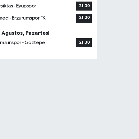
şiktaş - Eyüpspor
21:30
ed - Erzurumspor FK
21:30
7 Ağustos, Pazartesi
msunspor - Göztepe
21:30