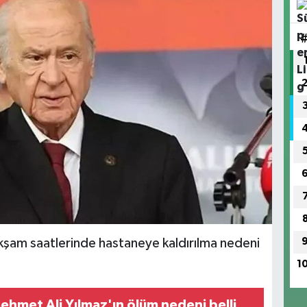
akşam saatlerinde hastaneye kaldırılma nedeni
1
ehmet Ali Yılmaz'ın ölüm nedeni belli