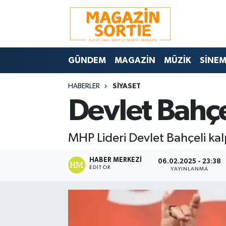
Nöbetçi Eczaneler
GÜNDEM
MAGAZİN
MÜZİK
SİNE
Hava Durumu
HABERLER
SİYASET
Trafik Durumu
Devlet Bahçe
Süper Lig Puan Durumu ve Fikstür
MHP Lideri Devlet Bahçeli kalp
Tüm Manşetler
HABER MERKEZI
06.02.2025 - 23:38
Son Dakika Haberleri
EDITÖR
YAYINLANMA
Haber Arşivi