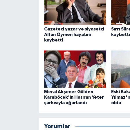
Gazeteci yazar ve siyasetçi
Sırrı Sü
Altan Öymen hayatını
kaybetti
kaybetti
Meral Akşener Gülden
Eski Bak
Karaböcek'in Hatıran Yeter
Yılmaz'ı
şarkısıyla uğurlandı
oldu
Yorumlar