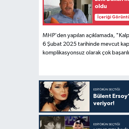
oldu
İçeriği Görünt
MHP'den yapılan açıklamada, "Kalp 
6 Şubat 2025 tarihinde mevcut kapak
komplikasyonsuz olarak çok başarılı
EDITÖRÜN SEÇTIĞI
Bülent Ersoy'
veriyor!
EDITÖRÜN SEÇTIĞI