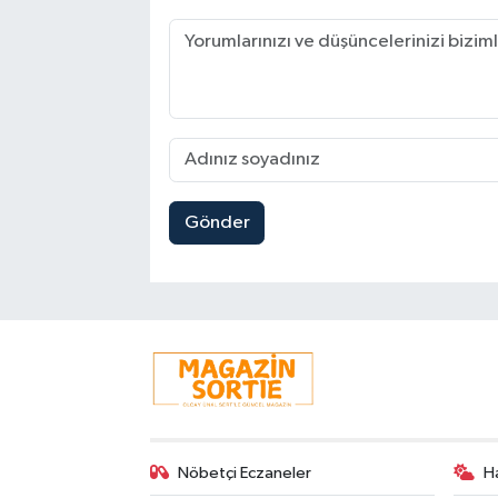
Gönder
Nöbetçi Eczaneler
H