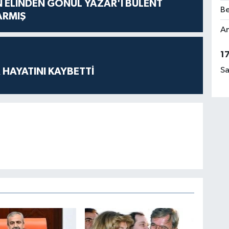
N ELİNDEN GÖNÜL YAZAR'I BÜLENT
Be
ARMIŞ
Am
1
Sa
 HAYATINI KAYBETTİ