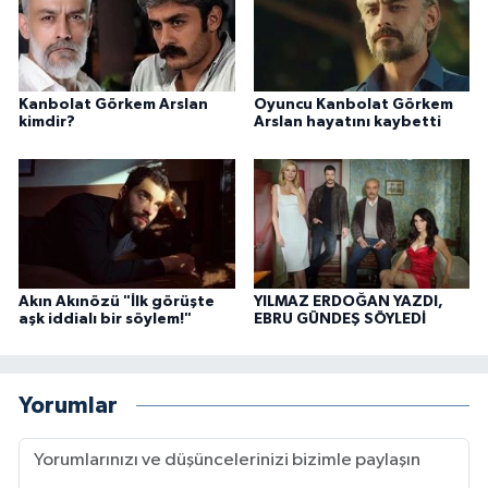
Kanbolat Görkem Arslan
Oyuncu Kanbolat Görkem
kimdir?
Arslan hayatını kaybetti
Akın Akınözü "İlk görüşte
YILMAZ ERDOĞAN YAZDI,
aşk iddialı bir söylem!"
EBRU GÜNDEŞ SÖYLEDİ
Yorumlar