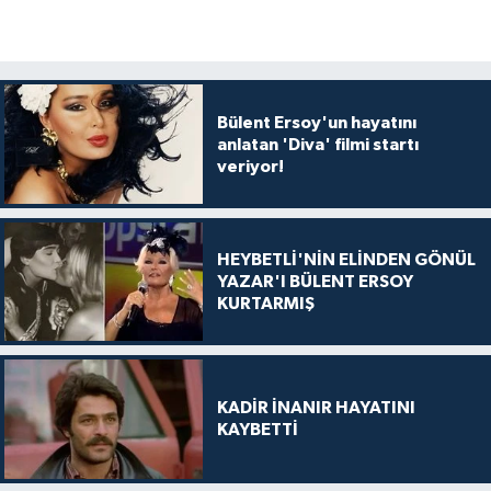
Bülent Ersoy'un hayatını
anlatan 'Diva' filmi startı
veriyor!
HEYBETLİ'NİN ELİNDEN GÖNÜL
YAZAR'I BÜLENT ERSOY
KURTARMIŞ
KADİR İNANIR HAYATINI
KAYBETTİ