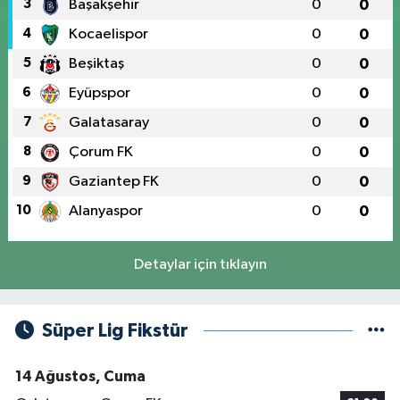
3
Başakşehir
0
0
4
Kocaelispor
0
0
5
Beşiktaş
0
0
6
Eyüpspor
0
0
7
Galatasaray
0
0
8
Çorum FK
0
0
9
Gaziantep FK
0
0
10
Alanyaspor
0
0
Detaylar için tıklayın
Süper Lig Fikstür
14 Ağustos, Cuma