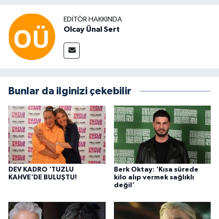
EDITÖR HAKKINDA
Olcay Ünal Sert
Bunlar da ilginizi çekebilir
DEV KADRO 'TUZLU
Berk Oktay: 'Kısa sürede
KAHVE'DE BULUŞTU!
kilo alıp vermek sağlıklı
değil'