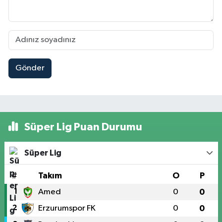
Gönder
Süper Lig Puan Durumu
Süper Lig
#
Takım
O
P
1
Amed
0
0
2
Erzurumspor FK
0
0