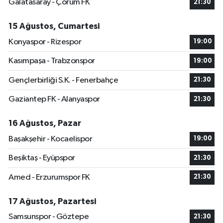
Galatasaray - Çorum FK
21:30
15 Ağustos, Cumartesi
Konyaspor - Rizespor
19:00
Kasımpaşa - Trabzonspor
19:00
Gençlerbirliği S.K. - Fenerbahçe
21:30
Gaziantep FK - Alanyaspor
21:30
16 Ağustos, Pazar
Başakşehir - Kocaelispor
19:00
Beşiktaş - Eyüpspor
21:30
Amed - Erzurumspor FK
21:30
17 Ağustos, Pazartesi
Samsunspor - Göztepe
21:30