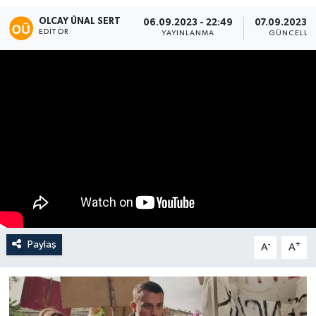
OLCAY ÜNAL SERT
06.09.2023 - 22:49
07.09.2023 - 
EDITÖR
YAYINLANMA
GÜNCELLE
Paylaş
-
+
A
A