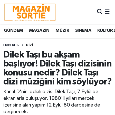
Nöbetçi Eczaneler
GÜNDEM
MAGAZİN
MÜZİK
SİNEMA
KÜLTÜR 
Hava Durumu
Trafik Durumu
HABERLER
DİZİ
Dilek Taşı bu akşam
Süper Lig Puan Durumu ve Fikstür
başlıyor! Dilek Taşı dizisinin
konusu nedir? Dilek Taşı
Tüm Manşetler
dizi müziğini kim söylüyor?
Son Dakika Haberleri
Kanal D'nin iddialı dizisi Dilek Taşı, 7 Eylül de
Haber Arşivi
ekranlarla buluşuyor. 1980'li yılları mercek
içerisine alan yapım 12 Eylül 80 darbesine de
değinecek.