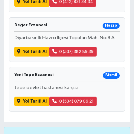
Yol Tarifi Al
0 (412) 831 34 34
Değer Eczanesi
Hazro
Diyarbakır İli Hazro İlçesi Topalan Mah. No:8 A
Yol Tarifi Al
0 (537) 382 89 39
Yeni Tepe Eczanesi
Bismil
tepe devlet hastanesi karşısı
Yol Tarifi Al
0 (534) 079 06 21