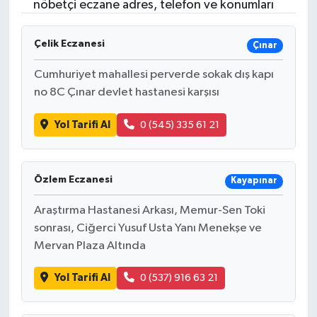
nöbetçi eczane adres, telefon ve konumları
Çelik Eczanesi
Çınar
Cumhuriyet mahallesi perverde sokak dış kapı
no 8C Çınar devlet hastanesi karşısı
Yol Tarifi Al
0 (545) 335 61 21
Özlem Eczanesi
Kayapınar
Araştırma Hastanesi Arkası, Memur-Sen Toki
sonrası, Ciğerci Yusuf Usta Yanı Menekşe ve
Mervan Plaza Altında
Yol Tarifi Al
0 (537) 916 63 21