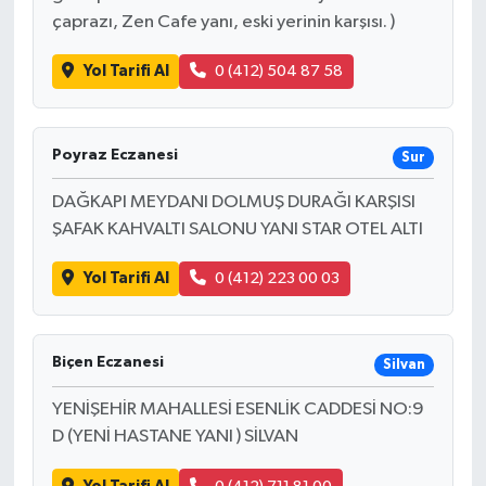
çaprazı, Zen Cafe yanı, eski yerinin karşısı. )
Yol Tarifi Al
0 (412) 504 87 58
Poyraz Eczanesi
Sur
DAĞKAPI MEYDANI DOLMUŞ DURAĞI KARŞISI
ŞAFAK KAHVALTI SALONU YANI STAR OTEL ALTI
Yol Tarifi Al
0 (412) 223 00 03
Biçen Eczanesi
Silvan
YENİŞEHİR MAHALLESİ ESENLİK CADDESİ NO:9
D (YENİ HASTANE YANI ) SİLVAN