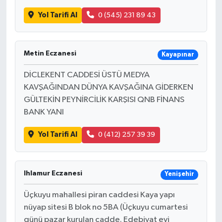
Yol Tarifi Al
0 (545) 231 89 43
Metin Eczanesi
Kayapınar
DİCLEKENT CADDESİ ÜSTÜ MEDYA
KAVŞAĞINDAN DÜNYA KAVŞAĞINA GİDERKEN
GÜLTEKİN PEYNİRCİLİK KARŞISI QNB FİNANS
BANK YANI
Yol Tarifi Al
0 (412) 257 39 39
Ihlamur Eczanesi
Yenişehir
Üçkuyu mahallesi piran caddesi Kaya yapı
nüyap sitesi B blok no 5BA (Üçkuyu cumartesi
günü pazar kurulan cadde. Edebiyat evi