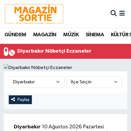
Nöbetçi Eczaneler
GÜNDEM
MAGAZİN
MÜZİK
SİNEMA
KÜLTÜR 
Hava Durumu
Diyarbakır Nöbetçi Eczaneler
Trafik Durumu
Süper Lig Puan Durumu ve Fikstür
Tüm Manşetler
Son Dakika Haberleri
Paylaş
Haber Arşivi
Diyarbakır
10 Ağustos 2026 Pazartesi