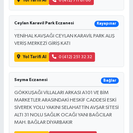
Yol Tarifi Al
0 (412) 711 81 00
Ceylan Karavil Park Eczanesi
Kayapınar
YENİHAL KAVŞAĞI CEYLAN KARAVİL PARK ALIŞ
VERİŞ MERKEZİ GİRİŞ KATI
Yol Tarifi Al
0 (412) 251 32 32
Seyma Eczanesi
Bağlar
GÖKKUŞAĞI VİLLALARI ARKASI A101 VE BİM
MARKETLER ARASINDAKİ HESKİF CADDESİ ESKİ
SİVEREK YOLU YAKINI SELAHATTİN AVŞAR SİTESİ
ALTI 31 NOLU SAĞLIK OCAĞI YANI BAĞCILAR
MAH. BAĞLAR DİYARBAKIR