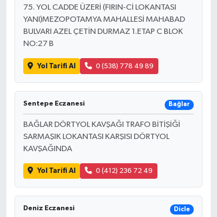
75. YOL CADDE ÜZERİ (FIRIN-Cİ LOKANTASI
YANI)MEZOPOTAMYA MAHALLESİ MAHABAD
BULVARI AZEL ÇETİN DURMAZ 1.ETAP C BLOK
NO:27 B
Yol Tarifi Al
0 (538) 778 49 89
Sentepe Eczanesi
Bağlar
BAĞLAR DÖRTYOL KAVŞAĞI TRAFO BİTİŞİĞİ
SARMAŞIK LOKANTASI KARŞISI DÖRTYOL
KAVŞAĞINDA
Yol Tarifi Al
0 (412) 236 72 49
Deniz Eczanesi
Dicle