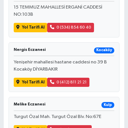
15 TEMMUZ MAHALLESİ ERGANİ CADDESİ
NO:103B
Yol Tarifi Al
0 (534) 854 60 40
Nergis Eczanesi
Kocaköy
Yenişehir mahallesi hastane caddesi no 39 B
Kocaköy DİYARBAKIR
Yol Tarifi Al
0 (412) 811 21 21
Melike Eczanesi
Kulp
Turgut Özal Mah. Turgut Özal Blv. No:67E