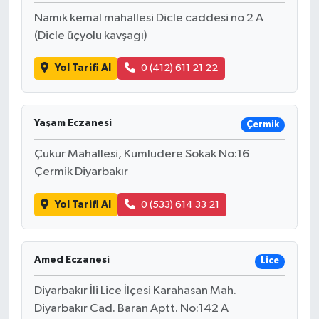
Namık kemal mahallesi Dicle caddesi no 2 A
(Dicle üçyolu kavşagı)
Yol Tarifi Al
0 (412) 611 21 22
Yaşam Eczanesi
Çermik
Çukur Mahallesi, Kumludere Sokak No:16
Çermik Diyarbakır
Yol Tarifi Al
0 (533) 614 33 21
Amed Eczanesi
Lice
Diyarbakır İli Lice İlçesi Karahasan Mah.
Diyarbakır Cad. Baran Aptt. No:142 A