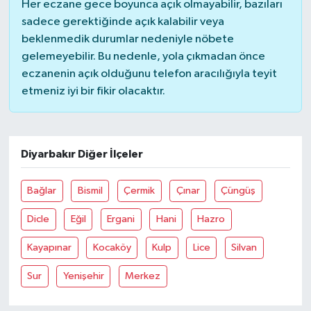
Her eczane gece boyunca açık olmayabilir, bazıları
sadece gerektiğinde açık kalabilir veya
beklenmedik durumlar nedeniyle nöbete
gelemeyebilir. Bu nedenle, yola çıkmadan önce
eczanenin açık olduğunu telefon aracılığıyla teyit
etmeniz iyi bir fikir olacaktır.
Diyarbakır Diğer İlçeler
Bağlar
Bismil
Çermik
Çınar
Çüngüş
Dicle
Eğil
Ergani
Hani
Hazro
Kayapınar
Kocaköy
Kulp
Lice
Silvan
Sur
Yenişehir
Merkez