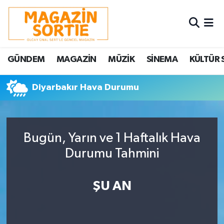
Nöbetçi Eczaneler
GÜNDEM
MAGAZİN
MÜZİK
SİNEMA
KÜLTÜR 
Hava Durumu
Diyarbakır Hava Durumu
Trafik Durumu
Süper Lig Puan Durumu ve Fikstür
Bugün, Yarın ve 1 Haftalık Hava
Tüm Manşetler
Durumu Tahmini
Son Dakika Haberleri
ŞU AN
Haber Arşivi