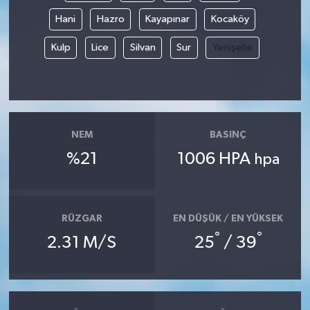
Hani
Hazro
Kayapınar
Kocaköy
Kulp
Lice
Silvan
Sur
Yenişehir
NEM
BASINÇ
%21
1006 HPA
hpa
RÜZGAR
EN DÜŞÜK / EN YÜKSEK
°
°
2.31 M/S
25
/ 39