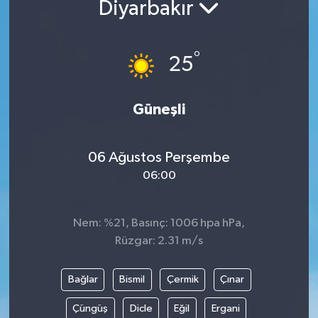
Diyarbakır
°
25
Güneşli
06 Ağustos Perşembe
06:00
Nem: %21, Basınç: 1006 hpa hPa,
Rüzgar: 2.31 m/s
Bağlar
Bismil
Çermik
Çınar
Çüngüş
Dicle
Eğil
Ergani