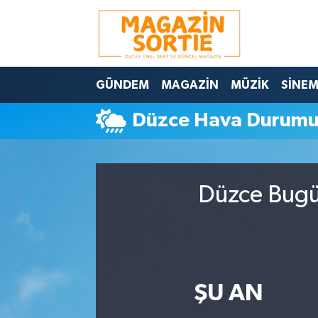
Nöbetçi Eczaneler
GÜNDEM
MAGAZİN
MÜZİK
SİNE
Hava Durumu
Düzce Hava Durum
Trafik Durumu
Süper Lig Puan Durumu ve Fikstür
Düzce Bugün
Tüm Manşetler
Son Dakika Haberleri
Haber Arşivi
ŞU AN