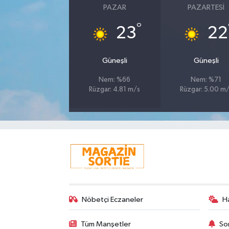
PAZAR
PAZARTESI
°
23
22
Güneşli
Güneşli
Nem: %66
Nem: %71
Rüzgar: 4.81 m/s
Rüzgar: 5.00 m
Nöbetçi Eczaneler
H
Tüm Manşetler
So