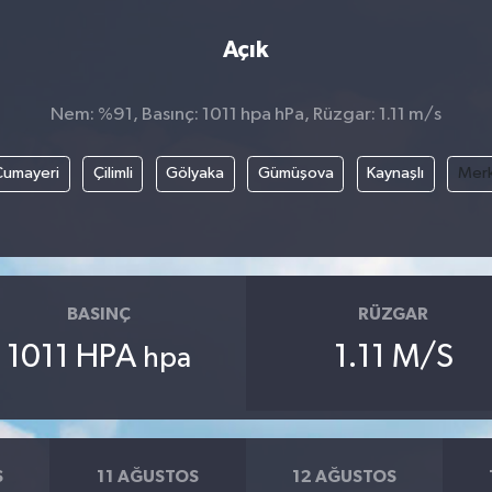
Açık
Nem: %91, Basınç: 1011 hpa hPa, Rüzgar: 1.11 m/s
Cumayeri
Çilimli
Gölyaka
Gümüşova
Kaynaşlı
Mer
BASINÇ
RÜZGAR
1011 HPA
1.11 M/S
hpa
S
11 AĞUSTOS
12 AĞUSTOS