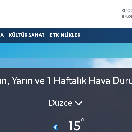
BITC
64.9
DOL
47,7
EUR
MA
KÜLTÜR SANAT
ETKİNLİKLER
55,2
STER
u
64,4
GRAM
6660
BİST
13.7
, Yarın ve 1 Haftalık Hava Du
Düzce
°
15