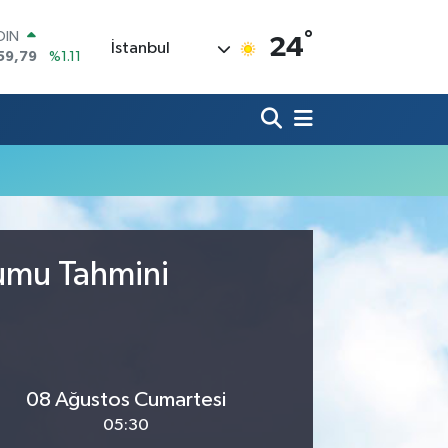
°
OIN
24
İstanbul
59,79
%1.11
AR
436
%0.18
O
510
%0.32
LİN
811
%0.38
 ALTIN
.55
%0.03
100
79
%-14
rumu Tahmini
08 Ağustos Cumartesi
05:30