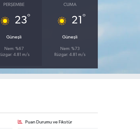
PERŞEMBE
CUMA
°
°
23
21
Güneşli
Güneşli
Nem: %67
Nem: %73
Rüzgar: 4.81 m/s
Rüzgar: 4.81 m/s
Puan Durumu ve Fikstür