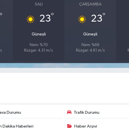
SALI
ÇARŞAMBA
°
°
°
23
23
Güneşli
Güneşli
Nem: %70
Nem: %66
/s
Rüzgar: 4.31 m/s
Rüzgar: 4.61 m/s
ava Durumu
Trafik Durumu
n Dakika Haberleri
Haber Arşivi