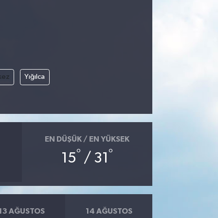
kez
Yığılca
EN DÜŞÜK / EN YÜKSEK
°
°
15
/ 31
13 AĞUSTOS
14 AĞUSTOS