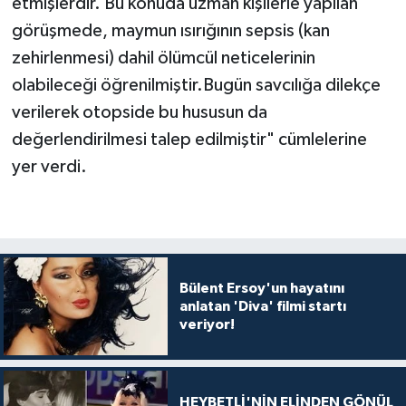
etmişlerdir. Bu konuda uzman kişilerle yapılan
görüşmede, maymun ısırığının sepsis (kan
zehirlenmesi) dahil ölümcül neticelerinin
olabileceği öğrenilmiştir.Bugün savcılığa dilekçe
verilerek otopside bu hususun da
değerlendirilmesi talep edilmiştir" cümlelerine
yer verdi.
Bülent Ersoy'un hayatını
anlatan 'Diva' filmi startı
veriyor!
HEYBETLİ'NİN ELİNDEN GÖNÜL