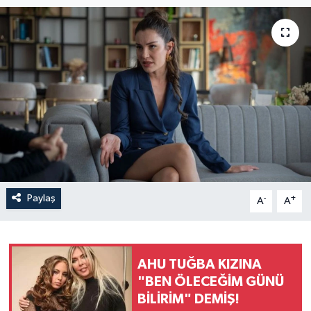
Paylaş
-
+
A
A
AHU TUĞBA KIZINA
"BEN ÖLECEĞİM GÜNÜ
BİLİRİM" DEMİŞ!