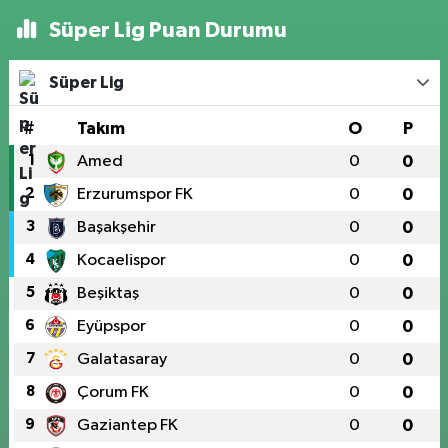
Süper Lig Puan Durumu
Süper Lig
#
Takım
O
P
1
Amed
0
0
2
Erzurumspor FK
0
0
3
Başakşehir
0
0
4
Kocaelispor
0
0
5
Beşiktaş
0
0
6
Eyüpspor
0
0
7
Galatasaray
0
0
8
Çorum FK
0
0
9
Gaziantep FK
0
0