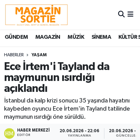
Nöbetçi Eczaneler
GÜNDEM
MAGAZİN
MÜZİK
SİNEMA
KÜLTÜR 
Hava Durumu
Trafik Durumu
HABERLER
YAŞAM
Ece İrtem'i Tayland da
Süper Lig Puan Durumu ve Fikstür
maymunun ısırdığı
açıklandı
Tüm Manşetler
İstanbul da kalp krizi sonucu 35 yaşında hayatını
Son Dakika Haberleri
kaybeden oyuncu Ece İrtem'in Tayland tatilinde
maymunun ısırdığı öne sürüldü.
Haber Arşivi
HABER MERKEZI
20.06.2026 - 22:06
20.06.2026 - 2
EDITÖR
YAYINLANMA
GÜNCELLEM