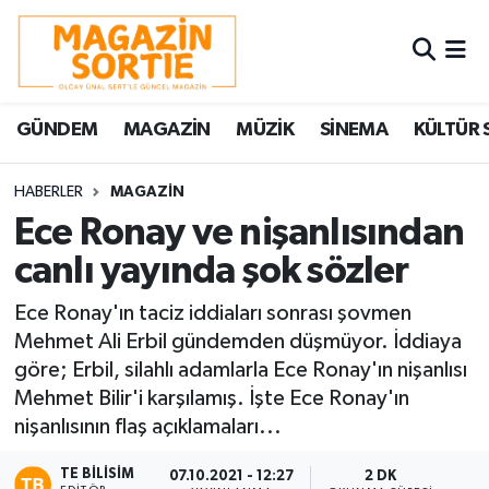
Nöbetçi Eczaneler
GÜNDEM
MAGAZİN
MÜZİK
SİNEMA
KÜLTÜR 
Hava Durumu
Trafik Durumu
HABERLER
MAGAZİN
Ece Ronay ve nişanlısından
Süper Lig Puan Durumu ve Fikstür
canlı yayında şok sözler
Tüm Manşetler
Ece Ronay'ın taciz iddiaları sonrası şovmen
Mehmet Ali Erbil gündemden düşmüyor. İddiaya
Son Dakika Haberleri
göre; Erbil, silahlı adamlarla Ece Ronay'ın nişanlısı
Mehmet Bilir'i karşılamış. İşte Ece Ronay'ın
Haber Arşivi
nişanlısının flaş açıklamaları...
TE BILISIM
07.10.2021 - 12:27
2 DK