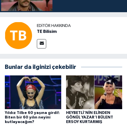
EDITÖR HAKKINDA
TE Bilisim
Bunlar da ilginizi çekebilir
Yıldız Tilbe 60 yaşına girdi!:
HEYBETLİ'NİN ELİNDEN
Biten bir 60 yılın neyini
GÖNÜL YAZAR'I BÜLENT
kutlayacağım?
ERSOY KURTARMIŞ