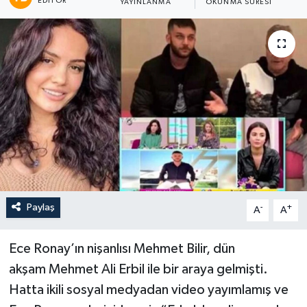
EDITÖR
YAYINLANMA
OKUNMA SÜRESI
Paylaş
-
+
A
A
Ece Ronay’ın nişanlısı Mehmet Bilir, dün
akşam Mehmet Ali Erbil ile bir araya gelmişti.
Hatta ikili sosyal medyadan video yayımlamış ve