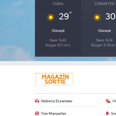
CUMA
CUMARTESI
°
29
30
Güneşli
Güneşli
Nem: %40
Nem: %34
Rüzgar: 8.11 m/s
Rüzgar: 8.39 m/
Nöbetçi Eczaneler
H
Tüm Manşetler
So