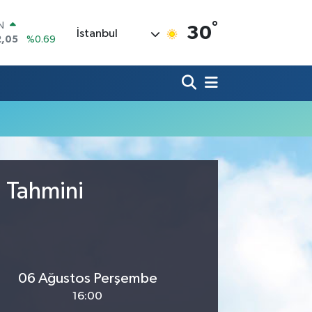
°
IN
30
İstanbul
2,05
%0.69
R
86
%0.06
00
%0.1
N
38
%0.21
ALTIN
4
%0.32
0
%48
u Tahmini
06 Ağustos Perşembe
16:00