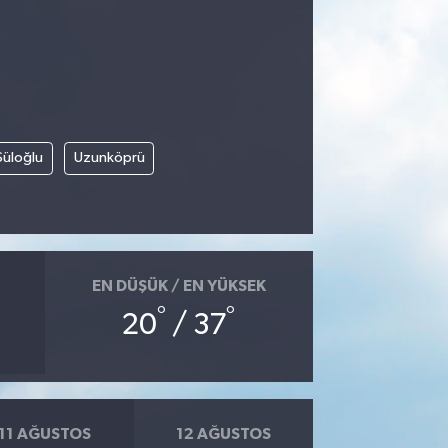
Süloğlu
Uzunköprü
EN DÜŞÜK / EN YÜKSEK
°
°
20
/ 37
11 AĞUSTOS
12 AĞUSTOS