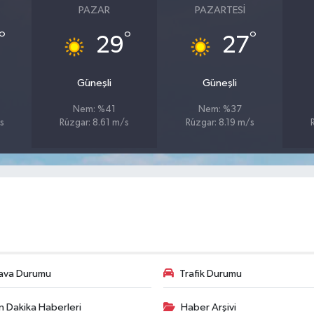
PAZAR
PAZARTESI
°
°
°
29
27
Güneşli
Güneşli
Nem: %41
Nem: %37
s
Rüzgar: 8.61 m/s
Rüzgar: 8.19 m/s
ava Durumu
Trafik Durumu
n Dakika Haberleri
Haber Arşivi