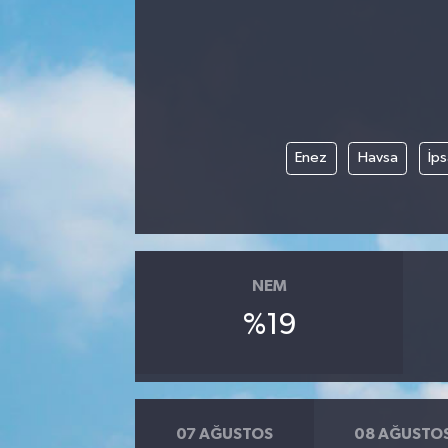
Enez
Havsa
İps
NEM
%19
07 AĞUSTOS
08 AĞUSTO