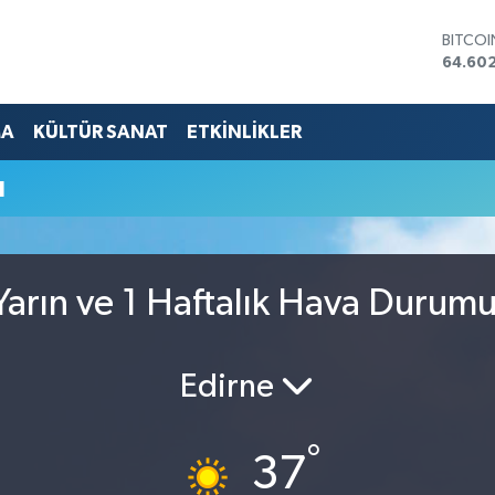
BITCO
64.60
DOLA
47,59
EURO
MA
KÜLTÜR SANAT
ETKİNLİKLER
55,07
STERLİ
u
64,24
GRAM 
6513.9
BİST10
13.768
arın ve 1 Haftalık Hava Durum
Edirne
°
37