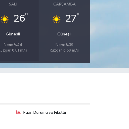
SALI
ÇARŞAMBA
°
°
26
27
Güneşli
Güneşli
Nem: %44
Nem: %39
Rüzgar: 6.81 m/s
Rüzgar: 6.69 m/s
Puan Durumu ve Fikstür