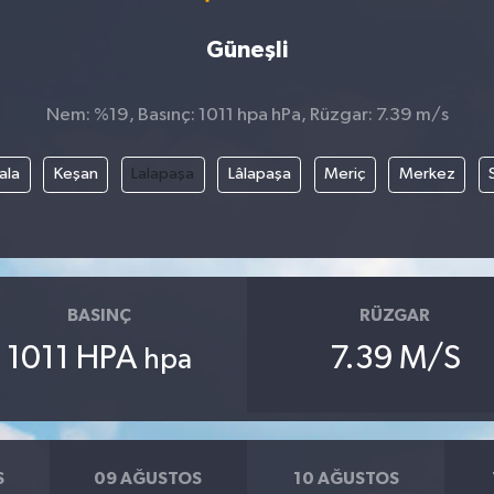
Güneşli
Nem: %19, Basınç: 1011 hpa hPa, Rüzgar: 7.39 m/s
ala
Keşan
Lalapaşa
Lâlapaşa
Meriç
Merkez
BASINÇ
RÜZGAR
1011 HPA
7.39 M/S
hpa
S
09 AĞUSTOS
10 AĞUSTOS