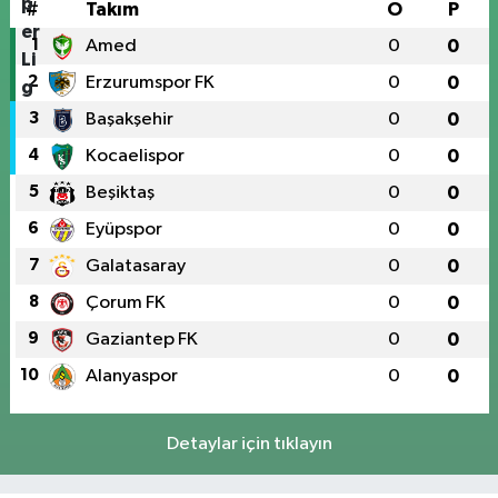
#
Takım
O
P
1
Amed
0
0
2
Erzurumspor FK
0
0
3
Başakşehir
0
0
4
Kocaelispor
0
0
5
Beşiktaş
0
0
6
Eyüpspor
0
0
7
Galatasaray
0
0
8
Çorum FK
0
0
9
Gaziantep FK
0
0
10
Alanyaspor
0
0
Detaylar için tıklayın