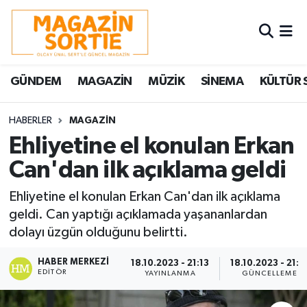
Nöbetçi Eczaneler
GÜNDEM
MAGAZİN
MÜZİK
SİNEMA
KÜLTÜR 
Hava Durumu
Trafik Durumu
HABERLER
MAGAZİN
Ehliyetine el konulan Erkan
Süper Lig Puan Durumu ve Fikstür
Can'dan ilk açıklama geldi
Tüm Manşetler
Ehliyetine el konulan Erkan Can'dan ilk açıklama
geldi. Can yaptığı açıklamada yaşananlardan
Son Dakika Haberleri
dolayı üzgün olduğunu belirtti.
Haber Arşivi
HABER MERKEZI
18.10.2023 - 21:13
18.10.2023 - 21:2
EDITÖR
YAYINLANMA
GÜNCELLEME