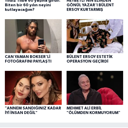
Yıldız Tilbe 60 yaşına girdi!:
HEYBETLİ'NİN ELİNDEN
Biten bir 60 yılın neyini
GÖNÜL YAZAR'I BÜLENT
kutlayacağım?
ERSOY KURTARMIŞ
CAN YAMAN BOKSER'Lİ
BÜLENT ERSOY ESTETİK
FOTOĞRAFINI PAYLAŞTI
OPERASYON GEÇİRDİ
"ANNEM SANDIĞINIZ KADAR
MEHMET ALİ ERBİL
İYİ İNSAN DEĞİL"
"ÖLÜMDEN KORMUYORUM"