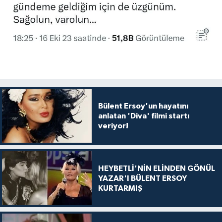
Bülent Ersoy'un hayatını
anlatan 'Diva' filmi startı
veriyor!
HEYBETLİ'NİN ELİNDEN GÖNÜL
YAZAR'I BÜLENT ERSOY
KURTARMIŞ