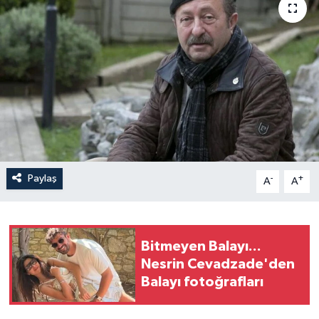
Paylaş
-
+
A
A
Bitmeyen Balayı...
Nesrin Cevadzade'den
Balayı fotoğrafları