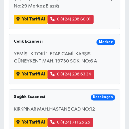
No:29 Merkez Elazığ
Yol Tarifi Al
0 (424) 238 80 01
Çelık Eczanesi
Merkez
YEMİŞLİK TOKİ 1. ETAP CAMİİ KARŞISI
GÜNEYKENT MAH. 19730 SOK. NO:6 A
Yol Tarifi Al
0 (424) 236 63 34
Sağlık Eczanesi
Karakoçan
KIRKPINAR MAH.HASTANE CAD.NO:12
Yol Tarifi Al
0 (424) 711 25 25