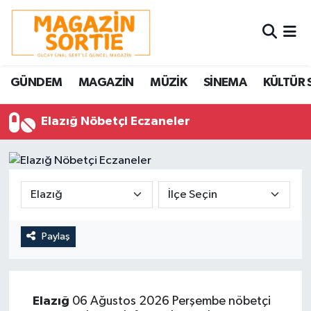
Nöbetçi Eczaneler
GÜNDEM
MAGAZİN
MÜZİK
SİNEMA
KÜLTÜR 
Hava Durumu
Elazığ Nöbetçi Eczaneler
Trafik Durumu
Süper Lig Puan Durumu ve Fikstür
Tüm Manşetler
Son Dakika Haberleri
Paylaş
Haber Arşivi
Elazığ
06 Ağustos 2026 Perşembe nöbetçi