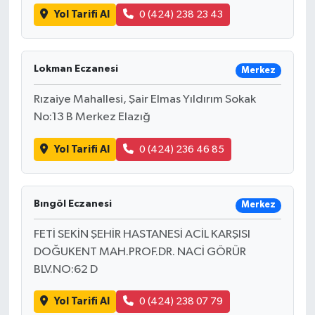
Yol Tarifi Al
0 (424) 238 23 43
Lokman Eczanesi
Merkez
Rızaiye Mahallesi, Şair Elmas Yıldırım Sokak
No:13 B Merkez Elazığ
Yol Tarifi Al
0 (424) 236 46 85
Bıngöl Eczanesi
Merkez
FETİ SEKİN ŞEHİR HASTANESİ ACİL KARŞISI
DOĞUKENT MAH.PROF.DR. NACİ GÖRÜR
BLV.NO:62 D
Yol Tarifi Al
0 (424) 238 07 79