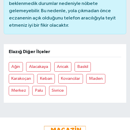
beklenmedik durumlar nedeniyle nöbete
gelemeyebilir. Bu nedenle, yola çıkmadan önce
eczanenin açık olduğunu telefon aracılığıyla teyit
etmeniz iyi bir fikir olacaktır.
Elazığ Diğer İlçeler
Ağin
Alacakaya
Aricak
Baskil
Karakoçan
Keban
Kovancilar
Maden
Merkez
Palu
Sivrice