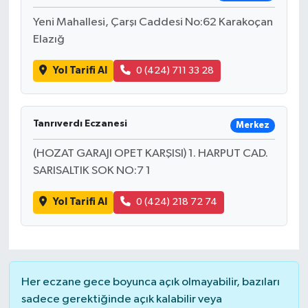
Yeni Mahallesi, Çarşı Caddesi No:62 Karakoçan
Elazığ
Yol Tarifi Al
0 (424) 711 33 28
Tanrıverdı Eczanesi
Merkez
(HOZAT GARAJI OPET KARŞISI) 1. HARPUT CAD.
SARISALTIK SOK NO:7 1
Yol Tarifi Al
0 (424) 218 72 74
Her eczane gece boyunca açık olmayabilir, bazıları
sadece gerektiğinde açık kalabilir veya