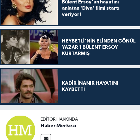
Bülent Ersoy'un hayatını
anlatan 'Diva' filmi startı
veriyor!
HEYBETLİ'NİN ELİNDEN GÖNÜL
YAZAR'I BÜLENT ERSOY
KURTARMIŞ
KADİR İNANIR HAYATINI
KAYBETTİ
EDITÖR HAKKINDA
Haber Merkezi