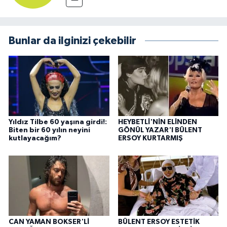
Bunlar da ilginizi çekebilir
Yıldız Tilbe 60 yaşına girdi!:
HEYBETLİ'NİN ELİNDEN
Biten bir 60 yılın neyini
GÖNÜL YAZAR'I BÜLENT
kutlayacağım?
ERSOY KURTARMIŞ
CAN YAMAN BOKSER'Lİ
BÜLENT ERSOY ESTETİK