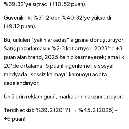
%39.32'ye sıçradı (+10.52 puan).
Güvenilirlik: %31.2'den %40.32'ye yükseldi
(+9.12 puan).
Bu, ünlüleri "yakın arkadaş" algısına dönüştürüyor.
Satış pazarlamasını %2-3 kat artıyor. 2023'te +3
puan alan trend, 2025'te hız kesmeyerek; ama ilk
20'de ortalama -5 puanlık gerileme ile sosyal
medyada "sessiz kalmayı" kamuoyu adeta
cezalandırıyor.
Ünlülerin reklam gücü, markaların nabzını tutuyor:
Tercih etkisi: %39.2 (2017) → %45.2 (2025) –
+6 puan!