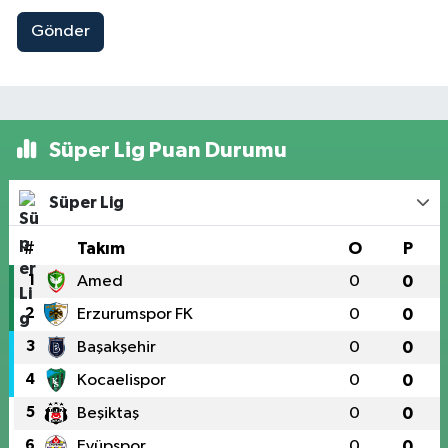
Gönder
Süper Lig Puan Durumu
Süper Lig
#
Takım
O
P
1
Amed
0
0
2
Erzurumspor FK
0
0
3
Başakşehir
0
0
4
Kocaelispor
0
0
5
Beşiktaş
0
0
6
Eyüpspor
0
0