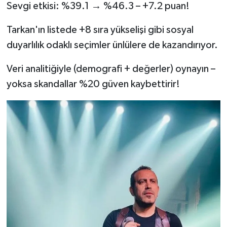
Sevgi etkisi: %39.1 → %46.3 – +7.2 puan!
Tarkan'ın listede +8 sıra yükselişi gibi sosyal
duyarlılık odaklı seçimler ünlülere de kazandırıyor.
Veri analitiğiyle (demografi + değerler) oynayın –
yoksa skandallar %20 güven kaybettirir!