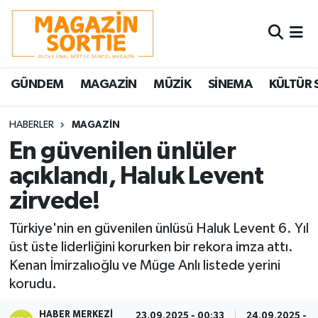
Nöbetçi Eczaneler
GÜNDEM
MAGAZİN
MÜZİK
SİNEMA
KÜLTÜR 
Hava Durumu
Trafik Durumu
HABERLER
MAGAZİN
En güvenilen ünlüler
Süper Lig Puan Durumu ve Fikstür
açıklandı, Haluk Levent
zirvede!
Tüm Manşetler
Türkiye'nin en güvenilen ünlüsü Haluk Levent 6. Yıl
Son Dakika Haberleri
üst üste liderliğini korurken bir rekora imza attı.
Kenan İmirzalıoğlu ve Müge Anlı listede yerini
Haber Arşivi
korudu.
HABER MERKEZI
23.09.2025 - 00:33
24.09.2025 - 23