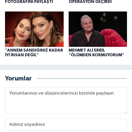
FOTOĞRAFINI PAYLAŞTI
OPERASYON GEÇİRDİ
"ANNEM SANDIĞINIZ KADAR
MEHMET ALİ ERBİL
İYİ İNSAN DEĞİL"
"ÖLÜMDEN KORMUYORUM"
Yorumlar