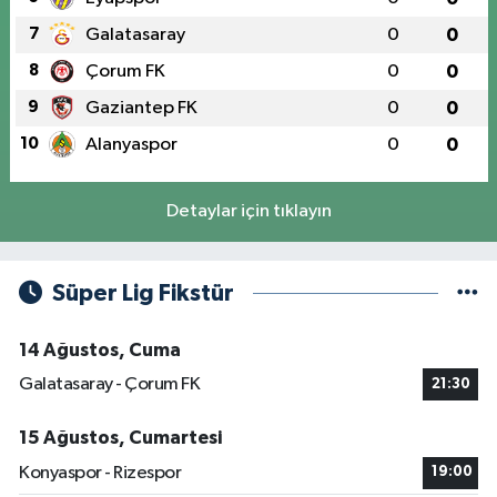
7
Galatasaray
0
0
8
Çorum FK
0
0
9
Gaziantep FK
0
0
10
Alanyaspor
0
0
Detaylar için tıklayın
Süper Lig Fikstür
14 Ağustos, Cuma
Galatasaray - Çorum FK
21:30
15 Ağustos, Cumartesi
Konyaspor - Rizespor
19:00