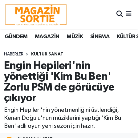
Nöbetçi Eczaneler
GÜNDEM
MAGAZİN
MÜZİK
SİNEMA
KÜLTÜR 
Hava Durumu
Trafik Durumu
HABERLER
KÜLTÜR SANAT
Engin Hepileri'nin
Süper Lig Puan Durumu ve Fikstür
yönettiği 'Kim Bu Ben'
Zorlu PSM de görücüye
Tüm Manşetler
çıkıyor
Son Dakika Haberleri
Engin Hepileri'nin yönetmenliğini üstlendiği,
Haber Arşivi
Kenan Doğulu'nun müziklerini yaptığı 'Kim Bu
Ben' adlı oyun yeni sezon için hazır.