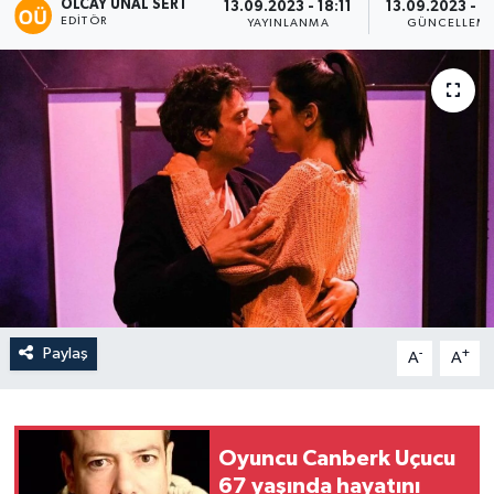
OLCAY ÜNAL SERT
13.09.2023 - 18:11
13.09.2023 - 1
EDITÖR
YAYINLANMA
GÜNCELLEM
Paylaş
-
+
A
A
Oyuncu Canberk Uçucu
67 yaşında hayatını