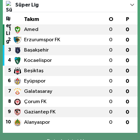
Süper Lig
#
Takım
O
P
1
Amed
0
0
2
Erzurumspor FK
0
0
3
Başakşehir
0
0
4
Kocaelispor
0
0
5
Beşiktaş
0
0
6
Eyüpspor
0
0
7
Galatasaray
0
0
8
Çorum FK
0
0
9
Gaziantep FK
0
0
10
Alanyaspor
0
0