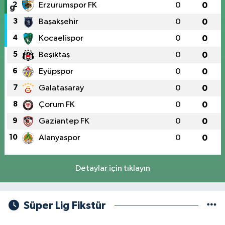
2
Erzurumspor FK
0
0
3
Başakşehir
0
0
4
Kocaelispor
0
0
5
Beşiktaş
0
0
6
Eyüpspor
0
0
7
Galatasaray
0
0
8
Çorum FK
0
0
9
Gaziantep FK
0
0
10
Alanyaspor
0
0
Detaylar için tıklayın
Süper Lig Fikstür