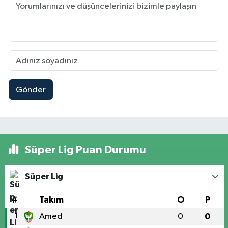
Gönder
Süper Lig Puan Durumu
Süper Lig
#
Takım
O
P
1
Amed
0
0