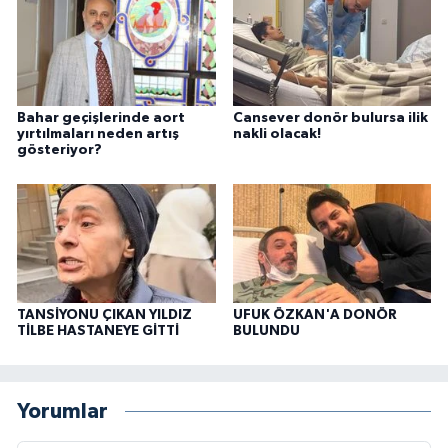
Bahar geçişlerinde aort
Cansever donör bulursa ilik
yırtılmaları neden artış
nakli olacak!
gösteriyor?
TANSİYONU ÇIKAN YILDIZ
UFUK ÖZKAN'A DONÖR
TİLBE HASTANEYE GİTTİ
BULUNDU
Yorumlar