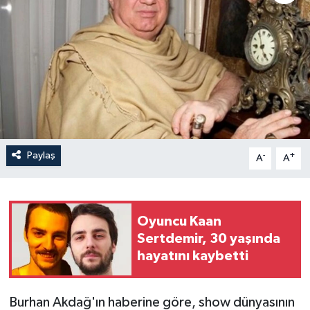
Paylaş
-
+
A
A
Oyuncu Kaan
Sertdemir, 30 yaşında
hayatını kaybetti
Burhan Akdağ'ın haberine göre, show dünyasının