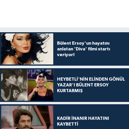
Bülent Ersoy'un hayatını
anlatan 'Diva' filmi startı
veriyor!
HEYBETLİ'NİN ELİNDEN GÖNÜL
YAZAR'I BÜLENT ERSOY
KURTARMIŞ
KADİR İNANIR HAYATINI
KAYBETTİ