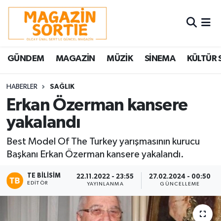
Nöbetçi Eczaneler
GÜNDEM
MAGAZİN
MÜZİK
SİNEMA
KÜLTÜR 
Hava Durumu
Trafik Durumu
HABERLER
SAĞLIK
Erkan Özerman kansere
Süper Lig Puan Durumu ve Fikstür
yakalandı
Tüm Manşetler
Best Model Of The Turkey yarışmasının kurucu
Başkanı Erkan Özerman kansere yakalandı.
Son Dakika Haberleri
TE BILISIM
22.11.2022 - 23:55
27.02.2024 - 00:50
EDITÖR
YAYINLANMA
GÜNCELLEME
Haber Arşivi