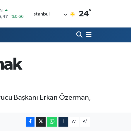
IN
5,47
%0.66
°
R
24
İstanbul
71
%0.05
36
%0.18
İN
34
%0.22
ALTIN
85
%0.54
mak
00
3
%0
urucu Başkanı Erkan Özerman,
-
+
A
A