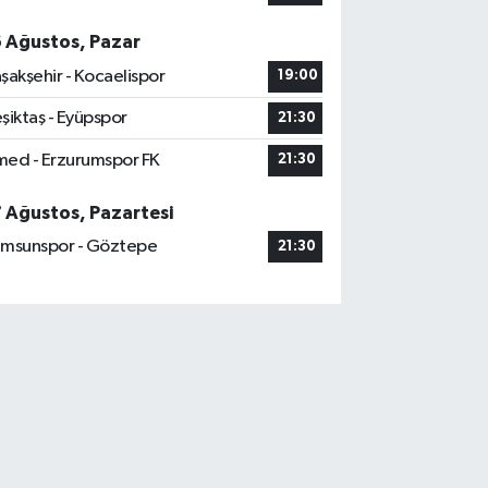
6 Ağustos, Pazar
şakşehir - Kocaelispor
19:00
şiktaş - Eyüpspor
21:30
ed - Erzurumspor FK
21:30
7 Ağustos, Pazartesi
msunspor - Göztepe
21:30