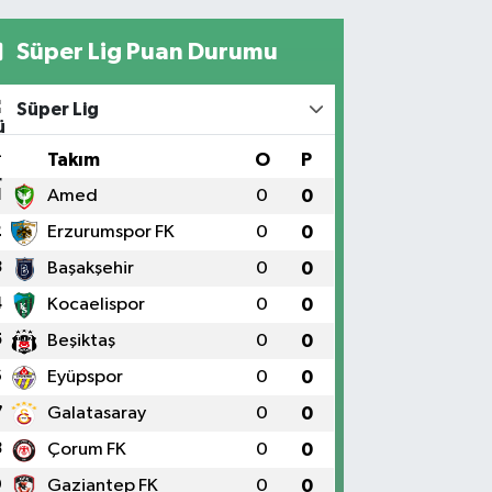
Süper Lig Puan Durumu
Süper Lig
#
Takım
O
P
1
Amed
0
0
2
Erzurumspor FK
0
0
3
Başakşehir
0
0
4
Kocaelispor
0
0
5
Beşiktaş
0
0
6
Eyüpspor
0
0
7
Galatasaray
0
0
8
Çorum FK
0
0
9
Gaziantep FK
0
0