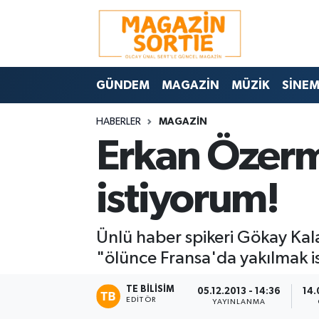
Nöbetçi Eczaneler
GÜNDEM
MAGAZİN
MÜZİK
SİNE
Hava Durumu
HABERLER
MAGAZİN
Trafik Durumu
Erkan Özerm
Süper Lig Puan Durumu ve Fikstür
istiyorum!
Tüm Manşetler
Ünlü haber spikeri Gökay Kal
Son Dakika Haberleri
"ölünce Fransa'da yakılmak is
Haber Arşivi
TE BILISIM
05.12.2013 - 14:36
14.
EDITÖR
YAYINLANMA