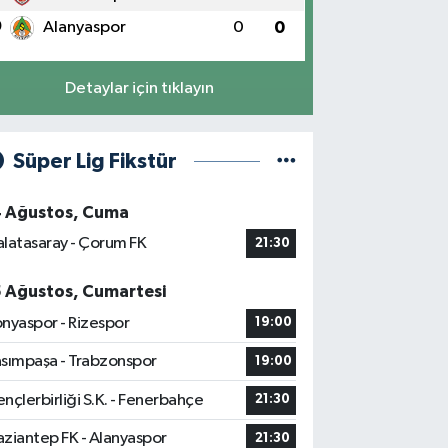
0
Alanyaspor
0
0
Detaylar için tıklayın
Süper Lig Fikstür
4 Ağustos, Cuma
latasaray - Çorum FK
21:30
5 Ağustos, Cumartesi
nyaspor - Rizespor
19:00
sımpaşa - Trabzonspor
19:00
nçlerbirliği S.K. - Fenerbahçe
21:30
ziantep FK - Alanyaspor
21:30