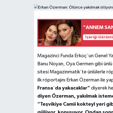
"ANNEM SAND
İçeriği Görünt
Magazinci Funda Erkoç`un Genel Y
Banu Noyan, Oya Germen gibi ünlü is
sitesi Magazinmatik`te ünlülerle r
ilk röportajını Erkan Özerman ile ya
Fransa`da yakacaklar"
diyerek he
diyen Özerman, yakılmak istemes
"Teşvikiye Camii kokteyl yeri gib
gülüyor, konuşuyor. Ondan sonr