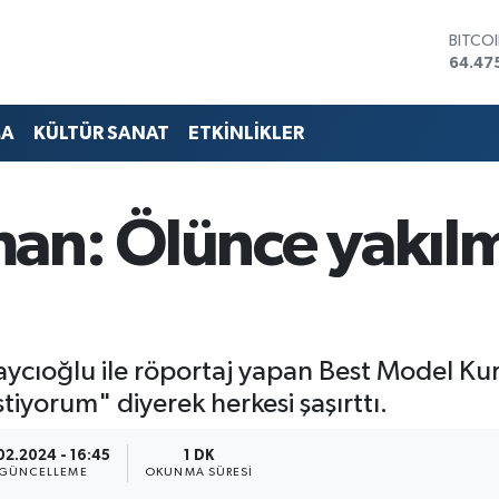
BITCO
64.47
DOLA
47,59
EURO
55,13
MA
KÜLTÜR SANAT
ETKİNLİKLER
STERL
64,25
GRAM 
6527.
an: Ölünce yakıl
BİST1
13.70
aycıoğlu ile röportaj yapan Best Model K
tiyorum" diyerek herkesi şaşırttı.
02.2024 - 16:45
1 DK
GÜNCELLEME
OKUNMA SÜRESI