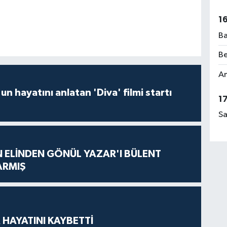
1
Ba
Be
Am
un hayatını anlatan 'Diva' filmi startı
1
Sa
N ELİNDEN GÖNÜL YAZAR'I BÜLENT
ARMIŞ
 HAYATINI KAYBETTİ