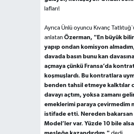
lafları!
Ayrıca Ünlü oyuncu Kıvanç Tatlıtuğ
anlatan
Özerman, "En büyük bili
yapıp ondan komisyon almadım, 
davada basın bunu kan davasın
açmaya çünkü Fransa’da kontrat
koşmuşlardı. Bu kontratlara uyma
benden tahsil etmeye kalktılar c
davayı açtım, yoksa zamanı geli
emeklerimi paraya çevirmedim 
istifade etti. Nereden bakarsan
Model’ler var. Yüzde 10 bile als
mesleğe kazandırdım."
dedi.