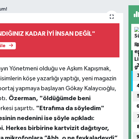
IĞINIZ KADAR İYİ İNSAN DEĞİL"
üle
ayın Yönetmeni olduğu ve Aşkım Kapışmak,
imlerin köşe yazarlığı yaptığı, yeni magazin
öportaj yapmaya başlayan Gökay Kalaycıoğlu,
ptı.
Özerman, "öldüğümde beni
rkesi şaşırttı.
"Etrafıma da söyledim"
inin nedenini ise şöyle açıkladı:
i. Herkes birbirine kartvizit dağıtıyor,
a mikrofonlara “Ahh, o ne fevkaladeydi“