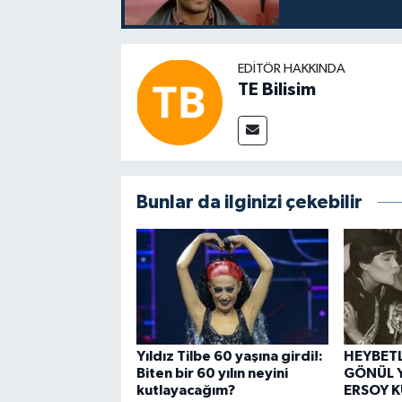
EDITÖR HAKKINDA
TE Bilisim
Bunlar da ilginizi çekebilir
Yıldız Tilbe 60 yaşına girdi!:
HEYBETL
Biten bir 60 yılın neyini
GÖNÜL Y
kutlayacağım?
ERSOY 