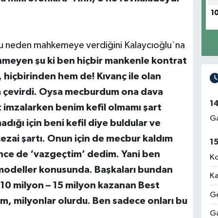
1
`u neden mahkemeye verdiğini Kalaycıoğlu`na
nmeyen şu ki ben hiçbir mankenle kontrat
hiçbirinden hem de! Kıvanç ile olan
a çevirdi. Oysa mecburdum ona dava
1
 imzalarken benim kefil olmamı şart
Ga
dığı için beni kefil diye buldular ve
ezai şartı. Onun için de mecbur kaldım
1
nce de ‘vazgeçtim’ dedim. Yani ben
Ko
modeller konusunda. Başkaları bundan
Ka
 10 milyon – 15 milyon kazanan Best
Ge
am, milyonlar olurdu. Ben sadece onları bu
Ga