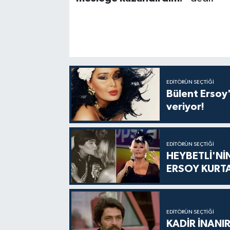
EDITÖRÜN SEÇTIĞI
Bülent Ersoy'
veriyor!
EDITÖRÜN SEÇTIĞI
HEYBETLİ'Nİ
ERSOY KURT
EDITÖRÜN SEÇTIĞI
KADİR İNANIR