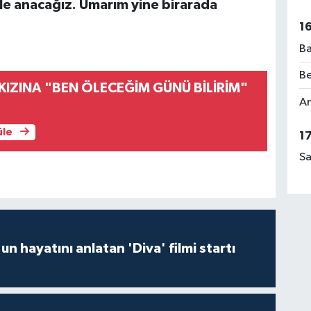
etle anacağız. Umarım yine birarada
1
Ba
Be
KIZINA "BEN ÖLECEĞİM GÜNÜ BİLİRİM"
Am
üle
1
Sa
un hayatını anlatan 'Diva' filmi startı