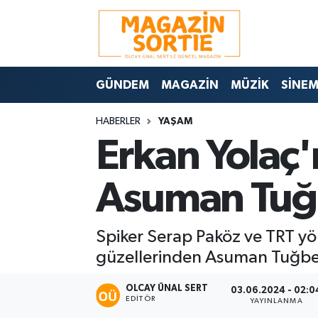
Nöbetçi Eczaneler
GÜNDEM
MAGAZİN
MÜZİK
SİNE
Hava Durumu
HABERLER
YAŞAM
Trafik Durumu
Erkan Yolaç'ı
Süper Lig Puan Durumu ve Fikstür
Asuman Tuğbe
Tüm Manşetler
Spiker Serap Paköz ve TRT yön
Son Dakika Haberleri
güzellerinden Asuman Tuğberk
Haber Arşivi
OLCAY ÜNAL SERT
03.06.2024 - 02:0
EDITÖR
YAYINLANMA