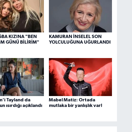
BA KIZINA "BEN
KAMURAN İNSELEL SON
M GÜNÜ BİLİRİM"
YOLCULUĞUNA UĞURLANDI
m'i Tayland da
Mabel Matiz: Ortada
 ısırdığı açıklandı
mutlaka bir yanlışlık var!