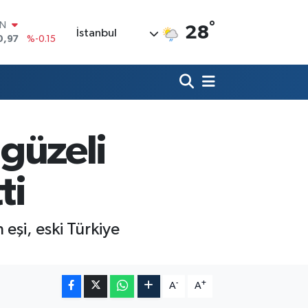
°
R
28
İstanbul
36
%0.18
10
%0.32
İN
11
%0.38
ALTIN
55
%0
00
 güzeli
9
%-14
IN
0,97
%-0.15
ti
eşi, eski Türkiye
-
+
A
A