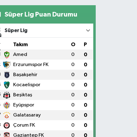
Süper Lig Puan Durumu
Süper Lig
#
Takım
O
P
1
Amed
0
0
2
Erzurumspor FK
0
0
3
Başakşehir
0
0
4
Kocaelispor
0
0
5
Beşiktaş
0
0
6
Eyüpspor
0
0
7
Galatasaray
0
0
8
Çorum FK
0
0
9
Gaziantep FK
0
0