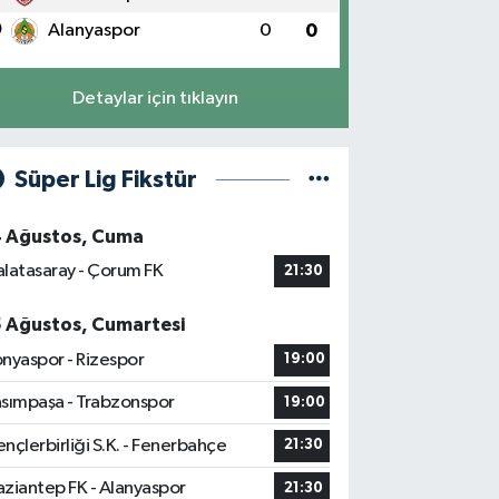
0
Alanyaspor
0
0
Detaylar için tıklayın
Süper Lig Fikstür
4 Ağustos, Cuma
latasaray - Çorum FK
21:30
5 Ağustos, Cumartesi
nyaspor - Rizespor
19:00
sımpaşa - Trabzonspor
19:00
nçlerbirliği S.K. - Fenerbahçe
21:30
ziantep FK - Alanyaspor
21:30