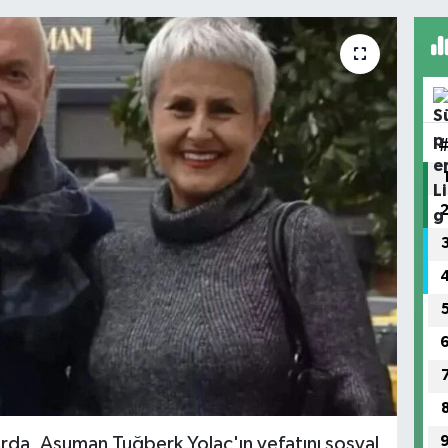
da, Asuman Tuğberk Yolaç'ın vefatını sosyal