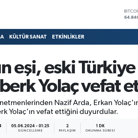
DOLA
47,74
EURO
55,25
STERL
MA
KÜLTÜR SANAT
ETKİNLİKLER
64,48
GRAM 
6660.
BİST1
n eşi, eski Türkiye
13.77
BITCO
64.84
rk Yolaç vefat et
etmenlerinden Nazif Arda, Erkan Yolaç'ın 
 Yolaç'ın vefat ettiğini duyurdular.
4
05.06.2024 - 01:25
2
1 DK
GÜNCELLEME
PAYLAŞIM
OKUNMA SÜRESI