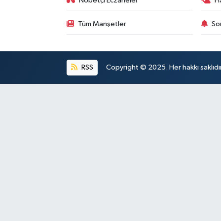
Nöbetçi Eczaneler
H
Tüm Manşetler
So
RSS
Copyright © 2025. Her hakkı saklıdır