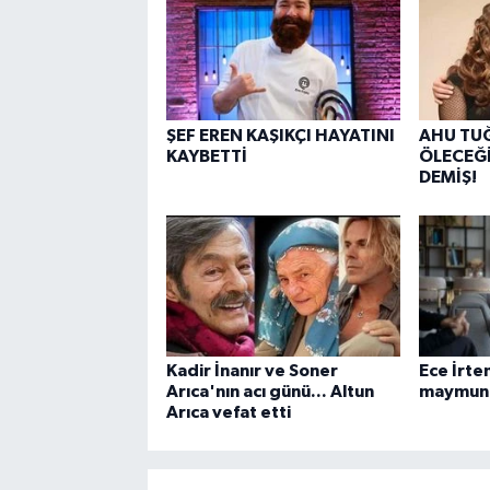
ŞEF EREN KAŞIKÇI HAYATINI
AHU TUĞ
KAYBETTİ
ÖLECEĞİ
DEMİŞ!
Kadir İnanır ve Soner
Ece İrte
Arıca'nın acı günü... Altun
maymunun
Arıca vefat etti