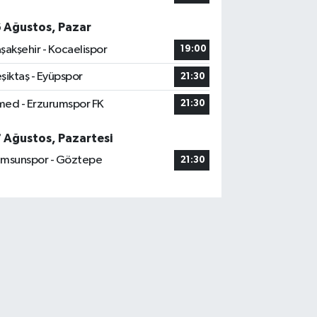
6 Ağustos, Pazar
şakşehir - Kocaelispor
19:00
şiktaş - Eyüpspor
21:30
ed - Erzurumspor FK
21:30
7 Ağustos, Pazartesi
msunspor - Göztepe
21:30