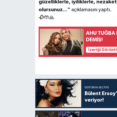
güzelliklerle, iyiliklerle, nezak
olursunuz..."
açıklamasını yaptı.
🥀🤲🙏
AHU TUĞBA 
DEMİŞ!
İçeriği Görünt
EDITÖRÜN SEÇTIĞI
Bülent Ersoy'
veriyor!