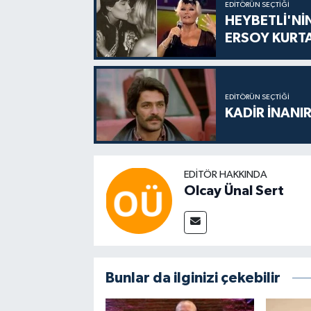
EDITÖRÜN SEÇTIĞI
HEYBETLİ'Nİ
ERSOY KURT
EDITÖRÜN SEÇTIĞI
KADİR İNANIR
EDITÖR HAKKINDA
Olcay Ünal Sert
Bunlar da ilginizi çekebilir