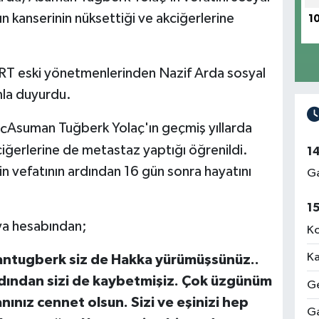
 kanserinin nüksettiği ve akciğerlerine
1
TRT eski yönetmenlerinden Nazif Arda sosyal
la duyurdu.
Asuman Tuğberk Yolaç'ın geçmiş yıllarda
kciğerlerine de metastaz yaptığı öğrenildi.
1
in vefatının ardından 16 gün sonra hayatını
Ga
1
ya hesabından;
Ko
Ka
ntugberk siz de Hakka yürümüşsünüz..
rdından sizi de kaybetmişiz. Çok üzgünüm
Ge
nınız cennet olsun. Sizi ve eşinizi hep
Ga