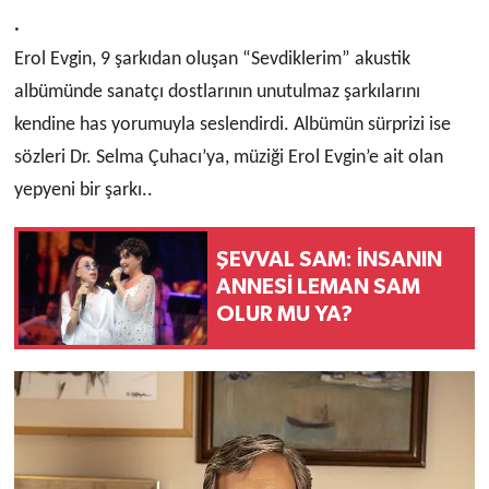
.
Erol Evgin, 9 şarkıdan oluşan “Sevdiklerim” akustik
albümünde sanatçı dostlarının unutulmaz şarkılarını
kendine has yorumuyla seslendirdi. Albümün sürprizi ise
sözleri Dr. Selma Çuhacı’ya, müziği Erol Evgin’e ait olan
yepyeni bir şarkı..
ŞEVVAL SAM: İNSANIN
ANNESİ LEMAN SAM
OLUR MU YA?