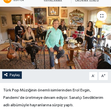
EDITÖR
YAYINLANMA
OKUNMA SÜRESI
Paylaş
-
+
A
A
Türk Pop Müziğinin önemli isimlerinden Erol Evgin,
Pandemi'de üretmeye devam ediyor. Sanatçı Sevdiklerim
adlı albümüyle hayranlarına sürpiz yaptı.