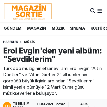
Nöbetçi Eczaneler
GÜNDEM
MAGAZİN
MÜZİK
SİNEMA
KÜLTÜR 
Hava Durumu
Trafik Durumu
HABERLER
MÜZİK
Erol Evgin'den yeni albüm:
Süper Lig Puan Durumu ve Fikstür
"Sevdiklerim"
Tüm Manşetler
Türk pop müziğinin efsanevi ismi Erol Evgin “Altın
Düetler” ve “Altın Düetler 2” albümlerinin
Son Dakika Haberleri
gördüğü büyük ilginin ardından “Sevdiklerim”
isimli yeni albümüyle 12 Mart Cuma günü
Haber Arşivi
müzikseverlerle buluşuyor.
TE BILISIM
11.03.2021 - 22:42
4 DK