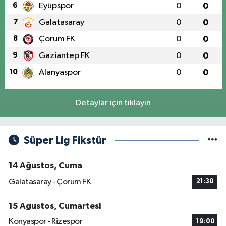
6
Eyüpspor
0
0
7
Galatasaray
0
0
8
Çorum FK
0
0
9
Gaziantep FK
0
0
10
Alanyaspor
0
0
Detaylar için tıklayın
Süper Lig Fikstür
14 Ağustos, Cuma
Galatasaray - Çorum FK
21:30
15 Ağustos, Cumartesi
Konyaspor - Rizespor
19:00