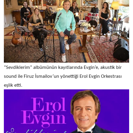
“Sevdiklerim” albümünün kayıtlarında Evgin’e, akustik bir
sound ile Firuz İsmailov’un yönettiği Erol Evgin Orkestrası
eşlik etti.