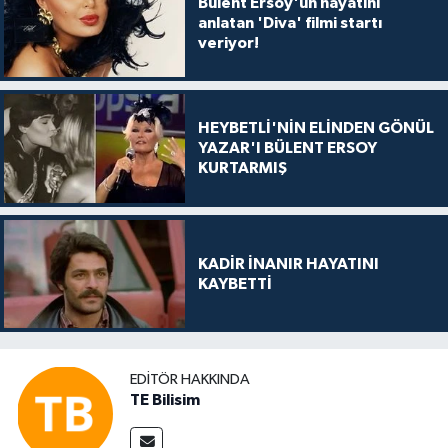
Bülent Ersoy'un hayatını
anlatan 'Diva' filmi startı
veriyor!
HEYBETLİ'NİN ELİNDEN GÖNÜL
YAZAR'I BÜLENT ERSOY
KURTARMIŞ
KADİR İNANIR HAYATINI
KAYBETTİ
EDITÖR HAKKINDA
TE Bilisim