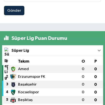
Gönder
Süper Lig Puan Durumu
Süper Lig
#
Takım
O
P
1
Amed
0
0
2
Erzurumspor FK
0
0
3
Başakşehir
0
0
4
Kocaelispor
0
0
5
Beşiktaş
0
0