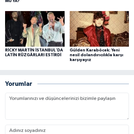
MU YA?
RİCKY MARTİN İSTANBUL'DA
Gülden Karaböcek: Yeni
LATİN RÜZGÂRLARI ESTİRDİ
nesil dolandırıcılıkla karşı
karşıyayız
Yorumlar