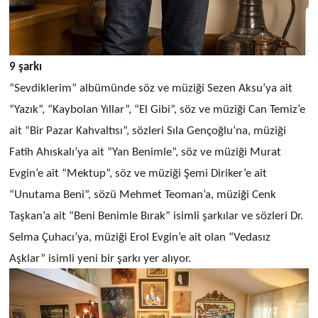
9 şarkı
“Sevdiklerim” albümünde söz ve müziği Sezen Aksu’ya ait
“Yazık”, “Kaybolan Yıllar”, “El Gibi”, söz ve müziği Can Temiz’e
ait “Bir Pazar Kahvaltısı”, sözleri Sıla Gençoğlu’na, müziği
Fatih Ahıskalı’ya ait “Yan Benimle”, söz ve müziği Murat
Evgin’e ait “Mektup”, söz ve müziği Şemi Diriker’e ait
“Unutama Beni”, sözü Mehmet Teoman’a, müziği Cenk
Taşkan’a ait “Beni Benimle Bırak” isimli şarkılar ve sözleri Dr.
Selma Çuhacı’ya, müziği Erol Evgin’e ait olan “Vedasız
Aşklar” isimli yeni bir şarkı yer alıyor.