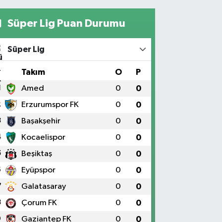
Süper Lig Puan Durumu
Süper Lig
#
Takım
O
P
1
Amed
0
0
2
Erzurumspor FK
0
0
3
Başakşehir
0
0
4
Kocaelispor
0
0
5
Beşiktaş
0
0
6
Eyüpspor
0
0
7
Galatasaray
0
0
8
Çorum FK
0
0
9
Gaziantep FK
0
0