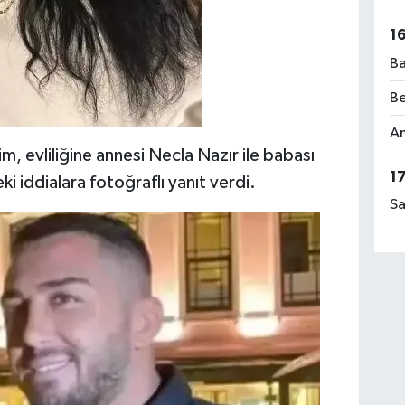
1
Ba
Be
Am
m, evliliğine annesi Necla Nazır ile babası
1
ki iddialara fotoğraflı yanıt verdi.
Sa