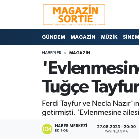
Nöbetçi Eczaneler
GÜNDEM
MAGAZİN
MÜZİK
SİNE
Hava Durumu
HABERLER
MAGAZİN
Trafik Durumu
'Evlenmesine 
Süper Lig Puan Durumu ve Fikstür
Tuğçe Tayfur'
Tüm Manşetler
Ferdi Tayfur ve Necla Nazır'
Son Dakika Haberleri
getirmişti. 'Evlenmesine ailesi
Haber Arşivi
HABER MERKEZI
27.08.2023 - 20:00
EDITÖR
YAYINLANMA