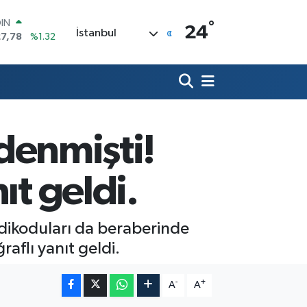
°
R
24
İstanbul
71
%0.05
O
36
%0.18
İN
534
%0.22
 ALTIN
.85
%0.54
100
 denmişti!
3
%11
OIN
27,78
%1.32
ıt geldi.
edikoduları da beraberinde
raflı yanıt geldi.
-
+
A
A