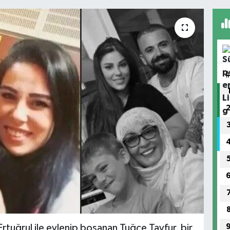
tuğrul ile evlenip boşanan Tuğçe Tayfur, bir