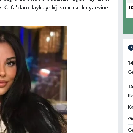
ak Kalfa'dan olaylı ayrılığı sonrası dünyaevine
1
1
Ga
1
Ko
Ka
Ge
Ga