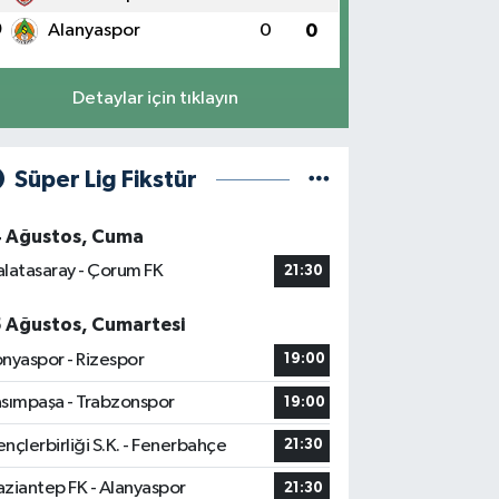
0
Alanyaspor
0
0
Detaylar için tıklayın
Süper Lig Fikstür
4 Ağustos, Cuma
latasaray - Çorum FK
21:30
5 Ağustos, Cumartesi
nyaspor - Rizespor
19:00
sımpaşa - Trabzonspor
19:00
nçlerbirliği S.K. - Fenerbahçe
21:30
ziantep FK - Alanyaspor
21:30