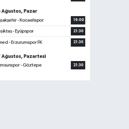
6 Ağustos, Pazar
şakşehir - Kocaelispor
19:00
şiktaş - Eyüpspor
21:30
ed - Erzurumspor FK
21:30
7 Ağustos, Pazartesi
msunspor - Göztepe
21:30