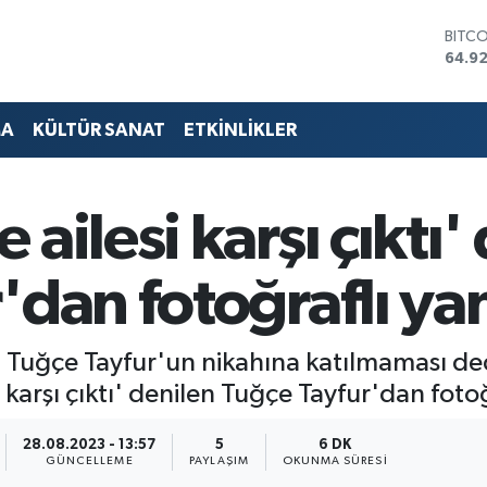
DOLA
47,59
EUR
55,13
STERL
MA
KÜLTÜR SANAT
ETKİNLİKLER
64,2
GRAM
6527
BİST
ailesi karşı çıktı'
13.70
BITC
64.9
dan fotoğraflı yan
ın Tuğçe Tayfur'un nikahına katılmaması d
 karşı çıktı' denilen Tuğçe Tayfur'dan fotoğ
28.08.2023 - 13:57
5
6 DK
GÜNCELLEME
PAYLAŞIM
OKUNMA SÜRESI