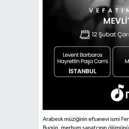
Arabesk müziğinin efsanevi ismi Fer
Bugün, merhum sanatçının ölümünün 