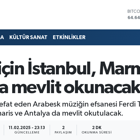
DOLA
47,6
EURO
55,0
STERL
MA
KÜLTÜR SANAT
ETKİNLİKLER
64,21
GRAM
6500
BİST1
 için İstanbul, Ma
13.79
BITC
64.64
da mevlit okunaca
at eden Arabesk müziğin efsanesi Ferdi Ta
ris ve Antalya da mevlit okutulacak.
11.02.2025 - 23:13
2
2 DK
GÜNCELLEME
PAYLAŞIM
OKUNMA SÜRESI