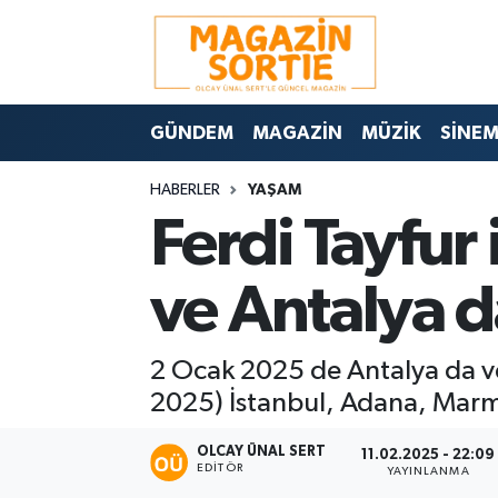
Nöbetçi Eczaneler
GÜNDEM
MAGAZİN
MÜZİK
SİNE
Hava Durumu
HABERLER
YAŞAM
Trafik Durumu
Ferdi Tayfur
Süper Lig Puan Durumu ve Fikstür
ve Antalya 
Tüm Manşetler
2 Ocak 2025 de Antalya da vef
Son Dakika Haberleri
2025) İstanbul, Adana, Marma
Haber Arşivi
OLCAY ÜNAL SERT
11.02.2025 - 22:09
EDITÖR
YAYINLANMA