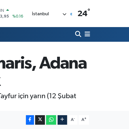
°
R
24
İstanbul
704
%0
406
%-0.08
İN
43
%0
 ALTIN
.87
%0.12
00
rmaris, Adana
9
%70
OIN
3,95
%0.16
k
yfur için yarın (12 Şubat
-
+
A
A