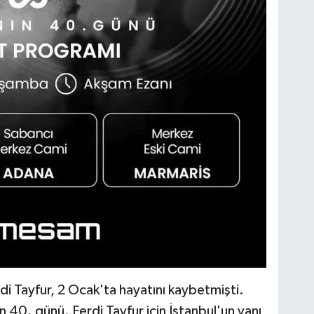
di Tayfur, 2 Ocak'ta hayatını kaybetmişti.
40. günü. Ferdi Tayfur için İstanbul'un yanı