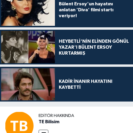
Bülent Ersoy'un hayatını
anlatan 'Diva' filmi startı
veriyor!
HEYBETLİ'NİN ELİNDEN GÖNÜL
YAZAR'I BÜLENT ERSOY
KURTARMIŞ
KADİR İNANIR HAYATINI
KAYBETTİ
EDITÖR HAKKINDA
TE Bilisim