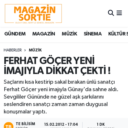
Nöbetçi Eczaneler
GÜNDEM
MAGAZİN
MÜZİK
SİNEMA
KÜLTÜR 
Hava Durumu
Trafik Durumu
HABERLER
MÜZİK
FERHAT GÖÇER YENİ
Süper Lig Puan Durumu ve Fikstür
İMAJIYLA DİKKAT ÇEKTİ !
Tüm Manşetler
Saçlarını kısa kestirip sakal bırakan ünlü sanatçı
Ferhat Göçer yeni imajıyla Günay'da sahne aldı.
Son Dakika Haberleri
Sevgililer Gününde ne güzel aşk şarkılarını
seslendiren sanatçı zaman zaman duygusal
Haber Arşivi
konuşmalar yaptı.
TE BILISIM
15.02.2012 - 17:04
1 DK