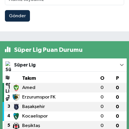
Gönder
Süper Lig Puan Durumu
Süper Lig
#
Takım
O
P
1
Amed
0
0
2
Erzurumspor FK
0
0
3
Başakşehir
0
0
4
Kocaelispor
0
0
5
Beşiktaş
0
0