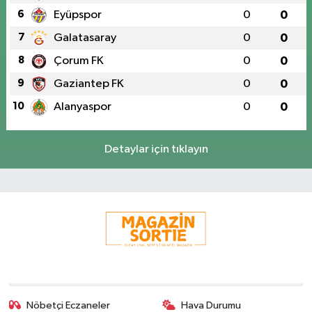
6
Eyüpspor
0
0
7
Galatasaray
0
0
8
Çorum FK
0
0
9
Gaziantep FK
0
0
10
Alanyaspor
0
0
Detaylar için tıklayın
Nöbetçi Eczaneler
Hava Durumu