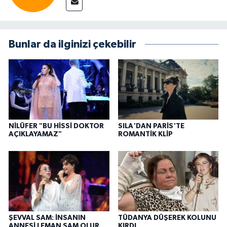
Bunlar da ilginizi çekebilir
NİLÜFER "BU HİSSİ DOKTOR
SILA'DAN PARİS'TE
AÇIKLAYAMAZ"
ROMANTİK KLİP
ŞEVVAL SAM: İNSANIN
TÜDANYA DÜŞEREK KOLUNU
ANNESİ LEMAN SAM OLUR
KIRDI