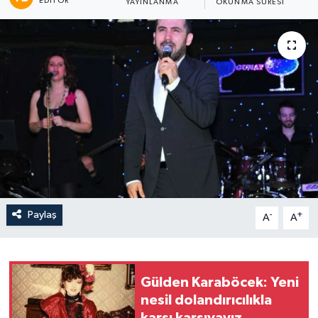
EDITÖR
YAYINLANMA
OKUNMA SÜRESI
Paylaş
-
+
A
A
Gülden Karaböcek: Yeni
nesil dolandırıcılıkla