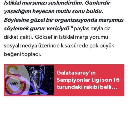
İstiklal marşımızı seslendirdim. Günlerdir
yaşadığım heyecan mutlu sonu buldu.
Böylesine güzel bir organizasyonda marşımızı
söylemek gurur vericiydi "
paylaşımıyla da
dikkat çekti. Göksel’in İstiklal marşı yorumu
sosyal medya üzerinde kısa sürede çok büyük
beğeni topladı.
Galatasaray'ın
Şampiyonlar Ligi son 16
turundaki rakibi belli
oldu