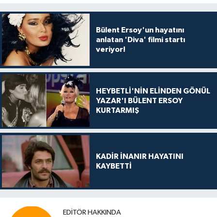
Bülent Ersoy'un hayatını
anlatan 'Diva' filmi startı
veriyor!
HEYBETLİ'NİN ELİNDEN GÖNÜL
YAZAR'I BÜLENT ERSOY
KURTARMIŞ
KADİR İNANIR HAYATINI
KAYBETTİ
EDITÖR HAKKINDA