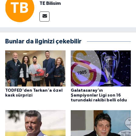
TE Bilisim
Bunlar da ilginizi çekebilir
TODFED'den Tarkan'a özel
Galatasaray'ın
kask sürprizi
Şampiyonlar Ligi son 16
turundaki rakibi belli oldu