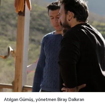
Atılgan Gümüş, yönetmen Biray Dalkıran