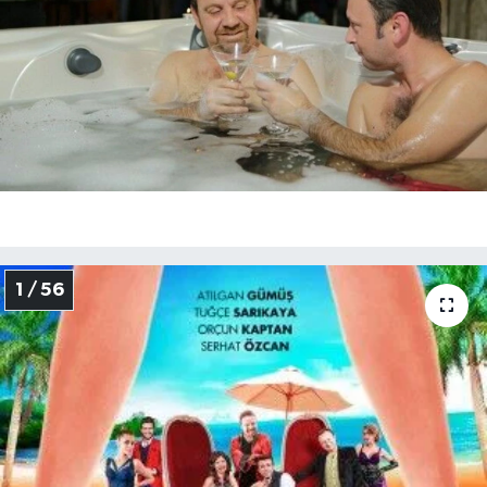
1 / 56