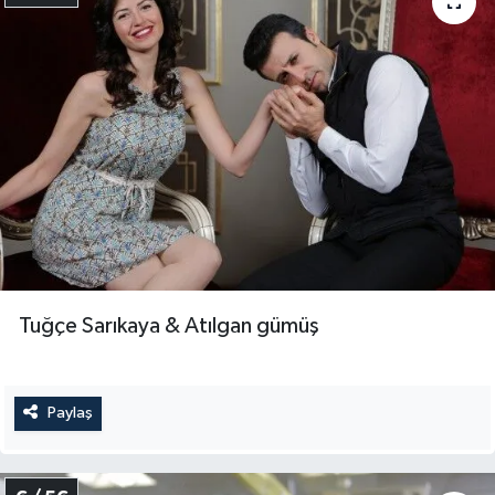
Tuğçe Sarıkaya & Atılgan gümüş
Paylaş