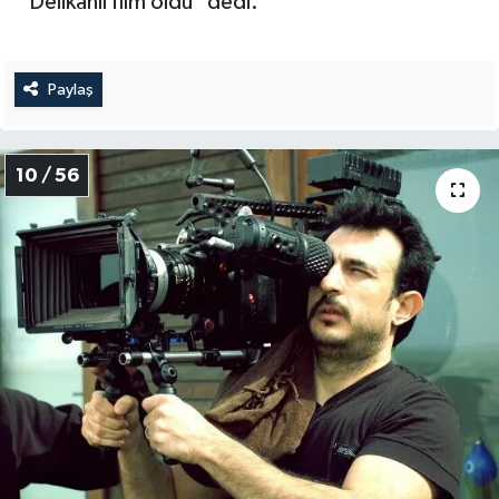
"Delikanlı film oldu" dedi.
Paylaş
10 / 56