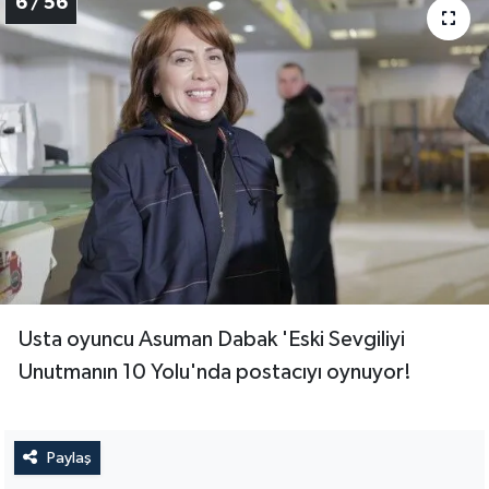
6 / 56
Usta oyuncu Asuman Dabak 'Eski Sevgiliyi
Unutmanın 10 Yolu'nda postacıyı oynuyor!
Paylaş