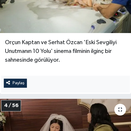
Orçun Kaptan ve Serhat Özcan 'Eski Sevgiliyi
Unutmanın 10 Yolu' sinema filminin ilginç bir
sahnesinde görülüyor.
Paylaş
4 / 56