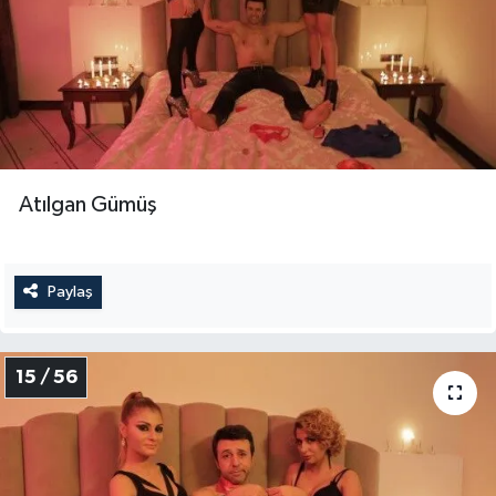
Atılgan Gümüş
Paylaş
15 / 56