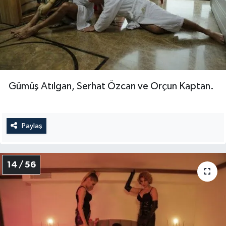
Gümüş Atılgan, Serhat Özcan ve Orçun Kaptan.
Paylaş
14 / 56