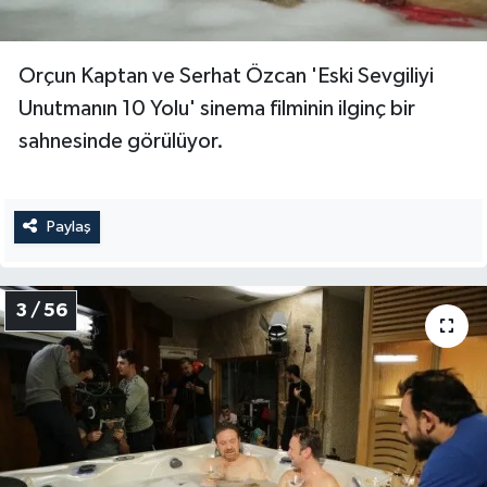
Orçun Kaptan ve Serhat Özcan 'Eski Sevgiliyi
Unutmanın 10 Yolu' sinema filminin ilginç bir
sahnesinde görülüyor.
Paylaş
3 / 56