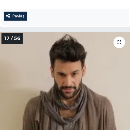
Paylaş
17 / 56