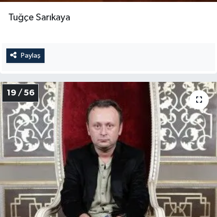
Tuğçe Sarıkaya
Paylaş
19 / 56