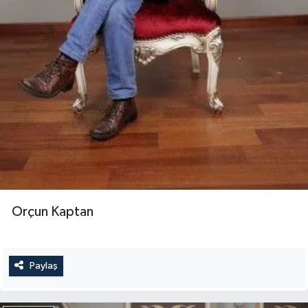
Orçun Kaptan
Paylaş