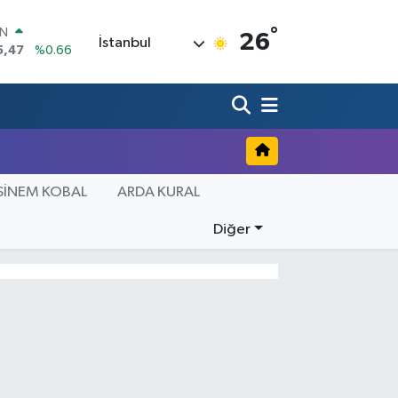
°
IN
26
İstanbul
5,47
%0.66
R
71
%0.05
36
%0.18
İN
34
%0.22
ALTIN
SİNEM KOBAL
ARDA KURAL
23
%0.39
00
3
%0
Diğer