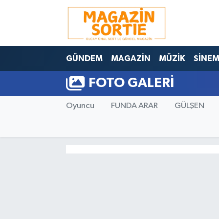
Nöbetçi Eczaneler
GÜNDEM
MAGAZİN
MÜZİK
SİNE
Hava Durumu
FOTO GALERI
Trafik Durumu
Oyuncu
FUNDA ARAR
GÜLŞEN
Süper Lig Puan Durumu ve Fikstür
Tüm Manşetler
Son Dakika Haberleri
Haber Arşivi