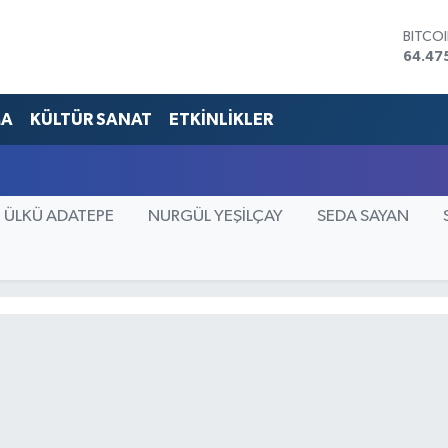
BITCO
64.47
DOLA
47,59
EURO
MA
KÜLTÜR SANAT
ETKİNLİKLER
55,13
STERL
64,25
GRAM 
ÜLKÜ ADATEPE
NURGÜL YEŞİLÇAY
SEDA SAYAN
6518.
BİST1
13.70