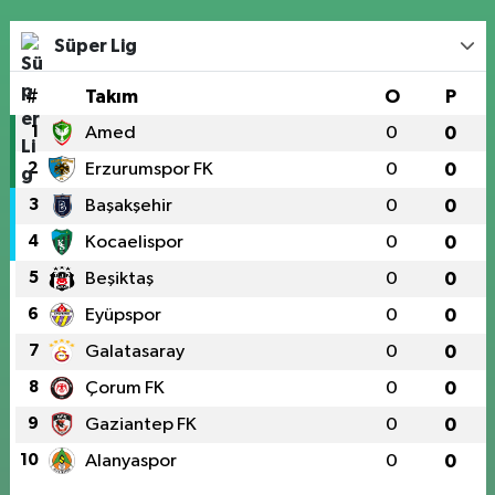
Süper Lig
#
Takım
O
P
1
Amed
0
0
2
Erzurumspor FK
0
0
3
Başakşehir
0
0
4
Kocaelispor
0
0
5
Beşiktaş
0
0
6
Eyüpspor
0
0
7
Galatasaray
0
0
8
Çorum FK
0
0
9
Gaziantep FK
0
0
10
Alanyaspor
0
0