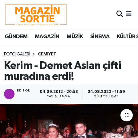
Nöbetçi Eczaneler
GÜNDEM
MAGAZİN
MÜZİK
SİNEMA
KÜLTÜR 
Hava Durumu
Trafik Durumu
FOTO GALERI
CEMİYET
Kerim - Demet Aslan çifti
Süper Lig Puan Durumu ve Fikstür
muradına erdi!
Tüm Manşetler
EDITÖR
04.09.2012 - 20:53
04.08.2023 - 11:59
YAYINLANMA
GÜNCELLEME
Son Dakika Haberleri
Haber Arşivi