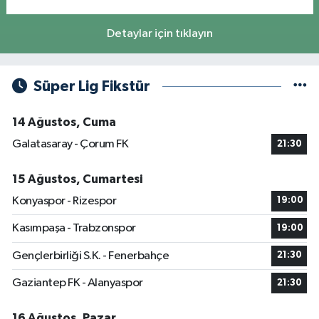
Detaylar için tıklayın
Süper Lig Fikstür
14 Ağustos, Cuma
Galatasaray - Çorum FK
21:30
15 Ağustos, Cumartesi
Konyaspor - Rizespor
19:00
Kasımpaşa - Trabzonspor
19:00
Gençlerbirliği S.K. - Fenerbahçe
21:30
Gaziantep FK - Alanyaspor
21:30
16 Ağustos, Pazar