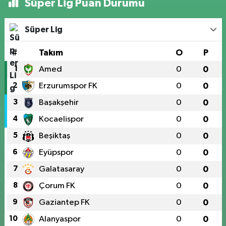
Süper Lig Puan Durumu
Süper Lig
#
Takım
O
P
1
Amed
0
0
2
Erzurumspor FK
0
0
3
Başakşehir
0
0
4
Kocaelispor
0
0
5
Beşiktaş
0
0
6
Eyüpspor
0
0
7
Galatasaray
0
0
8
Çorum FK
0
0
9
Gaziantep FK
0
0
10
Alanyaspor
0
0