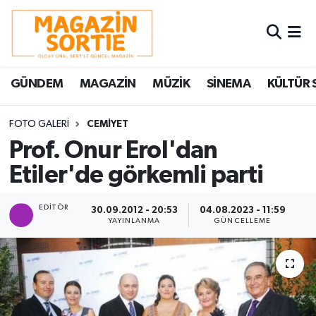
Nöbetçi Eczaneler
GÜNDEM
MAGAZİN
MÜZİK
SİNEMA
KÜLTÜR 
Hava Durumu
Trafik Durumu
FOTO GALERI
CEMİYET
Prof. Onur Erol'dan
Süper Lig Puan Durumu ve Fikstür
Etiler'de görkemli parti
Tüm Manşetler
EDITÖR
30.09.2012 - 20:53
04.08.2023 - 11:59
YAYINLANMA
GÜNCELLEME
Son Dakika Haberleri
Haber Arşivi