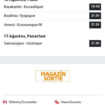
Başakşehir - Kocaelispor
19:00
Beşiktaş - Eyüpspor
21:30
Amed - Erzurumspor FK
21:30
17 Ağustos, Pazartesi
Samsunspor - Göztepe
21:30
Nöbetçi Eczaneler
Hava Durumu