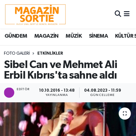
Nöbetçi Eczaneler
GÜNDEM
MAGAZİN
MÜZİK
SİNEMA
KÜLTÜR 
Hava Durumu
Trafik Durumu
FOTO GALERI
ETKİNLİKLER
Sibel Can ve Mehmet Ali
Süper Lig Puan Durumu ve Fikstür
Erbil Kıbrıs'ta sahne aldı
Tüm Manşetler
EDITÖR
10.10.2016 - 13:48
04.08.2023 - 11:59
YAYINLANMA
GÜNCELLEME
Son Dakika Haberleri
Haber Arşivi