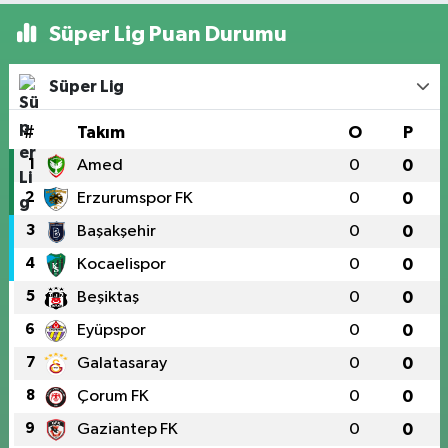
Süper Lig Puan Durumu
Süper Lig
#
Takım
O
P
1
Amed
0
0
2
Erzurumspor FK
0
0
3
Başakşehir
0
0
4
Kocaelispor
0
0
5
Beşiktaş
0
0
6
Eyüpspor
0
0
7
Galatasaray
0
0
8
Çorum FK
0
0
9
Gaziantep FK
0
0