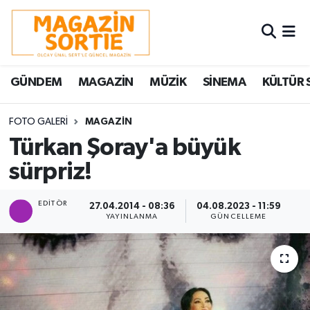
Nöbetçi Eczaneler
GÜNDEM
MAGAZİN
MÜZİK
SİNEMA
KÜLTÜR 
Hava Durumu
Trafik Durumu
FOTO GALERI
MAGAZİN
Türkan Şoray'a büyük
Süper Lig Puan Durumu ve Fikstür
sürpriz!
Tüm Manşetler
EDITÖR
27.04.2014 - 08:36
04.08.2023 - 11:59
YAYINLANMA
GÜNCELLEME
Son Dakika Haberleri
Haber Arşivi