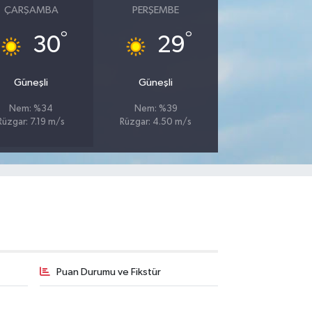
ÇARŞAMBA
PERŞEMBE
°
°
30
29
Güneşli
Güneşli
Nem: %34
Nem: %39
Rüzgar: 7.19 m/s
Rüzgar: 4.50 m/s
Puan Durumu ve Fikstür