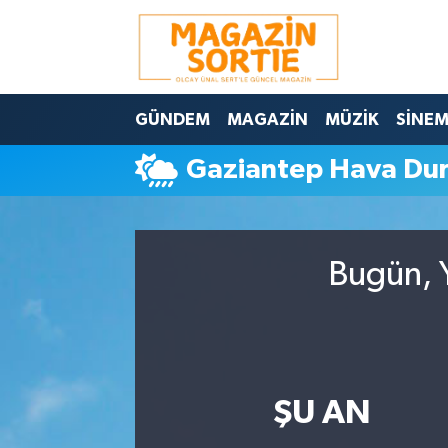
Nöbetçi Eczaneler
GÜNDEM
MAGAZİN
MÜZİK
SİNE
Hava Durumu
Gaziantep Hava Du
Trafik Durumu
Süper Lig Puan Durumu ve Fikstür
Bugün, Y
Tüm Manşetler
Son Dakika Haberleri
Haber Arşivi
ŞU AN