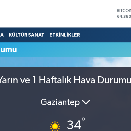
BITCO
64.360
DOLA
47,70
EURO
MA
KÜLTÜR SANAT
ETKİNLİKLER
55,02
STERLİ
rumu
64,189
GRAM 
6574.8
BİST10
13.887
arın ve 1 Haftalık Hava Durum
Gaziantep
°
34