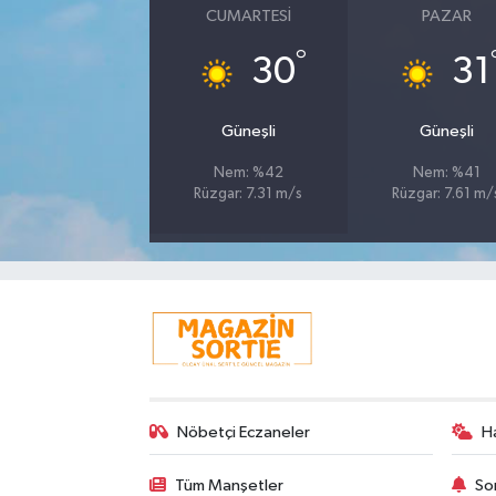
CUMARTESI
PAZAR
°
30
31
Güneşli
Güneşli
Nem: %42
Nem: %41
Rüzgar: 7.31 m/s
Rüzgar: 7.61 m/
Nöbetçi Eczaneler
H
Tüm Manşetler
So