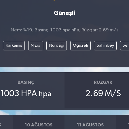
Güneşli
Nem: %19, Basınç: 1003 hpa hPa, Rüzgar: 2.69 m/s
Karkamış
Nizip
Nurdağı
Oğuzeli
Şahinbey
Şeh
BASINÇ
RÜZGAR
1003 HPA
2.69 M/S
hpa
S
10 AĞUSTOS
11 AĞUSTOS