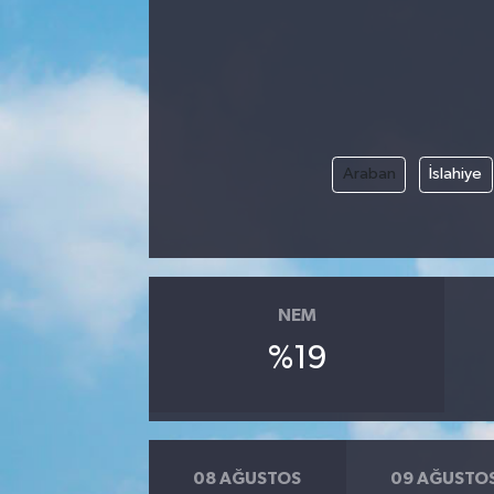
Araban
İslahiye
NEM
%19
08 AĞUSTOS
09 AĞUSTO