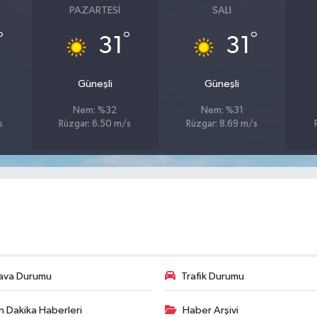
PAZARTESI
SALI
°
°
°
31
31
Güneşli
Güneşli
Nem: %32
Nem: %31
s
Rüzgar: 6.50 m/s
Rüzgar: 8.69 m/s
ava Durumu
Trafik Durumu
n Dakika Haberleri
Haber Arşivi