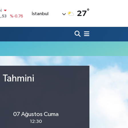
°
IN
27
İstanbul
,53
%-0.76
R
69
%0.17
65
%0.01
N
7
%0.02
ALTIN
1
%1.44
0
%64
u Tahmini
07 Ağustos Cuma
12:30