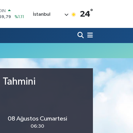
°
OIN
24
İstanbul
59,79
%1.11
AR
436
%0.18
O
510
%0.32
LİN
811
%0.38
 ALTIN
.55
%0.03
100
79
%-14
u Tahmini
08 Ağustos Cumartesi
06:30