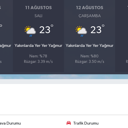
S
11 AĞUSTOS
12 AĞUSTOS
SALI
ÇARŞAMBA
°
°
°
23
23
Yağmur
Yakınlarda Yer Yer Yağmur
Yakınlarda Yer Yer Yağmur
Nem: %78
Nem: %80
s
Rüzgar: 3.39 m/s
Rüzgar: 3.50 m/s
R
ava Durumu
Trafik Durumu