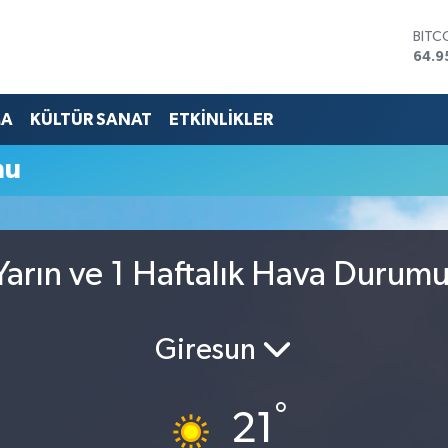
BITC
64.9
DOL
47,7
EUR
MA
KÜLTÜR SANAT
ETKİNLİKLER
55,2
STER
mu
64,4
GRAM
6660
BİST
13.7
arın ve 1 Haftalık Hava Durum
Giresun
°
21