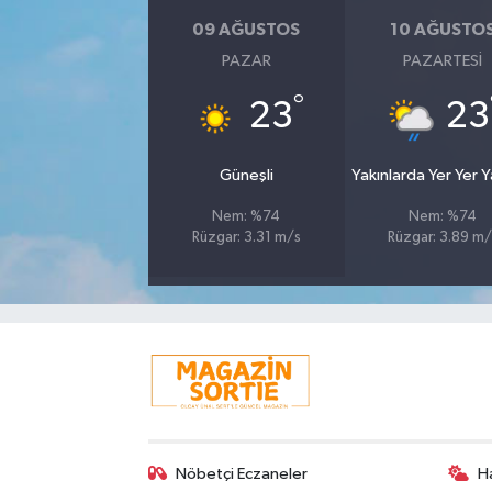
09 AĞUSTOS
10 AĞUSTO
PAZAR
PAZARTESI
°
23
23
Güneşli
Yakınlarda Yer Yer 
Nem: %74
Nem: %74
Rüzgar: 3.31 m/s
Rüzgar: 3.89 m/
Nöbetçi Eczaneler
H