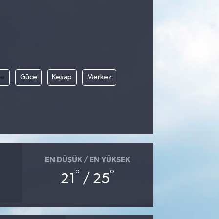
le
Güce
Keşap
Merkez
EN DÜŞÜK / EN YÜKSEK
°
°
21
/ 25