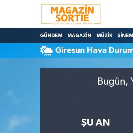
Nöbetçi Eczaneler
GÜNDEM
MAGAZİN
MÜZİK
SİNE
Hava Durumu
Giresun Hava Duru
Trafik Durumu
Süper Lig Puan Durumu ve Fikstür
Bugün, Y
Tüm Manşetler
Son Dakika Haberleri
Haber Arşivi
ŞU AN