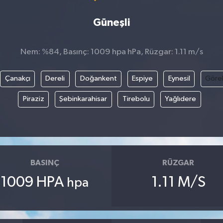
Güneşli
Nem: %84, Basınç: 1009 hpa hPa, Rüzgar: 1.11 m/s
Çanakçı
Dereli
Doğankent
Espiye
Eynesil
Göre
Piraziz
Şebinkarahisar
Tirebolu
Yağlıdere
BASINÇ
RÜZGAR
1009 HPA
1.11 M/S
hpa