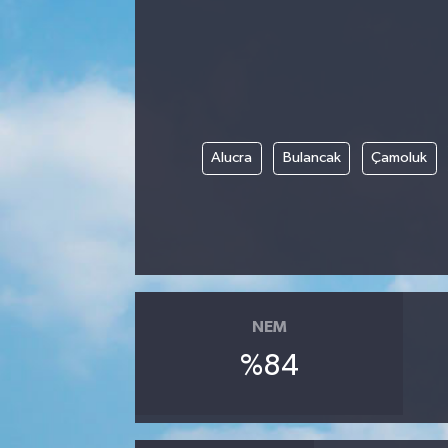
Alucra
Bulancak
Çamoluk
NEM
%84