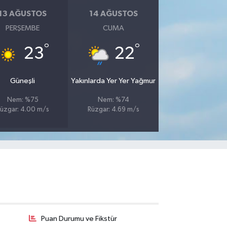
13 AĞUSTOS
14 AĞUSTOS
PERŞEMBE
CUMA
°
°
23
22
Güneşli
Yakınlarda Yer Yer Yağmur
Nem: %75
Nem: %74
üzgar: 4.00 m/s
Rüzgar: 4.69 m/s
Puan Durumu ve Fikstür