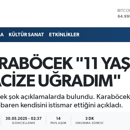
DOLA
47,74
EURO
55,25
STERL
MA
KÜLTÜR SANAT
ETKİNLİKLER
64,48
GRAM 
6660.
BİST1
RABÖCEK "11 YA
13.77
BITCO
64.99
ACİZE UĞRADIM"
k şok açıklamalarda bulundu. Karaböcek; e
aren kendisini istismar ettiğini açıkladı.
30.05.2025 - 02:37
14
3 DK
GÜNCELLEME
PAYLAŞIM
OKUNMA SÜRESI