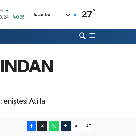
°
R
27
İstanbul
36
%0.18
10
%0.32
İN
11
%0.38
ALTIN
55
%0.03
00
ŞINDAN
9
%-14
IN
8,24
%0.35
niştesi Atilla
-
+
A
A