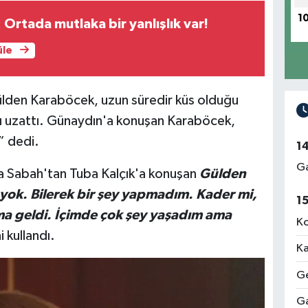
1
 Ortada mutlaka bir yanlışlık var!
üle
Gülden Karaböcek, uzun süredir küs olduğu
ı uzattı. Günaydın'a konuşan Karaböcek,
” dedi.
1
Ga
da Sabah'tan Tuba Kalçık'a konuşan
Gülden
ok. Bilerek bir şey yapmadım. Kader mi,
1
a geldi. İçimde çok şey yaşadım ama
Ko
i kullandı.
Ka
Ge
Ga