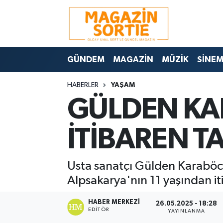
Nöbetçi Eczaneler
GÜNDEM
MAGAZİN
MÜZİK
SİNE
Hava Durumu
HABERLER
YAŞAM
Trafik Durumu
GÜLDEN KA
Süper Lig Puan Durumu ve Fikstür
İTİBAREN T
Tüm Manşetler
Usta sanatçı Gülden Karaböce
Son Dakika Haberleri
Alpsakarya'nın 11 yaşından itib
Haber Arşivi
HABER MERKEZI
26.05.2025 - 18:28
EDITÖR
YAYINLANMA