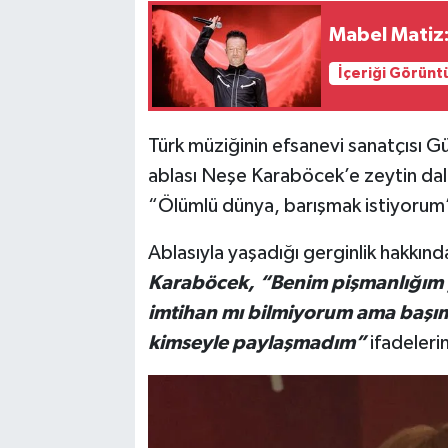
Mabel Matiz:
İçeriği Görünt
Türk müziğinin efsanevi sanatçısı 
ablası Neşe Karaböcek’e zeytin dal
“Ölümlü dünya, barışmak istiyorum
Ablasıyla yaşadığı gerginlik hakkın
Karaböcek, “Benim pişmanlığım y
imtihan mı bilmiyorum ama başım
kimseyle paylaşmadım”
ifadelerin