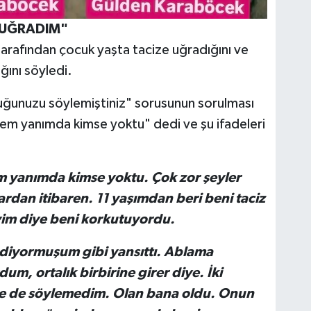
E UĞRADIM"
arafından çocuk yaşta tacize uğradığını ve
ğını söyledi.
uğunuzu söylemiştiniz" sorusunun sorulması
m yanımda kimse yoktu" dedi ve şu ifadeleri
 yanımda kimse yoktu. Çok zor şeyler
dan itibaren. 11 yaşımdan beri beni taciz
im diye beni korkutuyordu.
diyormuşum gibi yansıttı. Ablama
, ortalık birbirine girer diye. İki
eme de söylemedim. Olan bana oldu. Onun