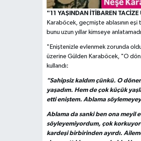
"11 YAŞINDAN İTİBAREN TACİZ
Karaböcek, geçmişte ablasının eşi t
bunu uzun yıllar kimseye anlatamadı
"Eniştenizle evlenmek zorunda old
üzerine Gülden Karaböcek, "O döne
kullandı:
"Sahipsiz kaldım çünkü. O dönem
yaşadım. Hem de çok küçük yaşlar
etti eniştem. Ablama söylemeyey
Ablama da sanki ben ona meyil e
söyleyemiyordum, çok korkuyordum
kardeşi birbirinden ayırdı. Ail