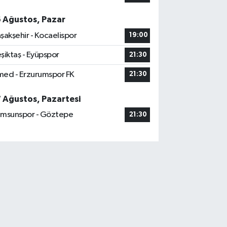
6 Ağustos, Pazar
şakşehir - Kocaelispor
19:00
şiktaş - Eyüpspor
21:30
ed - Erzurumspor FK
21:30
7 Ağustos, Pazartesi
msunspor - Göztepe
21:30