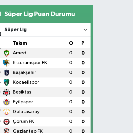
Süper Lig Puan Durumu
Süper Lig
#
Takım
O
P
1
Amed
0
0
2
Erzurumspor FK
0
0
3
Başakşehir
0
0
4
Kocaelispor
0
0
5
Beşiktaş
0
0
6
Eyüpspor
0
0
7
Galatasaray
0
0
8
Çorum FK
0
0
9
Gaziantep FK
0
0