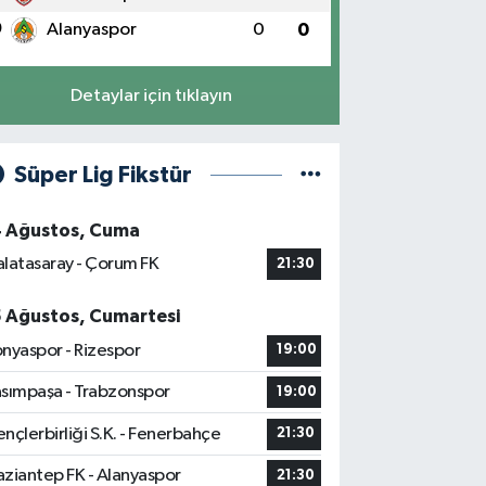
0
Alanyaspor
0
0
Detaylar için tıklayın
Süper Lig Fikstür
4 Ağustos, Cuma
latasaray - Çorum FK
21:30
5 Ağustos, Cumartesi
nyaspor - Rizespor
19:00
sımpaşa - Trabzonspor
19:00
nçlerbirliği S.K. - Fenerbahçe
21:30
ziantep FK - Alanyaspor
21:30