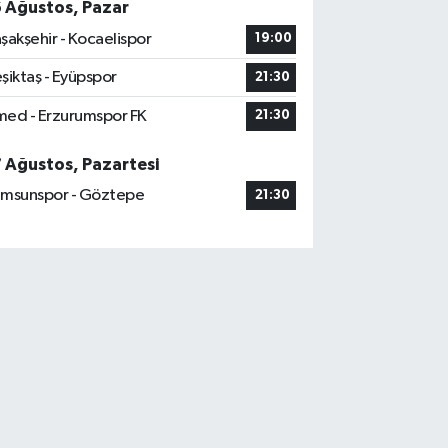
6 Ağustos, Pazar
şakşehir - Kocaelispor
19:00
şiktaş - Eyüpspor
21:30
ed - Erzurumspor FK
21:30
7 Ağustos, Pazartesi
msunspor - Göztepe
21:30