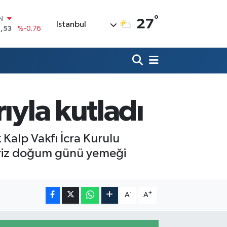
IN
°
27
,53
%-0.76
İstanbul
R
69
%0.17
65
%0.01
N
7
%0.02
ALTIN
ıyla kutladı
1
%1.44
0
%64
Kalp Vakfı İcra Kurulu
rpriz doğum günü yemeği
-
+
A
A