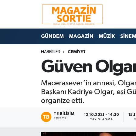
Nöbetçi Eczaneler
GÜNDEM
MAGAZİN
MÜZİK
SİNE
Hava Durumu
HABERLER
CEMİYET
Trafik Durumu
Güven Olgar,
Süper Lig Puan Durumu ve Fikstür
Macerasever’in annesi, Olgarl
Tüm Manşetler
Başkanı Kadriye Olgar, eşi 
organize etti.
Son Dakika Haberleri
TE BILISIM
12.10.2021 - 14:30
15.
Haber Arşivi
EDITÖR
YAYINLANMA