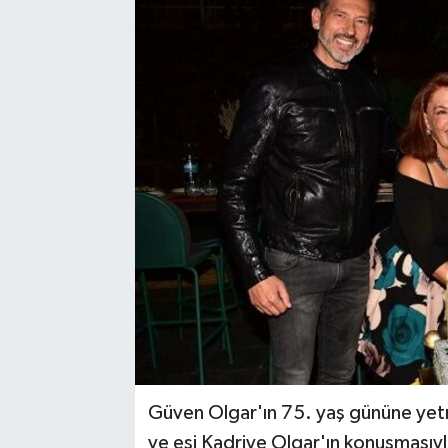
Güven Olgar'ın 75. yaş gününe yetm
ve eşi Kadriye Olgar'ın konuşması