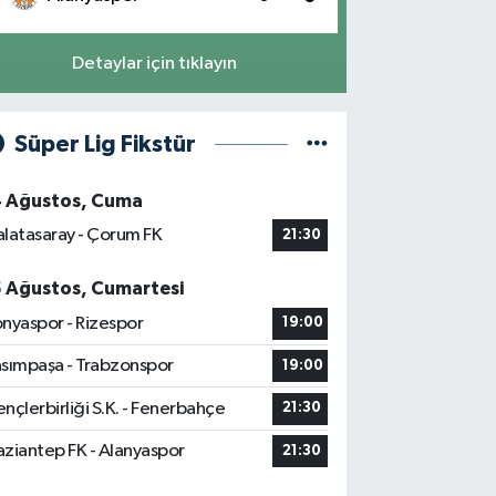
Detaylar için tıklayın
Süper Lig Fikstür
4 Ağustos, Cuma
latasaray - Çorum FK
21:30
5 Ağustos, Cumartesi
nyaspor - Rizespor
19:00
sımpaşa - Trabzonspor
19:00
nçlerbirliği S.K. - Fenerbahçe
21:30
ziantep FK - Alanyaspor
21:30