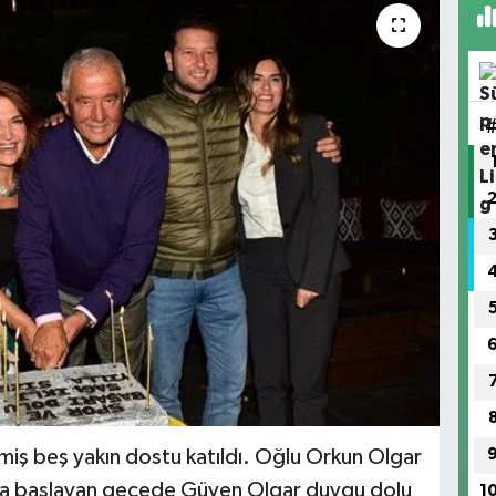
iş beş yakın dostu katıldı. Oğlu Orkun Olgar
yla başlayan gecede Güven Olgar duygu dolu
1