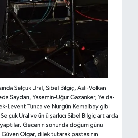
nda Selçuk Ural, Sibel Bilgiç, Aslı-Volkan
eda Saydan, Yasemin-Uğur Gazanker, Yelda-
pek-Levent Tunca ve Nurgün Kemalbay gibi
Selçuk Ural ve ünlü şarkıcı Sibel Bilgiç art arda
z yaptılar. Gecenin sonunda doğum günü
n Güven Olgar, dilek tutarak pastasının