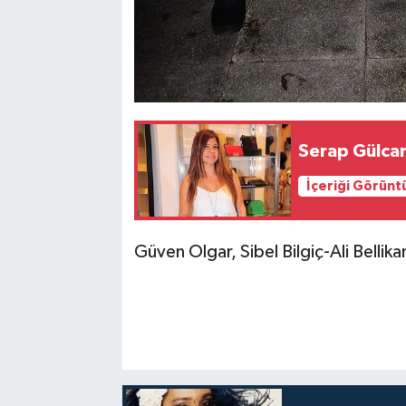
Serap Gülcan
İçeriği Görünt
Güven Olgar, Sibel Bilgiç-Ali Bellik