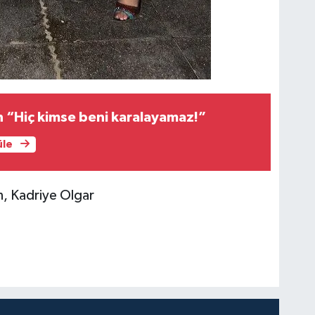
 “Hiç kimse beni karalayamaz!”
üle
an, Kadriye Olgar