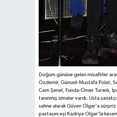
Doğum gününe gelen misafirler arası
Özdemir, Günseli-Mustafa Polat, S
Cem Şenel, Funda-Ömer Turanlı, İ
tanınmış simalar vardı. Usta sanatçı 
sahne alarak Güven Olgar'a sürpri
pastasını eşi Kadriye Olgar'la kese