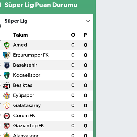
Süper Lig Puan Durumu
Süper Lig
#
Takım
O
P
1
Amed
0
0
2
Erzurumspor FK
0
0
3
Başakşehir
0
0
4
Kocaelispor
0
0
5
Beşiktaş
0
0
6
Eyüpspor
0
0
7
Galatasaray
0
0
8
Çorum FK
0
0
9
Gaziantep FK
0
0
0
Alanyaspor
0
0