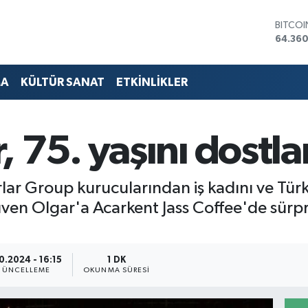
BITCO
64.360
DOLA
47,70
EURO
MA
KÜLTÜR SANAT
ETKİNLİKLER
55,02
STERLİ
64,189
GRAM 
 75. yaşını dostlar
6574.8
BİST10
13.887
ar Group kurucularından iş kadını ve Türk 
Güven Olgar'a Acarkent Jass Coffee'de sü
10.2024 - 16:15
1 DK
GÜNCELLEME
OKUNMA SÜRESI