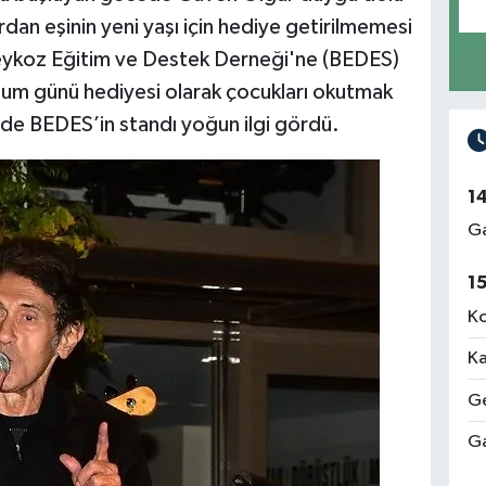
dan eşinin yeni yaşı için hediye getirilmemesi
Beykoz Eğitim ve Destek Derneği'ne (BEDES)
oğum günü hediyesi olarak çocukları okutmak
cede BEDES’in standı yoğun ilgi gördü.
1
Ga
1
Ko
Ka
Ge
Ga