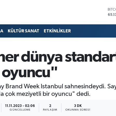
DOL
47,
EUR
55,1
STER
MA
KÜLTÜR SANAT
ETKİNLİKLER
64,
GRA
6618
BİST
ner dünya standar
13.7
BIT
65.1
r oyuncu"
 Brand Week Istanbul sahnesindeydi. Sayl
a çok meziyetli bir oyuncu" dedi.
11.11.2023 - 02:06
2
3 DK
GÜNCELLEME
PAYLAŞIM
OKUNMA SÜRESI