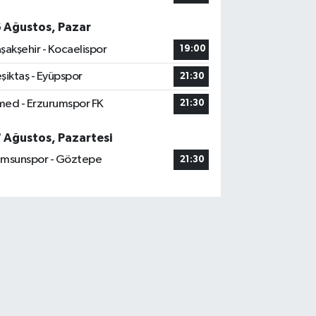
6 Ağustos, Pazar
şakşehir - Kocaelispor
19:00
şiktaş - Eyüpspor
21:30
ed - Erzurumspor FK
21:30
7 Ağustos, Pazartesi
msunspor - Göztepe
21:30