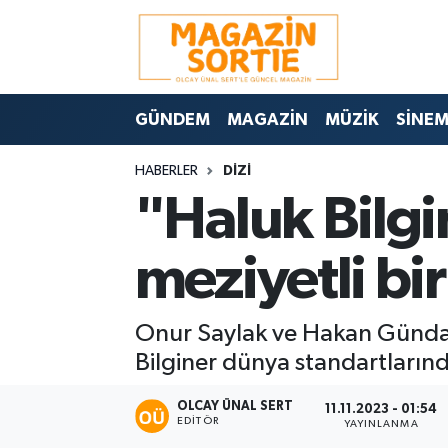
Nöbetçi Eczaneler
GÜNDEM
MAGAZİN
MÜZİK
SİNE
Hava Durumu
HABERLER
DİZİ
Trafik Durumu
"Haluk Bilgi
Süper Lig Puan Durumu ve Fikstür
meziyetli bi
Tüm Manşetler
Onur Saylak ve Hakan Günday
Son Dakika Haberleri
Bilginer dünya standartlarınd
Haber Arşivi
OLCAY ÜNAL SERT
11.11.2023 - 01:54
EDITÖR
YAYINLANMA