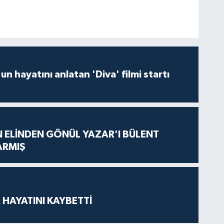
un hayatını anlatan 'Diva' filmi startı
N ELİNDEN GÖNÜL YAZAR'I BÜLENT
ARMIŞ
 HAYATINI KAYBETTİ