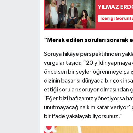
YILMAZ ERD
İçeriği Görünt
“Merak edilen soruları sorarak e
Soruya hikâye perspektifinden yakl
vurgular taşıdı: “20 yıldır yapmaya 
önce sen bir şeyler öğrenmeye çalış
dizinin başarısı dünyada bir çok in
ettiği soruları soruyor olmasından 
‘Eğer bizi hafızamız yönetiyorsa ha
unutmayacağına kim karar veriyor’ 
bir ifade yakalayabiliyorsunuz.”