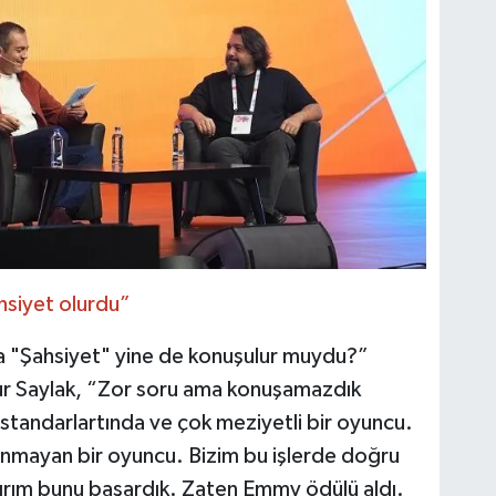
hsiyet olurdu”
sa "Şahsiyet" yine de konuşulur muydu?”
ur Saylak, “Zor soru ama konuşamazdık
 standarlartında ve çok meziyetli bir oyuncu.
anmayan bir oyuncu. Bizim bu işlerde doğru
nırım bunu başardık. Zaten Emmy ödülü aldı.