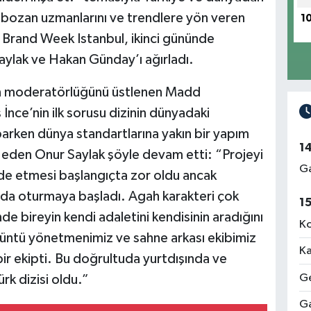
er bozan uzmanlarını ve trendlere yön veren
1
n Brand Week Istanbul, ikinci gününde
 Saylak ve Hakan Günday’ı ağırladı.
un moderatörlüğünü üstlenen Madd
nce’nin ilk sorusu dizinin dünyadaki
parken dünya standartlarına yakın bir yapım
1
e eden Onur Saylak şöyle devam etti: “Projeyi
Ga
fade etmesi başlangıçta zor oldu ancak
nda oturmaya başladı. Agah karakteri çok
1
de bireyin kendi adaletini kendisinin aradığını
Ko
rüntü yönetmenimiz ve sahne arkası ekibimiz
Ka
bir ekipti. Bu doğrultuda yurtdışında ve
Ge
rk dizisi oldu.”
Ga