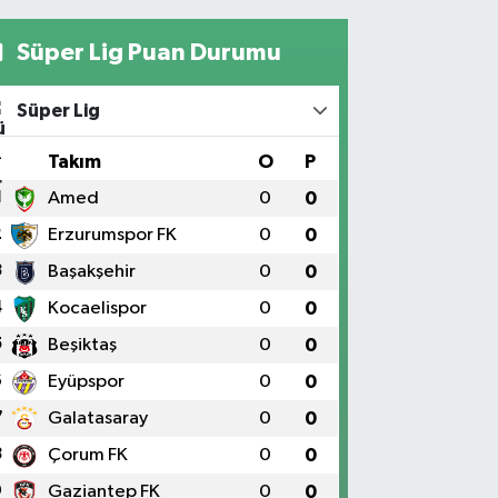
Süper Lig Puan Durumu
Süper Lig
#
Takım
O
P
1
Amed
0
0
2
Erzurumspor FK
0
0
3
Başakşehir
0
0
4
Kocaelispor
0
0
5
Beşiktaş
0
0
6
Eyüpspor
0
0
7
Galatasaray
0
0
8
Çorum FK
0
0
9
Gaziantep FK
0
0