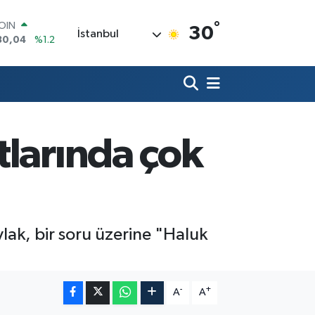
°
AR
30
İstanbul
7106
%0.17
O
652
%0.27
LİN
4046
%0.35
M ALTIN
.49
%2.12
100
tlarında çok
73
%-19
COIN
30,04
%1.2
ak, bir soru üzerine "Haluk
-
+
A
A