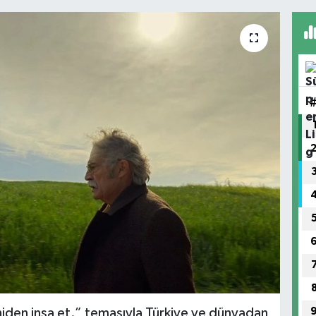
iden inşa et.” temasıyla Türkiye ve dünyadan