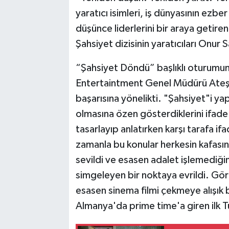
yaratıcı isimleri, iş dünyasının ezb
düşünce liderlerini bir araya getire
Şahsiyet dizisinin yaratıcıları Onur
“Şahsiyet Döndü” başlıklı oturum
Entertaintment Genel Müdürü Ateş İ
başarısına yönelikti. "Şahsiyet"i ya
olmasına özen gösterdiklerini ifad
tasarlayıp anlatırken karşı tarafa i
zamanla bu konular herkesin kafası
sevildi ve esasen adalet işlemediğin
simgeleyen bir noktaya evrildi. Gö
esasen sinema filmi çekmeye alışık 
Almanya'da prime time'a giren ilk Tü