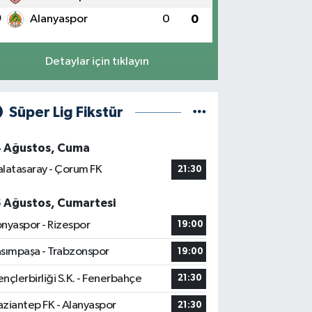
0
Alanyaspor
0
0
Detaylar için tıklayın
Süper Lig Fikstür
4 Ağustos, Cuma
latasaray - Çorum FK
21:30
5 Ağustos, Cumartesi
nyaspor - Rizespor
19:00
sımpaşa - Trabzonspor
19:00
nçlerbirliği S.K. - Fenerbahçe
21:30
ziantep FK - Alanyaspor
21:30