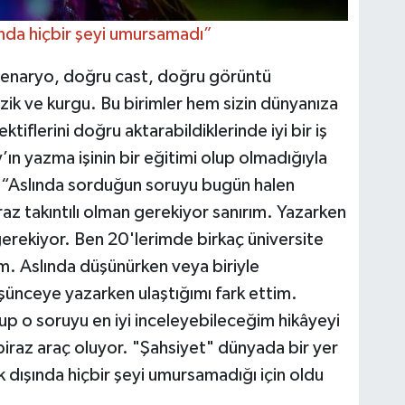
ında hiçbir şeyi umursamadı”
ir senaryo, doğru cast, doğru görüntü
üzik ve kurgu. Bu birimler hem sizin dünyanıza
iflerini doğru aktarabildiklerinde iyi bir iş
ın yazma işinin bir eğitimi olup olmadığıyla
i: “Aslında sorduğun soruyu bugün halen
az takıntılı olman gerekiyor sanırım. Yazarken
rekiyor. Ben 20'lerimde birkaç üniversite
. Aslında düşünürken veya biriyle
ünceye yazarken ulaştığımı fark ettim.
up o soruyu en iyi inceleyebileceğim hikâyeyi
iraz araç oluyor. "Şahsiyet" dünyada bir yer
 dışında hiçbir şeyi umursamadığı için oldu