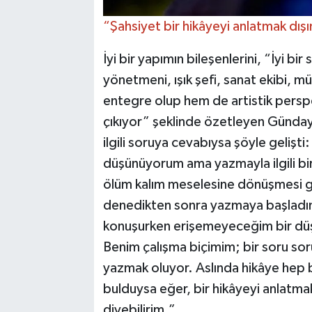
“Şahsiyet bir hikâyeyi anlatmak dış
İyi bir yapımın bileşenlerini, “İyi b
yönetmeni, ışık şefi, sanat ekibi, m
entegre olup hem de artistik perspekt
çıkıyor” şeklinde özetleyen Günday’
ilgili soruya cevabıysa şöyle gelişt
düşünüyorum ama yazmayla ilgili bir
ölüm kalım meselesine dönüşmesi ge
denedikten sonra yazmaya başladım
konuşurken erişemeyeceğim bir düş
Benim çalışma biçimim; bir soru sor
yazmak oluyor. Aslında hikâye hep b
bulduysa eğer, bir hikâyeyi anlatmak
diyebilirim.”