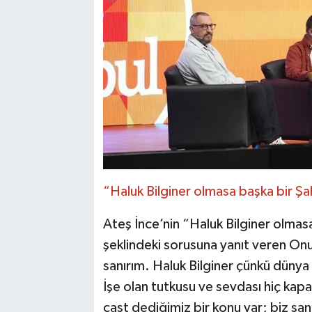
“Haluk Bilginer olmasa başka bir Şa
Ateş İnce’nin “Haluk Bilginer olma
şeklindeki sorusuna yanıt veren On
sanırım. Haluk Bilginer çünkü dünya
İşe olan tutkusu ve sevdası hiç kap
cast dediğimiz bir konu var; biz sa