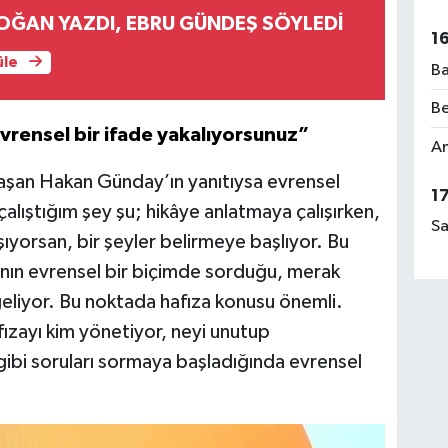
OĞAN YAZDI, EBRU GÜNDEŞ SÖYLEDİ
1
üle
Ba
Be
vrensel bir ifade yakalıyorsunuz”
Am
aşan Hakan Günday’ın yanıtıysa evrensel
1
çalıştığım şey şu; hikâye anlatmaya çalışırken,
Sa
ıyorsan, bir şeyler belirmeye başlıyor. Bu
sanın evrensel bir biçimde sorduğu, merak
geliyor. Bu noktada hafıza konusu önemli.
fızayı kim yönetiyor, neyi unutup
gibi soruları sormaya başladığında evrensel