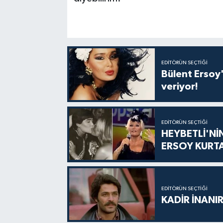
EDITÖRÜN SEÇTIĞI
Bülent Ersoy'
veriyor!
EDITÖRÜN SEÇTIĞI
HEYBETLİ'Nİ
ERSOY KURT
EDITÖRÜN SEÇTIĞI
KADİR İNANIR