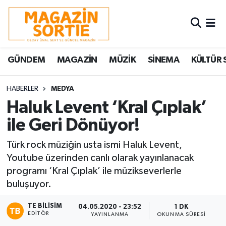
Nöbetçi Eczaneler
GÜNDEM
MAGAZİN
MÜZİK
SİNEMA
KÜLTÜR 
Hava Durumu
Trafik Durumu
HABERLER
MEDYA
Haluk Levent ‘Kral Çıplak’
Süper Lig Puan Durumu ve Fikstür
ile Geri Dönüyor!
Tüm Manşetler
Türk rock müziğin usta ismi Haluk Levent,
Youtube üzerinden canlı olarak yayınlanacak
Son Dakika Haberleri
programı ‘Kral Çıplak’ ile müzikseverlerle
buluşuyor.
Haber Arşivi
TE BILISIM
04.05.2020 - 23:52
1 DK
EDITÖR
YAYINLANMA
OKUNMA SÜRESI