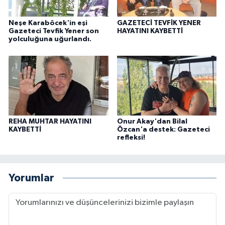
Neşe Karaböcek'in eşi
GAZETECİ TEVFİK YENER
Gazeteci Tevfik Yener son
HAYATINI KAYBETTİ
yolculuğuna uğurlandı.
REHA MUHTAR HAYATINI
Onur Akay'dan Bilal
KAYBETTİ
Özcan'a destek: Gazeteci
refleksi!
Yorumlar