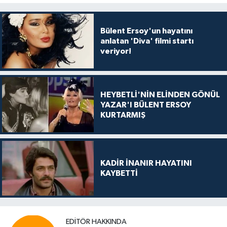
Bülent Ersoy'un hayatını
anlatan 'Diva' filmi startı
veriyor!
HEYBETLİ'NİN ELİNDEN GÖNÜL
YAZAR'I BÜLENT ERSOY
KURTARMIŞ
KADİR İNANIR HAYATINI
KAYBETTİ
EDITÖR HAKKINDA