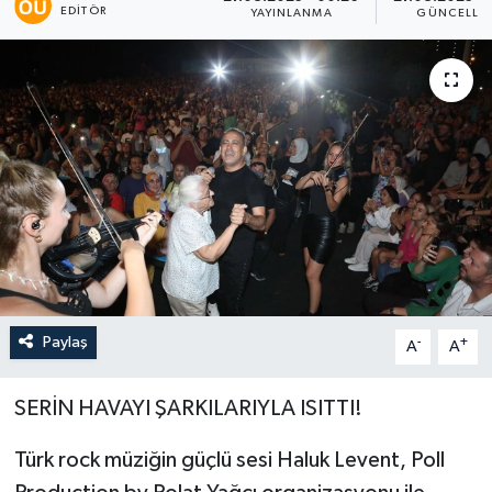
EDITÖR
YAYINLANMA
GÜNCELLE
Paylaş
-
+
A
A
SERİN HAVAYI ŞARKILARIYLA ISITTI!
Türk rock müziğin güçlü sesi Haluk Levent, Poll