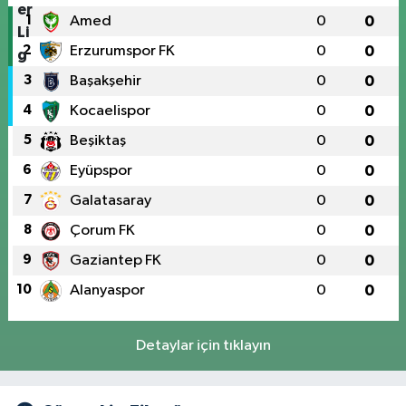
1
Amed
0
0
2
Erzurumspor FK
0
0
3
Başakşehir
0
0
4
Kocaelispor
0
0
5
Beşiktaş
0
0
6
Eyüpspor
0
0
7
Galatasaray
0
0
8
Çorum FK
0
0
9
Gaziantep FK
0
0
10
Alanyaspor
0
0
Detaylar için tıklayın