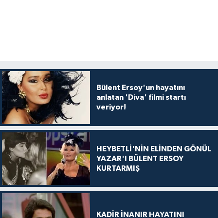
Bülent Ersoy'un hayatını
anlatan 'Diva' filmi startı
veriyor!
HEYBETLİ'NİN ELİNDEN GÖNÜL
YAZAR'I BÜLENT ERSOY
KURTARMIŞ
KADİR İNANIR HAYATINI