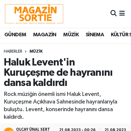
Nöbetçi Eczaneler
GÜNDEM
MAGAZİN
MÜZİK
SİNEMA
KÜLTÜR 
Hava Durumu
Trafik Durumu
HABERLER
MÜZİK
Haluk Levent'in
Süper Lig Puan Durumu ve Fikstür
Kuruçeşme de hayranını
dansa kaldırdı
Tüm Manşetler
Rock müziğin önemli ismi Haluk Levent,
Son Dakika Haberleri
Kuruçeşme Açıkhava Sahnesinde hayranlarıyla
buluştu. Levent, konserinde hayranını dansa
Haber Arşivi
kaldırdı.
OLCAY ÜNAL SERT
21.08.2023 - 00:26
21.08.2023 - 