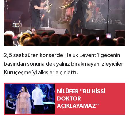
2,5 saat süren konserde Haluk Levent’i gecenin
başından sonuna dek yalnız bırakmayan izleyiciler
Kuruçeşme’yi alkışlarla çınlattı.
NİLÜFER "BU HİSSİ
DOKTOR
AÇIKLAYAMAZ"