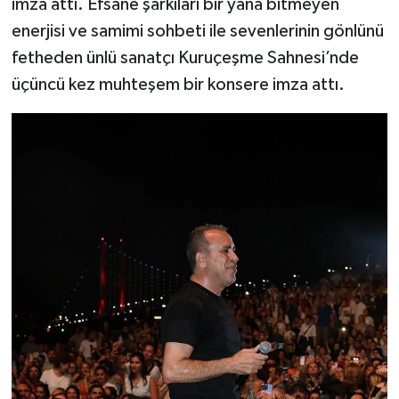
imza attı. Efsane şarkıları bir yana bitmeyen
enerjisi ve samimi sohbeti ile sevenlerinin gönlünü
fetheden ünlü sanatçı Kuruçeşme Sahnesi’nde
üçüncü kez muhteşem bir konsere imza attı.