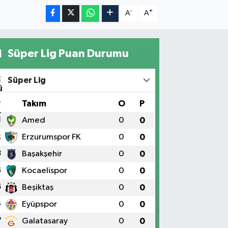
-
+
A
A
Süper Lig Puan Durumu
Süper Lig
#
Takım
O
P
1
Amed
0
0
2
Erzurumspor FK
0
0
3
Başakşehir
0
0
4
Kocaelispor
0
0
5
Beşiktaş
0
0
6
Eyüpspor
0
0
7
Galatasaray
0
0