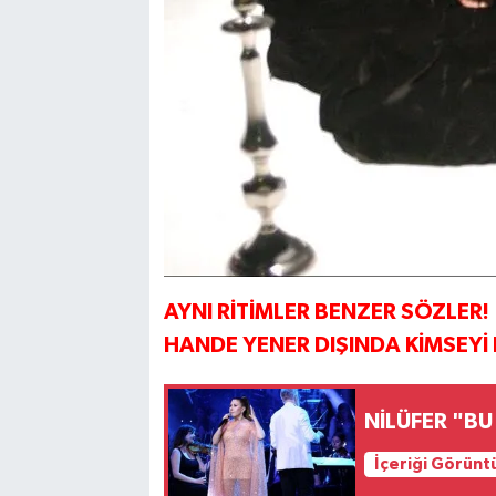
AYNI RİTİMLER BENZER SÖZLER!
HANDE YENER DIŞINDA KİMSEY
NİLÜFER "B
İçeriği Görünt