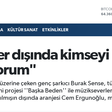
DOLA
47,70
EURO
55,02
STERL
MA
KÜLTÜR SANAT
ETKİNLİKLER
64,18
GRAM 
6618.
BİST1
r dışında kimsey
13.88
BITCO
64.36
yorum"
eri üzerine çeken genç şarkıcı Burak Sense,
ni projesi ''Başka Beden'' ile müzikseverle
ışılmışın dışında aranjesi Cem Ergunoğlu, m