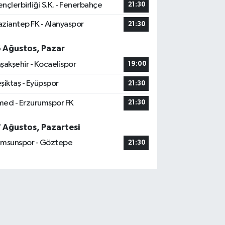
nçlerbirliği S.K. - Fenerbahçe
21:30
ziantep FK - Alanyaspor
21:30
6 Ağustos, Pazar
şakşehir - Kocaelispor
19:00
şiktaş - Eyüpspor
21:30
ed - Erzurumspor FK
21:30
7 Ağustos, Pazartesi
msunspor - Göztepe
21:30