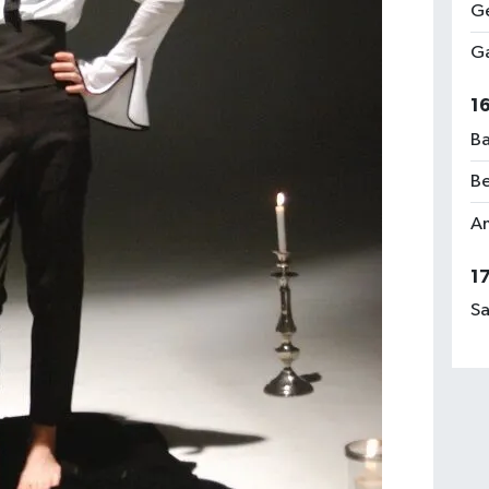
Ge
Ga
1
Ba
Be
Am
1
Sa