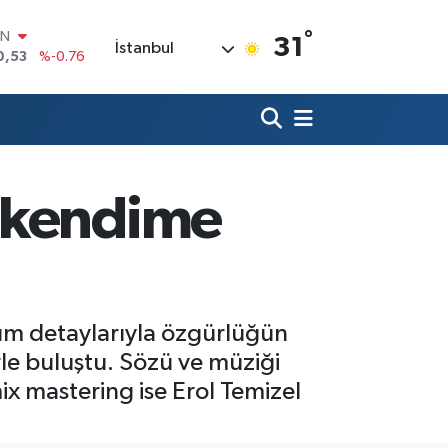
°
R
31
İstanbul
69
%0.17
65
%0.01
İN
97
%0.02
ALTIN
49
%2.12
00
i kendime
7
%64
IN
0,53
%-0.76
 tüm detaylarıyla özgürlüğün
rle buluştu. Sözü ve müziği
ix mastering ise Erol Temizel