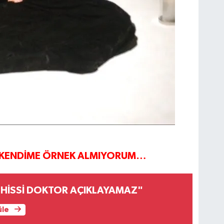
İ KENDİME ÖRNEK ALMIYORUM…
U HİSSİ DOKTOR AÇIKLAYAMAZ"
üle