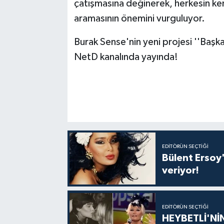
çatışmasına değinerek, herkesin ken
aramasının önemini vurguluyor.
Burak Sense'nin yeni projesi ''Başk
NetD kanalında yayında!
EDITÖRÜN SEÇTIĞI
Bülent Ersoy'
veriyor!
EDITÖRÜN SEÇTIĞI
HEYBETLİ'Nİ