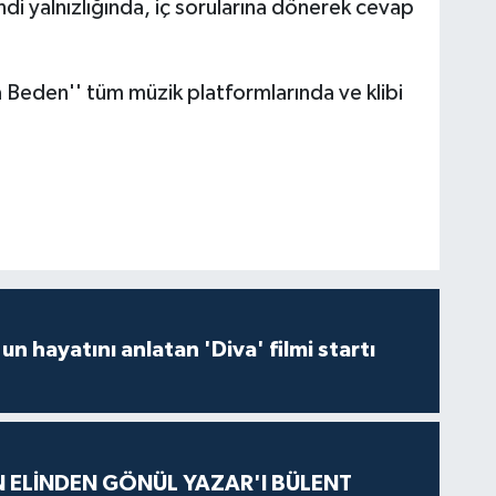
di yalnızlığında, iç sorularına dönerek cevap
a Beden'' tüm müzik platformlarında ve klibi
un hayatını anlatan 'Diva' filmi startı
N ELİNDEN GÖNÜL YAZAR'I BÜLENT