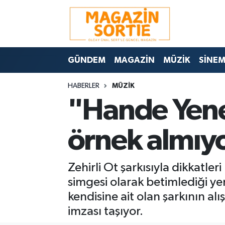
Nöbetçi Eczaneler
GÜNDEM
MAGAZİN
MÜZİK
SİNE
Hava Durumu
HABERLER
MÜZİK
Trafik Durumu
"Hande Yene
Süper Lig Puan Durumu ve Fikstür
örnek almı
Tüm Manşetler
Zehirli Ot şarkısıyla dikkatl
Son Dakika Haberleri
simgesi olarak betimlediği ye
Haber Arşivi
kendisine ait olan şarkının al
imzası taşıyor.