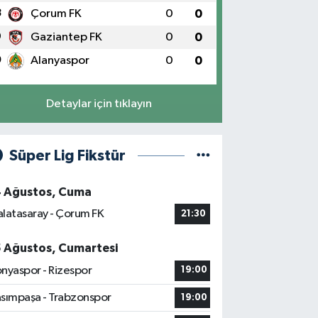
8
Çorum FK
0
0
9
Gaziantep FK
0
0
0
Alanyaspor
0
0
Detaylar için tıklayın
Süper Lig Fikstür
4 Ağustos, Cuma
latasaray - Çorum FK
21:30
5 Ağustos, Cumartesi
nyaspor - Rizespor
19:00
sımpaşa - Trabzonspor
19:00