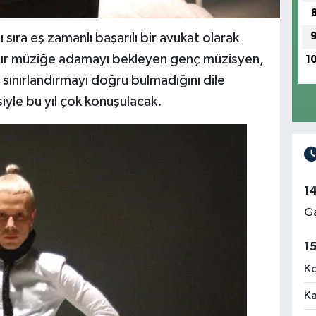
 sıra eş zamanlı başarılı bir avukat olarak
ardır müziğe adamayı bekleyen genç müzisyen,
1
 sınırlandırmayı doğru bulmadığını dile
siyle bu yıl çok konuşulacak.
1
Ga
1
Ko
Ka