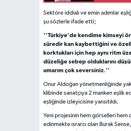
Sektöre iddialı ve emin adımlar eşl
şu sözlerle ifade etti;
''Türkiye'de kendime kimseyi ö
süredir kan kaybettiğini ve özell
korktukları için hep aynı ritm üz
düzeliğe sebep olduklarını düş
umarım çok seversiniz.''
Onur Aldoğan yönetmenliğinde yakla
klibinde sanatçıya 2 manken eşlik e
eşliğinde izleyicisine yansıtıldı.
Yeni projesinin hem görselleri hem 
edinmekte ısrarcı olan Burak Sense, 