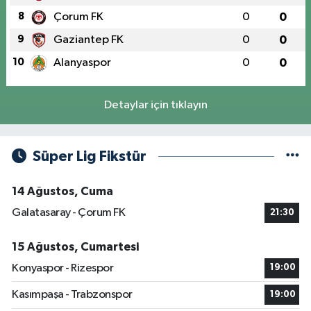
8
Çorum FK
0
0
9
Gaziantep FK
0
0
10
Alanyaspor
0
0
Detaylar için tıklayın
Süper Lig Fikstür
14 Ağustos, Cuma
Galatasaray - Çorum FK
21:30
15 Ağustos, Cumartesi
Konyaspor - Rizespor
19:00
Kasımpaşa - Trabzonspor
19:00