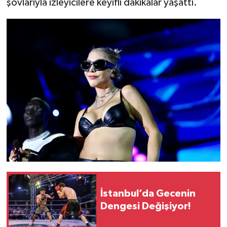
şovlarıyla izleyicilere keyifli dakikalar yaşattı.
İstanbul’da Gecenin
Dengesi Değişiyor!