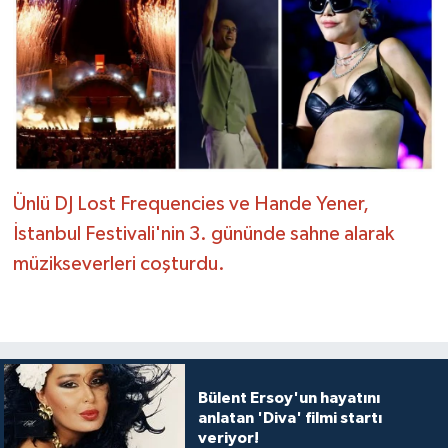
Ünlü DJ Lost Frequencies ve Hande Yener,
İstanbul Festivali'nin 3. gününde sahne alarak
müzikseverleri coşturdu.
Bülent Ersoy'un hayatını
anlatan 'Diva' filmi startı
veriyor!