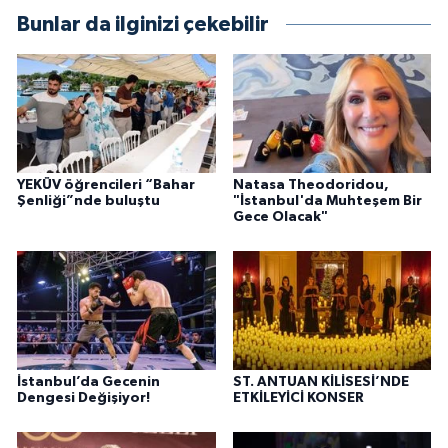
Bunlar da ilginizi çekebilir
YEKÜV öğrencileri “Bahar
Natasa Theodoridou,
Şenliği”nde buluştu
"İstanbul'da Muhteşem Bir
Gece Olacak"
İstanbul’da Gecenin
ST. ANTUAN KİLİSESİ’NDE
Dengesi Değişiyor!
ETKİLEYİCİ KONSER