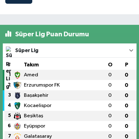
Süper Lig Puan Durumu
Süper Lig
#
Takım
O
P
1
Amed
0
0
2
Erzurumspor FK
0
0
3
Başakşehir
0
0
4
Kocaelispor
0
0
5
Beşiktaş
0
0
6
Eyüpspor
0
0
7
Galatasaray
0
0