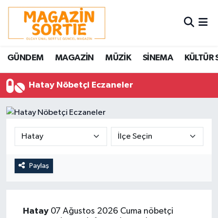
Nöbetçi Eczaneler
GÜNDEM
MAGAZİN
MÜZİK
SİNEMA
KÜLTÜR 
Hava Durumu
Hatay Nöbetçi Eczaneler
Trafik Durumu
Süper Lig Puan Durumu ve Fikstür
Tüm Manşetler
Son Dakika Haberleri
Paylaş
Haber Arşivi
Hatay
07 Ağustos 2026 Cuma nöbetçi