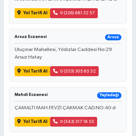
Yol Tarifi Al
0 (326) 681 32 57
Arsuz Eczanesi
Arsuz
Uluçınar Mahallesi, Yıldızlar Caddesi No:29
Arsuz Hatay
Yol Tarifi Al
0 (553) 305 85 52
Mehdi Eczanesi
Yayladağı
ÇAMALTI MAH.FEVZİ ÇAKMAK CAD.NO:40 d
Yol Tarifi Al
0 (543) 317 18 55