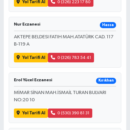
Yol Tarifi Al
0 (326) 223 17 80
Nur Eczanesi
Hassa
AKTEPE BELDESI FATIH MAH.ATATÜRK CAD. 117
B-119 A
Yol Tarifi Al
0 (326) 783 54 41
Erol Yücel Eczanesi
Kırıkhan
MİMAR SİNAN MAH.İSMAİL TURAN BULVARI
NO:20 10
Yol Tarifi Al
0 (530) 390 81 31