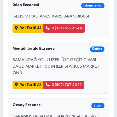
Dılan Eczanesi
İskenderun
GELİŞİM HASTANESİ KARŞI ARA SOKAĞI
Yol Tarifi Al
0 (326) 618 22 44
Mengüllüoglu Eczanesi
Defne
SAMANDAĞ YOLU ÜZERİ ÜST GEÇİT CİVARI
DAĞLI MARKET 100 M İLERİSİ AKKUŞ MARKET
ÖNÜ
Yol Tarifi Al
0 (507) 707 40 12
Özsoy Eczanesi
Erzin
KARAMUSTAFALI MAH.ŞÜKRÜ PAŞA CAD.42 C