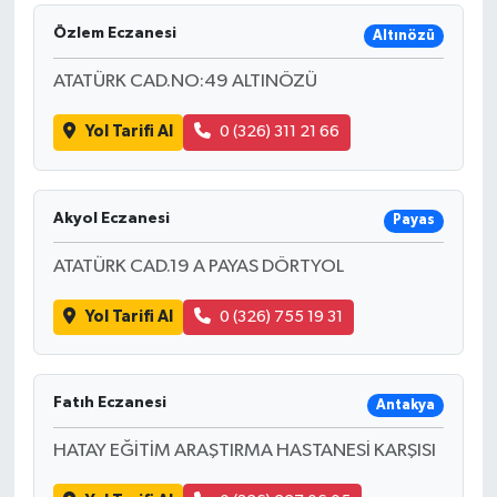
Özlem Eczanesi
Altınözü
ATATÜRK CAD.NO:49 ALTINÖZÜ
Yol Tarifi Al
0 (326) 311 21 66
Akyol Eczanesi
Payas
ATATÜRK CAD.19 A PAYAS DÖRTYOL
Yol Tarifi Al
0 (326) 755 19 31
Fatıh Eczanesi
Antakya
HATAY EĞİTİM ARAŞTIRMA HASTANESİ KARŞISI