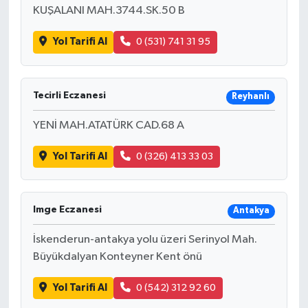
KUŞALANI MAH.3744.SK.50 B
Yol Tarifi Al
0 (531) 741 31 95
Tecirli Eczanesi
Reyhanlı
YENİ MAH.ATATÜRK CAD.68 A
Yol Tarifi Al
0 (326) 413 33 03
Imge Eczanesi
Antakya
İskenderun-antakya yolu üzeri Serinyol Mah.
Büyükdalyan Konteyner Kent önü
Yol Tarifi Al
0 (542) 312 92 60