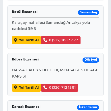
Betül Eczanesi
Samandağ
Karaçay mahallesi Samandağ Antakya yolu
caddesi 59 B
Yol Tarifi Al
0 (532) 380 47 77
Kübra Eczanesi
Dörtyol
HASSA CAD. 3 NOLU GÖÇMEN SAĞLIK OCAĞI
KARŞISI
Yol Tarifi Al
0 (326) 712 13 81
Karaalı Eczanesi
İskenderun