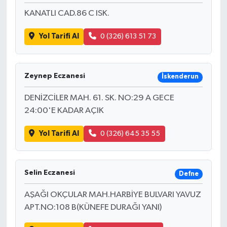
KANATLI CAD.86 C ISK.
Yol Tarifi Al
0 (326) 613 51 73
Zeynep Eczanesi
İskenderun
DENİZCİLER MAH. 61. SK. NO:29 A GECE
24:00'E KADAR AÇIK
Yol Tarifi Al
0 (326) 645 35 55
Selin Eczanesi
Defne
AŞAĞI OKÇULAR MAH.HARBİYE BULVARI YAVUZ
APT.NO:108 B(KÜNEFE DURAĞI YANI)