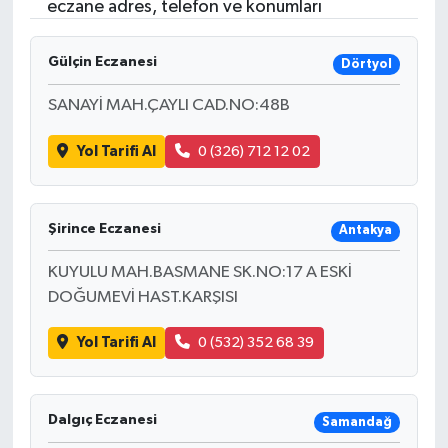
eczane adres, telefon ve konumları
Gülçin Eczanesi
Dörtyol
SANAYİ MAH.ÇAYLI CAD.NO:48B
Yol Tarifi Al
0 (326) 712 12 02
Şirince Eczanesi
Antakya
KUYULU MAH.BASMANE SK.NO:17 A ESKİ
DOĞUMEVİ HAST.KARŞISI
Yol Tarifi Al
0 (532) 352 68 39
Dalgıç Eczanesi
Samandağ