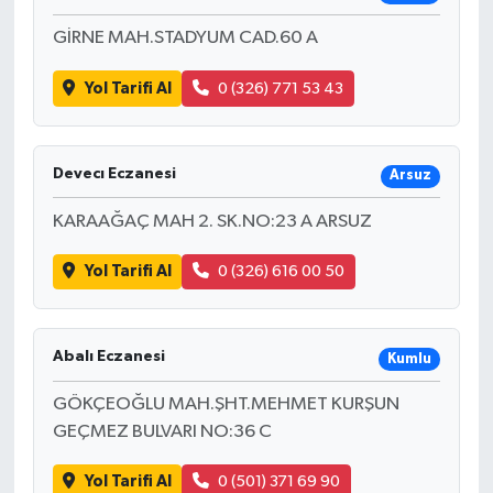
GİRNE MAH.STADYUM CAD.60 A
Yol Tarifi Al
0 (326) 771 53 43
Devecı Eczanesi
Arsuz
KARAAĞAÇ MAH 2. SK.NO:23 A ARSUZ
Yol Tarifi Al
0 (326) 616 00 50
Abalı Eczanesi
Kumlu
GÖKÇEOĞLU MAH.ŞHT.MEHMET KURŞUN
GEÇMEZ BULVARI NO:36 C
Yol Tarifi Al
0 (501) 371 69 90