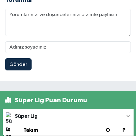
Gönder
Süper Lig Puan Durumu
Süper Lig
#
Takım
O
P