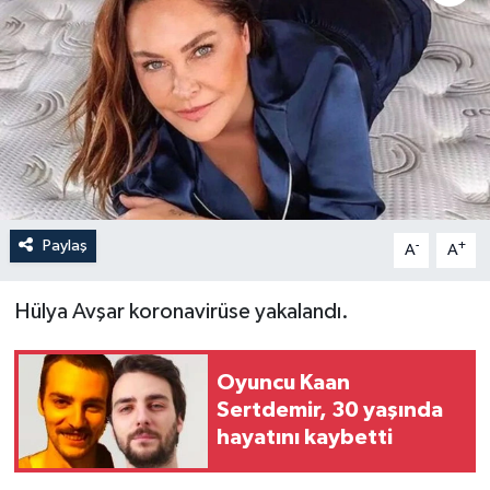
Paylaş
-
+
A
A
Hülya Avşar koronavirüse yakalandı.
Oyuncu Kaan
Sertdemir, 30 yaşında
hayatını kaybetti