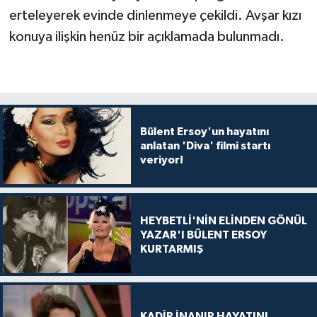
erteleyerek evinde dinlenmeye çekildi. Avşar kızı
konuya ilişkin henüz bir açıklamada bulunmadı.
Bülent Ersoy'un hayatını
anlatan 'Diva' filmi startı
veriyor!
HEYBETLİ'NİN ELİNDEN GÖNÜL
YAZAR'I BÜLENT ERSOY
KURTARMIŞ
KADİR İNANIR HAYATINI