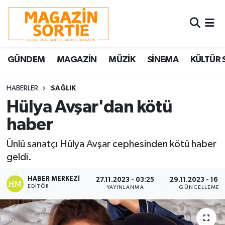
Nöbetçi Eczaneler
GÜNDEM
MAGAZİN
MÜZİK
SİNEMA
KÜLTÜR 
Hava Durumu
Trafik Durumu
HABERLER
SAĞLIK
Hülya Avşar'dan kötü
Süper Lig Puan Durumu ve Fikstür
haber
Tüm Manşetler
Ünlü sanatçı Hülya Avşar cephesinden kötü haber
geldi.
Son Dakika Haberleri
HABER MERKEZI
27.11.2023 - 03:25
29.11.2023 - 16:
EDITÖR
YAYINLANMA
GÜNCELLEME
Haber Arşivi