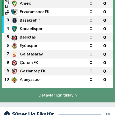
1
Amed
0
0
2
Erzurumspor FK
0
0
3
Başakşehir
0
0
4
Kocaelispor
0
0
5
Beşiktaş
0
0
6
Eyüpspor
0
0
7
Galatasaray
0
0
8
Çorum FK
0
0
9
Gaziantep FK
0
0
10
Alanyaspor
0
0
Detaylar için tıklayın
Süper Lig Fikstür