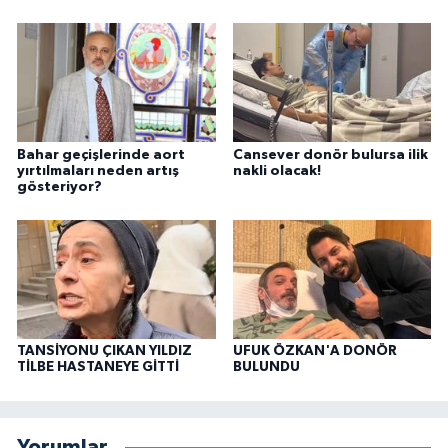
Bahar geçişlerinde aort
Cansever donör bulursa ilik
yırtılmaları neden artış
nakli olacak!
gösteriyor?
TANSİYONU ÇIKAN YILDIZ
UFUK ÖZKAN'A DONÖR
TİLBE HASTANEYE GİTTİ
BULUNDU
Yorumlar