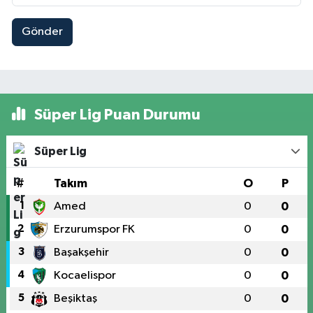
Gönder
Süper Lig Puan Durumu
Süper Lig
#
Takım
O
P
1
Amed
0
0
2
Erzurumspor FK
0
0
3
Başakşehir
0
0
4
Kocaelispor
0
0
5
Beşiktaş
0
0