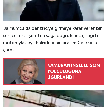
Balmumcu’da benzinciye girmeye karar veren bir
sürücü, orta şeritten sağa doğru kırınca, sağda
motoruyla seyir halinde olan İbrahim Çelikkol’a
çarptı.
KAMURAN İNSELEL SON
YOLCULUĞUNA
UĞURLANDI