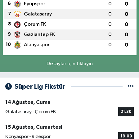
6
Eyüpspor
0
0
7
Galatasaray
0
0
8
Çorum FK
0
0
9
Gaziantep FK
0
0
10
Alanyaspor
0
0
Detaylar için tıklayın
Süper Lig Fikstür
14 Ağustos, Cuma
Galatasaray - Çorum FK
21:30
15 Ağustos, Cumartesi
Konyaspor - Rizespor
19:00