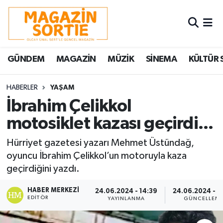
Nöbetçi Eczaneler
GÜNDEM
MAGAZİN
MÜZİK
SİNEMA
KÜLTÜR 
Hava Durumu
Trafik Durumu
HABERLER
YAŞAM
İbrahim Çelikkol
Süper Lig Puan Durumu ve Fikstür
motosiklet kazası geçirdi...
Tüm Manşetler
Hürriyet gazetesi yazarı Mehmet Üstündağ,
oyuncu İbrahim Çelikkol’un motoruyla kaza
Son Dakika Haberleri
geçirdiğini yazdı.
Haber Arşivi
HABER MERKEZI
24.06.2024 - 14:39
24.06.2024 - 1
EDITÖR
YAYINLANMA
GÜNCELLEM