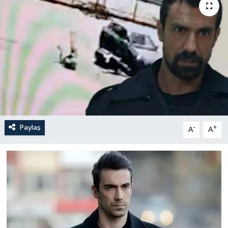
Paylaş
-
+
A
A