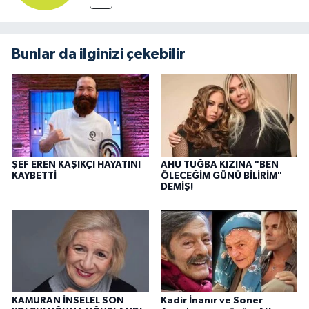
Bunlar da ilginizi çekebilir
ŞEF EREN KAŞIKÇI HAYATINI
AHU TUĞBA KIZINA "BEN
KAYBETTİ
ÖLECEĞİM GÜNÜ BİLİRİM"
DEMİŞ!
KAMURAN İNSELEL SON
Kadir İnanır ve Soner