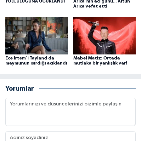
YOLCULUĞUNA UĞURLANDI
Arıca'nın acı günü... Altun
Arıca vefat etti
Ece İrtem'i Tayland da
Mabel Matiz: Ortada
maymunun ısırdığı açıklandı
mutlaka bir yanlışlık var!
Yorumlar