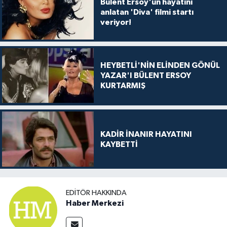
Bülent Ersoy'un hayatını
anlatan 'Diva' filmi startı
veriyor!
HEYBETLİ'NİN ELİNDEN GÖNÜL
YAZAR'I BÜLENT ERSOY
KURTARMIŞ
KADİR İNANIR HAYATINI
KAYBETTİ
EDITÖR HAKKINDA
Haber Merkezi