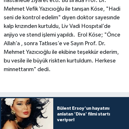
hastanede ziyaret etti. Bu sırada Prof. Dr.
Mehmet Vefik Yazıcıoğlu ile tanışan Köse, "Hadi
seni de kontrol edelim" dıyen doktor sayesınde
kalp krızınden kurtuldu, Liv Vadi Hospıtal’de
anjiyo ve stend işlemi yapıldı. Erol Köse; "Önce
Allah’a , sonra Tatlıses’e ve Sayın Prof. Dr.
Mehmet Yazıcıoğlu ile ekibine teşekkür ederim,
bu vesile ile büyük riskten kurtuldum. Herkese
minnettarım" dedi.
Bülent Ersoy'un hayatını
anlatan 'Diva' filmi startı
veriyor!