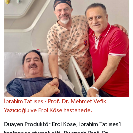
İbrahim Tatlıses - Prof. Dr. Mehmet Vefik
Yazıcıoğlu ve Erol Köse hastanede.
Duayen Prodüktör Erol Köse, İbrahim Tatlıses'i