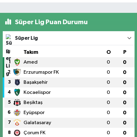
Süper Lig Puan Durumu
Süper Lig
#
Takım
O
P
1
Amed
0
0
2
Erzurumspor FK
0
0
3
Başakşehir
0
0
4
Kocaelispor
0
0
5
Beşiktaş
0
0
6
Eyüpspor
0
0
7
Galatasaray
0
0
8
Çorum FK
0
0