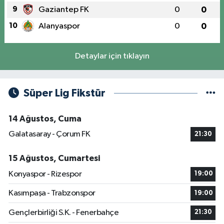
9
Gaziantep FK
0
0
10
Alanyaspor
0
0
Detaylar için tıklayın
Süper Lig Fikstür
14 Ağustos, Cuma
Galatasaray - Çorum FK
21:30
15 Ağustos, Cumartesi
Konyaspor - Rizespor
19:00
Kasımpaşa - Trabzonspor
19:00
Gençlerbirliği S.K. - Fenerbahçe
21:30