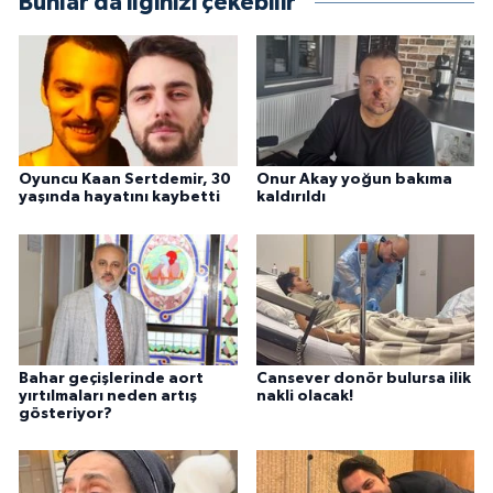
Bunlar da ilginizi çekebilir
Oyuncu Kaan Sertdemir, 30
Onur Akay yoğun bakıma
yaşında hayatını kaybetti
kaldırıldı
Bahar geçişlerinde aort
Cansever donör bulursa ilik
yırtılmaları neden artış
nakli olacak!
gösteriyor?