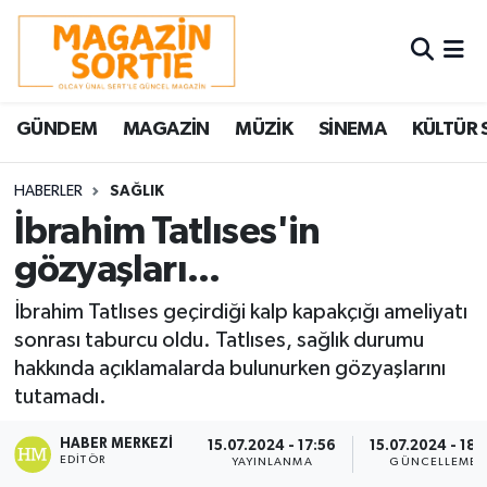
Nöbetçi Eczaneler
GÜNDEM
MAGAZİN
MÜZİK
SİNEMA
KÜLTÜR 
Hava Durumu
Trafik Durumu
HABERLER
SAĞLIK
İbrahim Tatlıses'in
Süper Lig Puan Durumu ve Fikstür
gözyaşları...
Tüm Manşetler
İbrahim Tatlıses geçirdiği kalp kapakçığı ameliyatı
sonrası taburcu oldu. Tatlıses, sağlık durumu
Son Dakika Haberleri
hakkında açıklamalarda bulunurken gözyaşlarını
tutamadı.
Haber Arşivi
HABER MERKEZI
15.07.2024 - 17:56
15.07.2024 - 18:
EDITÖR
YAYINLANMA
GÜNCELLEME