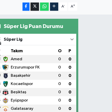
-
+
A
A
Süper Lig Puan Durumu
Süper Lig
#
Takım
O
P
1
Amed
0
0
2
Erzurumspor FK
0
0
3
Başakşehir
0
0
4
Kocaelispor
0
0
5
Beşiktaş
0
0
6
Eyüpspor
0
0
7
Galatasaray
0
0