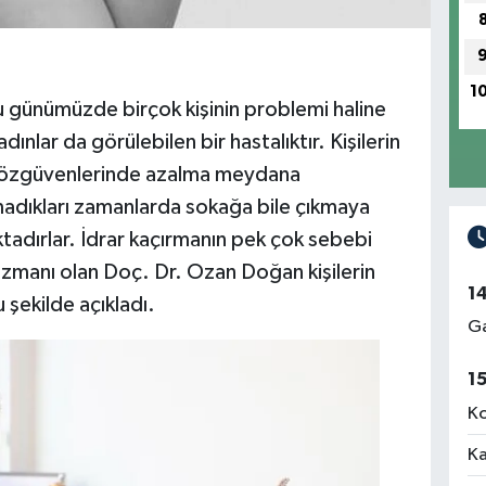
1
u günümüzde birçok kişinin problemi haline
dınlar da görülebilen bir hastalıktır. Kişilerin
k özgüvenlerinde azalma meydana
amadıkları zamanlarda sokağa bile çıkmaya
adırlar. İdrar kaçırmanın pek çok sebebi
 uzmanı olan Doç. Dr. Ozan Doğan kişilerin
1
 şekilde açıkladı.
Ga
1
Ko
Ka