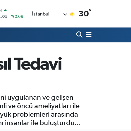
°
R
30
İstanbul
86
%0.06
00
%0.1
N
38
%0.21
ALTIN
3
%0.39
0
ıl Tedavi
%48
IN
2,05
%0.69
eni uygulanan ve gelişen
li ve öncü ameliyatları ile
üyük problemleri arasında
ı insanlar ile buluşturdu...