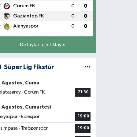
8
Çorum FK
0
0
9
Gaziantep FK
0
0
0
Alanyaspor
0
0
Detaylar için tıklayın
Süper Lig Fikstür
4 Ağustos, Cuma
latasaray - Çorum FK
21:30
5 Ağustos, Cumartesi
nyaspor - Rizespor
19:00
sımpaşa - Trabzonspor
19:00