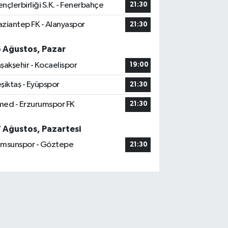
nçlerbirliği S.K. - Fenerbahçe
21:30
ziantep FK - Alanyaspor
21:30
6 Ağustos, Pazar
şakşehir - Kocaelispor
19:00
şiktaş - Eyüpspor
21:30
ed - Erzurumspor FK
21:30
7 Ağustos, Pazartesi
msunspor - Göztepe
21:30