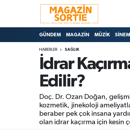
Nöbetçi Eczaneler
GÜNDEM
MAGAZİN
MÜZİK
SİNE
Hava Durumu
HABERLER
SAĞLIK
Trafik Durumu
İdrar Kaçırm
Süper Lig Puan Durumu ve Fikstür
Edilir?
Tüm Manşetler
Doç. Dr. Ozan Doğan, gelişmiş
Son Dakika Haberleri
kozmetik, jinekoloji ameliyatl
Haber Arşivi
beraber pek çok insana yardı
olan idrar kaçırma için kesin 