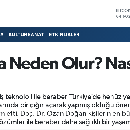
DOLA
47,59
EURO
55,07
STERLİ
MA
KÜLTÜR SANAT
ETKİNLİKLER
64,24
GRAM 
6518.2
BİST10
a Neden Olur? Nas
13.768
BITCO
64.60
 teknoloji ile beraber Türkiye’de henüz y
arında bir çığır açarak yapmış olduğu önem
m etti. Doç. Dr. Ozan Doğan kişilerin en b
çözümler ile beraber daha sağlıklı bir yaşam