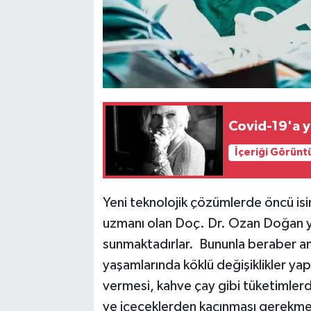
Covid-19'a 
İçeriği Görünt
Yeni teknolojik çözümlerde öncü isi
uzmanı olan Doç. Dr. Ozan Doğan ye
sunmaktadırlar. Bununla beraber ameli
yaşamlarında köklü değişiklikler yapılab
vermesi, kahve çay gibi tüketimler
ve içeceklerden kaçınması gerekmekt