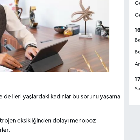
Ge
Ga
1
Ba
Be
Am
1
Sa
e de ileri yaşlardaki kadınlar bu sorunu yaşama
jen eksikliğinden dolayı menopoz
ler.