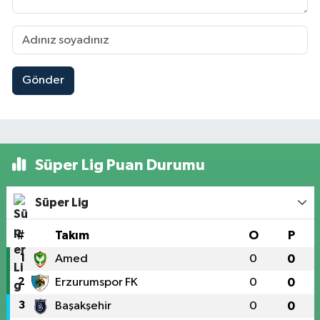
Gönder
Süper Lig Puan Durumu
Süper Lig
#
Takım
O
P
1
Amed
0
0
2
Erzurumspor FK
0
0
3
Başakşehir
0
0