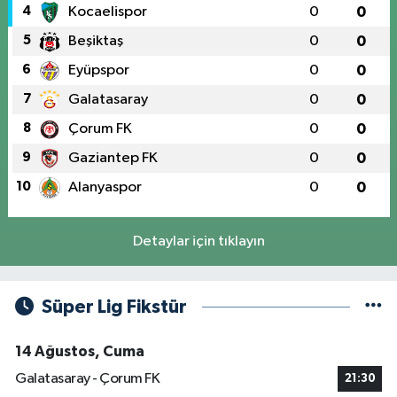
4
Kocaelispor
0
0
5
Beşiktaş
0
0
6
Eyüpspor
0
0
7
Galatasaray
0
0
8
Çorum FK
0
0
9
Gaziantep FK
0
0
10
Alanyaspor
0
0
Detaylar için tıklayın
Süper Lig Fikstür
14 Ağustos, Cuma
Galatasaray - Çorum FK
21:30