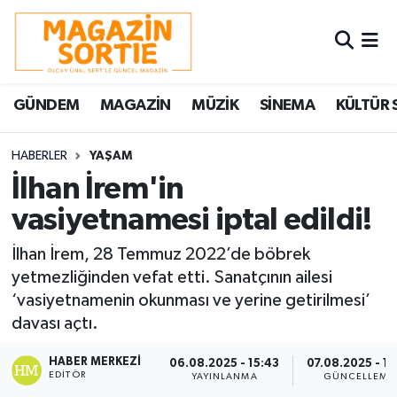
Nöbetçi Eczaneler
GÜNDEM
MAGAZİN
MÜZİK
SİNEMA
KÜLTÜR 
Hava Durumu
Trafik Durumu
HABERLER
YAŞAM
İlhan İrem'in
Süper Lig Puan Durumu ve Fikstür
vasiyetnamesi iptal edildi!
Tüm Manşetler
İlhan İrem, 28 Temmuz 2022’de böbrek
yetmezliğinden vefat etti. Sanatçının ailesi
Son Dakika Haberleri
‘vasiyetnamenin okunması ve yerine getirilmesi’
davası açtı.
Haber Arşivi
HABER MERKEZI
06.08.2025 - 15:43
07.08.2025 - 11
EDITÖR
YAYINLANMA
GÜNCELLEME