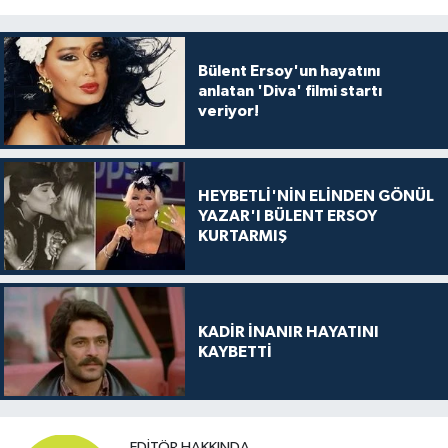
Bülent Ersoy'un hayatını
anlatan 'Diva' filmi startı
veriyor!
HEYBETLİ'NİN ELİNDEN GÖNÜL
YAZAR'I BÜLENT ERSOY
KURTARMIŞ
KADİR İNANIR HAYATINI
KAYBETTİ
EDITÖR HAKKINDA