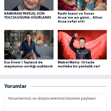
KAMURAN İNSELEL SON
Kadir İnanır ve Soner
YOLCULUĞUNA UĞURLANDI
Arıca'nın acı günü... Altun
Arıca vefat etti
Ece İrtem'i Tayland da
Mabel Matiz: Ortada
maymunun ısırdığı açıklandı
mutlaka bir yanlışlık var!
Yorumlar