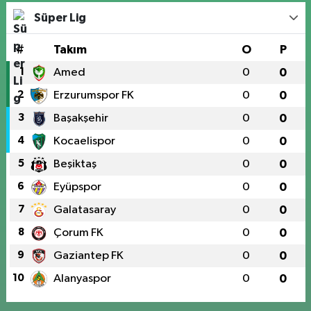
Süper Lig
#
Takım
O
P
1
Amed
0
0
2
Erzurumspor FK
0
0
3
Başakşehir
0
0
4
Kocaelispor
0
0
5
Beşiktaş
0
0
6
Eyüpspor
0
0
7
Galatasaray
0
0
8
Çorum FK
0
0
9
Gaziantep FK
0
0
10
Alanyaspor
0
0