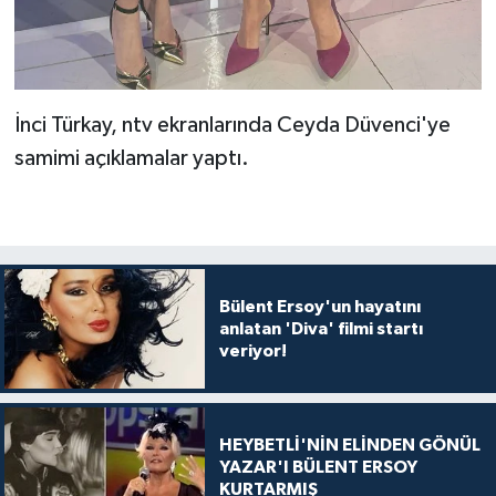
İnci Türkay, ntv ekranlarında Ceyda Düvenci'ye
samimi açıklamalar yaptı.
Bülent Ersoy'un hayatını
anlatan 'Diva' filmi startı
veriyor!
HEYBETLİ'NİN ELİNDEN GÖNÜL
YAZAR'I BÜLENT ERSOY
KURTARMIŞ