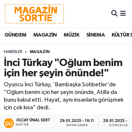
Nöbetçi Eczaneler
GÜNDEM
MAGAZİN
MÜZİK
SİNEMA
KÜLTÜR 
Hava Durumu
Trafik Durumu
HABERLER
MAGAZİN
İnci Türkay "Oğlum benim
Süper Lig Puan Durumu ve Fikstür
için her şeyin önünde!"
Tüm Manşetler
Oyuncu İnci Türkay, 'Bambaşka Sohbetler'de
"Oğlum benim için her şeyin önünde, Atilla da
Son Dakika Haberleri
bunu kabul etti. Hayat, aynı insanlarla görüşmek
için çok kısa" dedi.
Haber Arşivi
OLCAY ÜNAL SERT
29.01.2025 - 19:11
29.01.2025 - 1
EDITÖR
YAYINLANMA
GÜNCELLEM