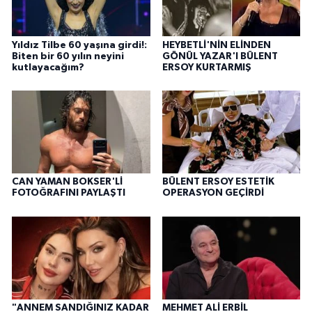
Yıldız Tilbe 60 yaşına girdi!:
HEYBETLİ'NİN ELİNDEN
Biten bir 60 yılın neyini
GÖNÜL YAZAR'I BÜLENT
kutlayacağım?
ERSOY KURTARMIŞ
CAN YAMAN BOKSER'Lİ
BÜLENT ERSOY ESTETİK
FOTOĞRAFINI PAYLAŞTI
OPERASYON GEÇİRDİ
"ANNEM SANDIĞINIZ KADAR
MEHMET ALİ ERBİL