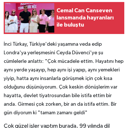
Cemal Can Canseven
lansmanda hayranları
ile buluştu
İnci Türkay, Türkiye'deki yaşamına veda edip
Londra'ya yerleşmesini Ceyda Düvenci'ye şu
cümlelerle anlattı: "Çok mücadele ettim. Hayatını hep
aynı yerde yaşayıp, hep aynı işi yapıp, aynı yemekleri
yiyip, hatta aynı insanlarla görüşmek için çok kısa
olduğunu düşünüyorum. Çok keskin dönüşlerim var
hayatta, devlet tiyatrosundan bile istifa ettim bir
anda. Girmesi çok zorken, bir an da istifa ettim. Bir
gün diyorum ki "tamam zamanı geldi"
Çok güzel işler yaptım burada. 99 yılında dil