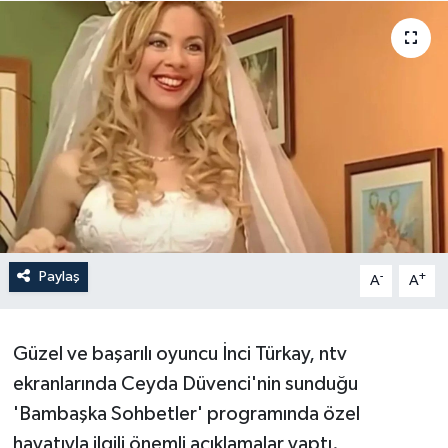
Paylaş
-
+
A
A
Güzel ve başarılı oyuncu İnci Türkay, ntv
ekranlarında Ceyda Düvenci'nin sunduğu
'Bambaşka Sohbetler' programında özel
hayatıyla ilgili önemli açıklamalar yaptı.