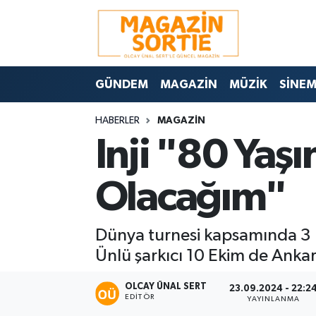
Nöbetçi Eczaneler
GÜNDEM
MAGAZİN
MÜZİK
SİNE
Hava Durumu
HABERLER
MAGAZİN
Trafik Durumu
Inji "80 Yaşı
Süper Lig Puan Durumu ve Fikstür
Olacağım"
Tüm Manşetler
Dünya turnesi kapsamında 3 ko
Son Dakika Haberleri
Ünlü şarkıcı 10 Ekim de Ankar
Haber Arşivi
OLCAY ÜNAL SERT
23.09.2024 - 22:2
EDITÖR
YAYINLANMA