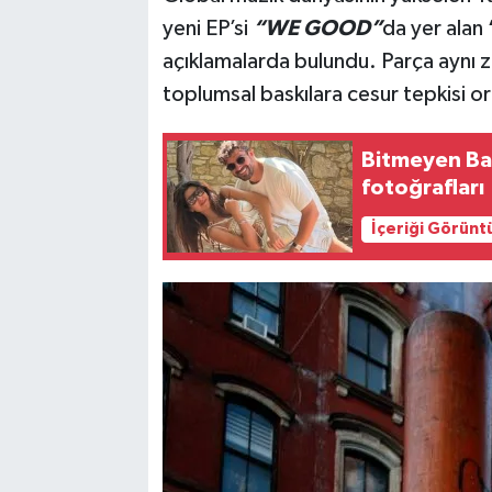
yeni EP’si
“WE GOOD”
da
yer alan
açıklamalarda bulundu.
Parça
aynı 
toplumsal baskılara cesur tepkisi 
Bitmeyen Bal
fotoğrafları
İçeriği Görünt