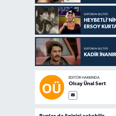
EDITÖRÜN SEÇTIĞI
HEYBETLİ'Nİ
ERSOY KURT
EDITÖRÜN SEÇTIĞI
KADİR İNANIR
EDITÖR HAKKINDA
Olcay Ünal Sert