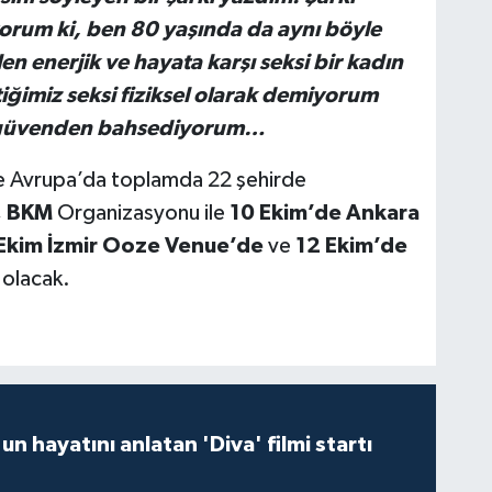
iyorum ki, ben 80 yaşında da aynı böyle
en enerjik ve hayata karşı seksi bir kadın
iğimiz seksi fiziksel olarak demiyorum
iç güvenden bahsediyorum…
ve Avrupa’da toplamda 22 şehirde
I, BKM
Organizasyonu ile
10 Ekim’de
Ankara
 Ekim İzmir Ooze Venue’de
ve
12 Ekim’de
olacak.
un hayatını anlatan 'Diva' filmi startı