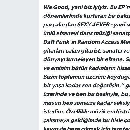
We Good, yani biz iyiyiz. Bu EP’ni
dönemlerimde kurtaran bir bakış a
parçalardan SEXY 4EVER - yani s
ünlü efsanevi dans müziği sanatç
Daft Punk’ın Random Access Mem
gitarları çalan gitarist, sanatçı ve
dünyayı turneleyen bir efsane. Ş
ve eminim bütün kadınların hissett
Bizim toplumun üzerine koyduğu
bir yaşa kadar sen değerlisin.” g
üzerinde ve ben bu baskıyla, bu 
musun ben sonsuza kadar seksiyi
istedim. Özellikle müzik endüstr
çalışmaya geldiğimde bu hisle çok
kaygıyla başa çıkmak için tam ter