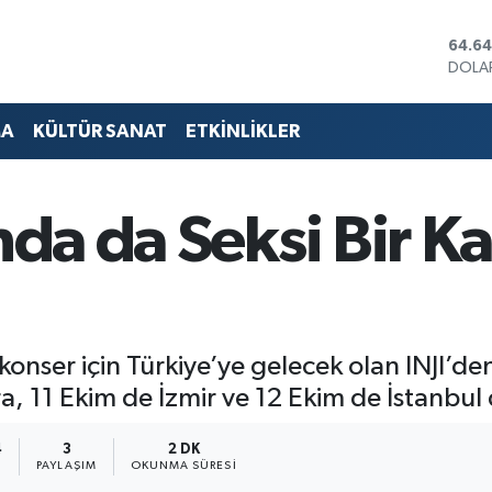
DOLA
47,6
EURO
55,0
STERL
MA
KÜLTÜR SANAT
ETKİNLİKLER
64,21
GRAM
6500
BİST1
nda da Seksi Bir K
13.79
BITC
64.64
nser için Türkiye’ye gelecek olan INJI’de
a, 11 Ekim de İzmir ve 12 Ekim de İstanbul
4
3
2 DK
PAYLAŞIM
OKUNMA SÜRESI