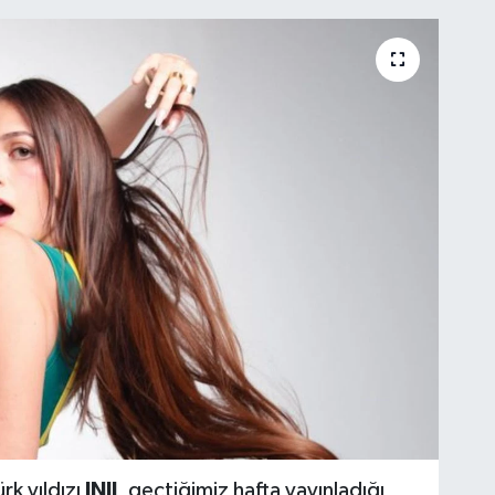
rk yıldızı
INJI
, geçtiğimiz hafta yayınladığı