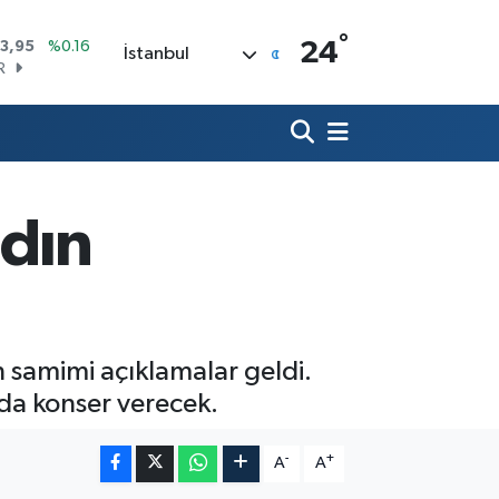
°
R
24
İstanbul
704
%0
406
%-0.08
İN
43
%0
 ALTIN
.87
%0.12
00
adın
9
%70
OIN
3,95
%0.16
n samimi açıklamalar geldi.
 da konser verecek.
-
+
A
A