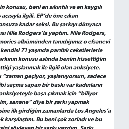
n konusu, beni en sıkıntılı ve en kaygılı
çısıyla ilgili. EP’de öne çıkan
onsuza kadar seksi.
Bu şarkıyı dünyaca
ısı Nile Rodgers’la yaptım. Nile Rodgers,
ories albümünden tanıdığımız o efsanevi
 kendisi 71 yaşında parıltılı ceketlerlerle
arkının konusu aslında benim hissettiğim
iği yaşlanmak ile ilgili olan anksiyete.
 “zaman geçiyor, yaşlanıyorsun, sadece
ibi saçma sapan bir baskı var kadınların
anksiyeteyle başa çıkmak için “biliyor
m, sanane” diye bir şarkı yapmak
isine ilk girdiğim zamanlarda Los Angeles’a
 karşılaştım. Bu beni çok zorladı ve bu
sini söyleyen bir şarkı yazdım. Şarkı