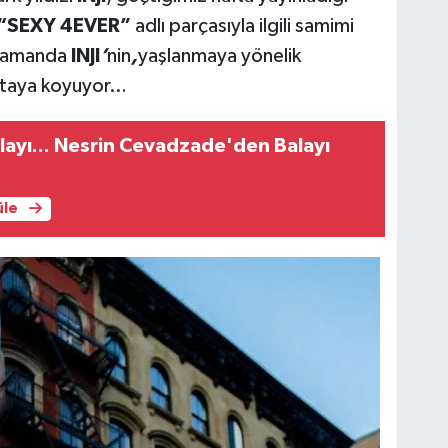
“SEXY 4EVER”
adlı parçasıyla ilgili samimi
zamanda
INJI
’
nin
,
yaşlanmaya yönelik
ortaya koyuyor…
ayı... Nesrin Cevadzade'den Balayı
üle