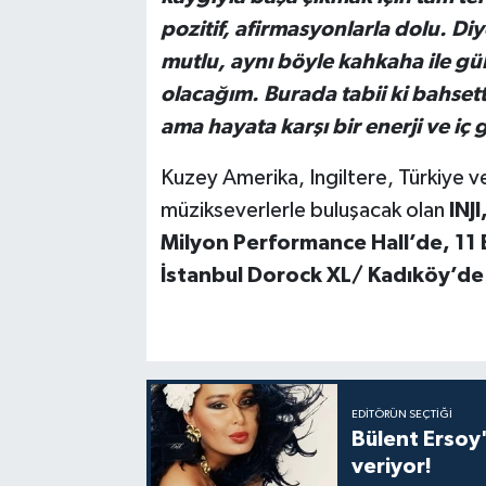
pozitif, afirmasyonlarla dolu. D
mutlu, aynı böyle kahkaha ile gül
olacağım. Burada tabii ki bahsett
ama hayata karşı bir enerji ve 
Kuzey Amerika, Ingiltere, Türkiye 
müzikseverlerle buluşacak olan
INJ
Milyon Performance Hall’de, 11
İstanbul Dorock XL/ Kadıköy’de
EDITÖRÜN SEÇTIĞI
Bülent Ersoy'
veriyor!