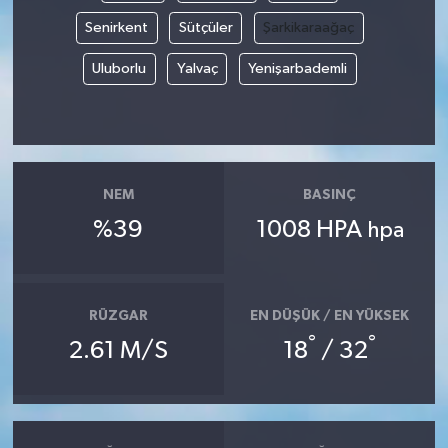
Senirkent
Sütçüler
Şarkikaraağaç
Uluborlu
Yalvaç
Yenişarbademli
NEM
BASINÇ
%39
1008 HPA
hpa
RÜZGAR
EN DÜŞÜK / EN YÜKSEK
°
°
2.61 M/S
18
/ 32