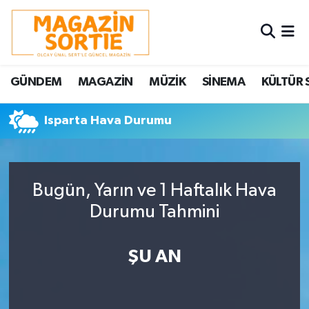
Nöbetçi Eczaneler
GÜNDEM
MAGAZİN
MÜZİK
SİNEMA
KÜLTÜR 
Hava Durumu
Isparta Hava Durumu
Trafik Durumu
Süper Lig Puan Durumu ve Fikstür
Bugün, Yarın ve 1 Haftalık Hava
Tüm Manşetler
Durumu Tahmini
Son Dakika Haberleri
ŞU AN
Haber Arşivi