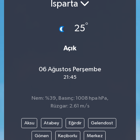
Isparta
°
25
Açık
06 Ağustos Perşembe
21:45
Nem: %39, Basınç: 1008 hpa hPa,
Rüzgar: 2.61 m/s
Aksu
Atabey
Eğirdir
Gelendost
Gönen
Keçiborlu
Merkez