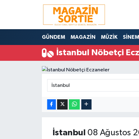
Nöbetçi Eczaneler
GÜNDEM
MAGAZİN
MÜZİK
SİNE
Hava Durumu
İstanbul Nöbetçi Ec
Trafik Durumu
Süper Lig Puan Durumu ve Fikstür
Tüm Manşetler
Son Dakika Haberleri
Haber Arşivi
İstanbul
08 Ağustos 2