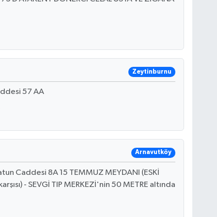
Zeytinburnu
addesi 57 AA
Arnavutköy
atun Caddesi 8A 15 TEMMUZ MEYDANI (ESKİ
arşısı) - SEVGİ TIP MERKEZİ'nin 50 METRE altında