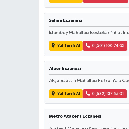
Sahne Eczanesi
İslambey Mahallesi Bestekar Nihat İnc
Yol Tarifi Al
0 (501) 100 74 63
Alper Eczanesi
Akşemsettin Mahallesi Petrol Yolu Ca
Yol Tarifi Al
0 (532) 137 55 01
Metro Atakent Eczanesi
Atakent Mahallesi Reşitpaşa Cadde