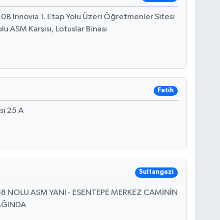
0B Innovia 1. Etap Yolu Üzeri Öğretmenler Sitesi
u ASM Karşısı, Lotuslar Binası
Fatih
si 25 A
Sultangazi
A 38 NOLU ASM YANI - ESENTEPE MERKEZ CAMİNİN
AĞINDA