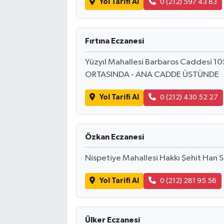
Yol Tarifi Al
0 (212) 597 43 83
Fırtına Eczanesi
Yüzyıl Mahallesi Barbaros Caddesi 1
ORTASINDA - ANA CADDE ÜSTÜNDE
Yol Tarifi Al
0 (212) 430 52 27
Özkan Eczanesi
Nispetiye Mahallesi Hakkı Şehit Han So
Yol Tarifi Al
0 (212) 281 95 56
Ülker Eczanesi