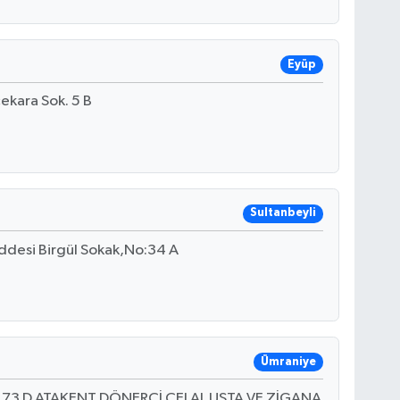
Eyüp
ekara Sok. 5 B
Sultanbeyli
ddesi Birgül Sokak,No:34 A
Ümraniye
si 73 D ATAKENT DÖNERCİ CELAL USTA VE ZİGANA