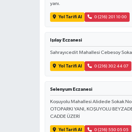
yanı.
Yol Tarifi Al
0 (216) 201 10 00
Işılay Eczanesi
Sahrayıcedit Mahallesi Cebesoy Sok
Yol Tarifi Al
0 (216) 302 44 07
Selenyum Eczanesi
Koşuyolu Mahallesi Alidede Sokak 
OTOPARKI YANI, KOŞUYOLU BEYZADE
CADDE ÜZERİ
Yol Tarifi Al
0 (216) 550 05 05