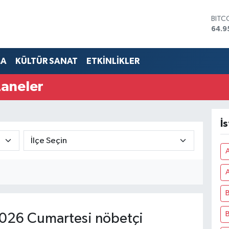
64.9
DOL
47,7
EUR
55,2
MA
KÜLTÜR SANAT
ETKİNLİKLER
STER
64,4
GRAM
zaneler
6660
BİST
13.7
İ
A
B
B
026 Cumartesi nöbetçi