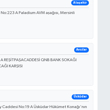
Ataşehir
 No:223 A Paladium AVM aşağısı, Mersinli
Avcılar
:4 A REŞİTPAŞACADDESİ QNB BANK SOKAĞI
AĞI KARŞISI
Üsküdar
bey Caddesi No:19 A Üsküdar Hükümet Konağı'nın