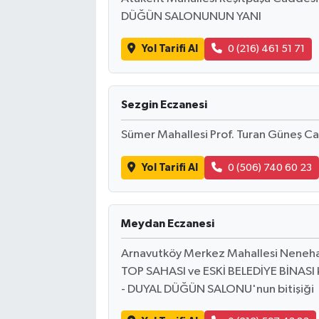
DÜĞÜN SALONUNUN YANI
Yol Tarifi Al
0 (216) 461 51 71
Sezgin Eczanesi
Sümer Mahallesi Prof. Turan Güneş C
Yol Tarifi Al
0 (506) 740 60 23
Meydan Eczanesi
Arnavutköy Merkez Mahallesi Neneh
TOP SAHASI ve ESKİ BELEDİYE BİNASI k
- DUYAL DÜĞÜN SALONU'nun bitişiği