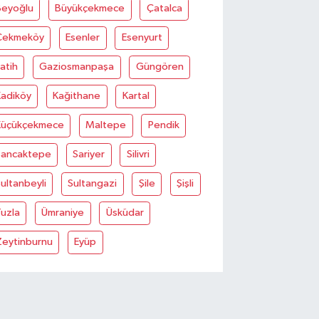
Beyoğlu
Büyükçekmece
Çatalca
Çekmeköy
Esenler
Esenyurt
atih
Gaziosmanpaşa
Güngören
Kadiköy
Kağithane
Kartal
Küçükçekmece
Maltepe
Pendik
Sancaktepe
Sariyer
Silivri
ultanbeyli
Sultangazi
Şile
Şişli
uzla
Ümraniye
Üsküdar
Zeytinburnu
Eyüp