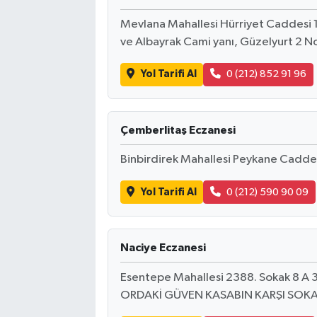
Mevlana Mahallesi Hürriyet Caddesi 1
ve Albayrak Cami yanı, Güzelyurt 2 Nol
Yol Tarifi Al
0 (212) 852 91 96
Çemberlitaş Eczanesi
Binbirdirek Mahallesi Peykane Cadde
Yol Tarifi Al
0 (212) 590 90 09
Naciye Eczanesi
Esentepe Mahallesi 2388. Sokak 8 
ORDAKİ GÜVEN KASABIN KARŞI SOK