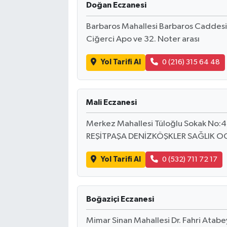
Doğan Eczanesi
Barbaros Mahallesi Barbaros Caddesi
Ciğerci Apo ve 32. Noter arası
Yol Tarifi Al
0 (216) 315 64 48
Mali Eczanesi
Merkez Mahallesi Tüloğlu Sokak No
REŞİTPAŞA DENİZKÖŞKLER SAĞLIK OC
Yol Tarifi Al
0 (532) 711 72 17
Boğaziçi Eczanesi
Mimar Sinan Mahallesi Dr. Fahri Ata