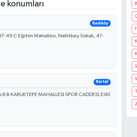
ve konumları
Kadıköy
F
7-49 C Eğitim Mahallesi, Nahitbey Sokak, 47-
S
Kartal
T
No:8 B KARLIKTEPE MAHALLESİ SPOR CADDESİ,ESKİ