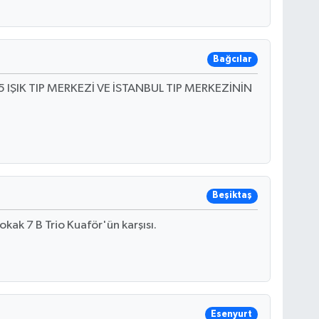
Bağcılar
05 IŞIK TIP MERKEZİ VE İSTANBUL TIP MERKEZİNİN
Beşiktaş
kak 7 B Trio Kuaför'ün karşısı.
Esenyurt