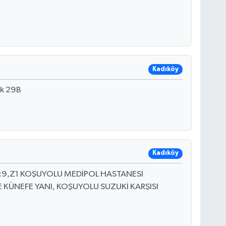
Kadıköy
ak 29B
Kadıköy
No:9,Z1 KOŞUYOLU MEDİPOL HASTANESİ
 KÜNEFE YANI, KOŞUYOLU SUZUKİ KARŞISI