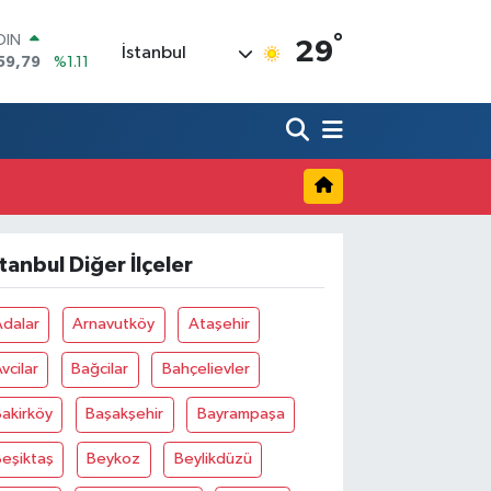
59,79
%1.11
°
AR
29
İstanbul
436
%0.18
O
510
%0.32
LİN
811
%0.38
 ALTIN
.55
%0.03
100
79
%-14
stanbul Diğer İlçeler
Adalar
Arnavutköy
Ataşehir
vcilar
Bağcilar
Bahçelievler
akirköy
Başakşehir
Bayrampaşa
eşiktaş
Beykoz
Beylikdüzü