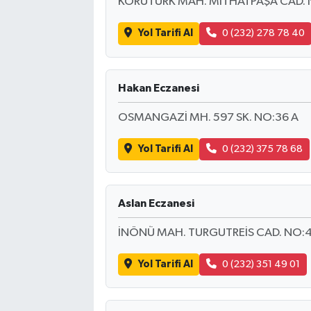
KORUTÜRK MAH. MİTHATPAŞA CAD. 
Yol Tarifi Al
0 (232) 278 78 40
Hakan Eczanesi
OSMANGAZİ MH. 597 SK. NO:36 A
Yol Tarifi Al
0 (232) 375 78 68
Aslan Eczanesi
İNÖNÜ MAH. TURGUTREİS CAD. NO:4
Yol Tarifi Al
0 (232) 351 49 01