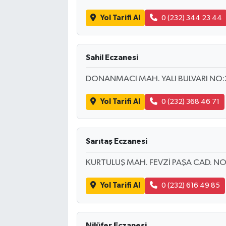
Yol Tarifi Al
0 (232) 344 23 44
Sahil Eczanesi
DONANMACI MAH. YALI BULVARI NO
Yol Tarifi Al
0 (232) 368 46 71
Sarıtaş Eczanesi
KURTULUŞ MAH. FEVZİ PAŞA CAD. NO
Yol Tarifi Al
0 (232) 616 49 85
Nilüfer Eczanesi