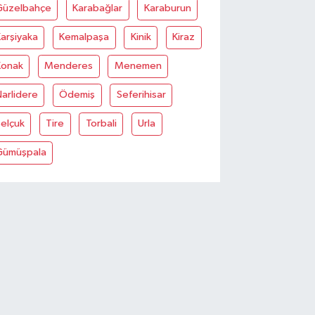
Güzelbahçe
Karabağlar
Karaburun
arşiyaka
Kemalpaşa
Kinik
Kiraz
Konak
Menderes
Menemen
arlidere
Ödemiş
Seferihisar
elçuk
Tire
Torbali
Urla
Gümüşpala