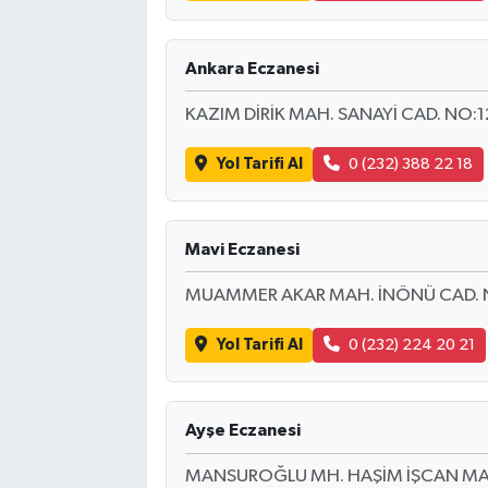
Ankara Eczanesi
KAZIM DİRİK MAH. SANAYİ CAD. NO:1
Yol Tarifi Al
0 (232) 388 22 18
Mavi Eczanesi
MUAMMER AKAR MAH. İNÖNÜ CAD. 
Yol Tarifi Al
0 (232) 224 20 21
Ayşe Eczanesi
MANSUROĞLU MH. HAŞİM İŞCAN MAH