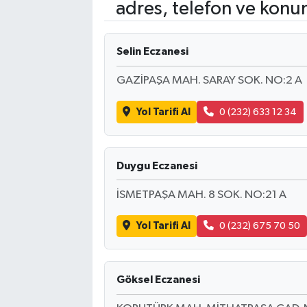
adres, telefon ve konu
Selin Eczanesi
GAZİPAŞA MAH. SARAY SOK. NO:2 A
Yol Tarifi Al
0 (232) 633 12 34
Duygu Eczanesi
İSMETPAŞA MAH. 8 SOK. NO:21 A
Yol Tarifi Al
0 (232) 675 70 50
Göksel Eczanesi