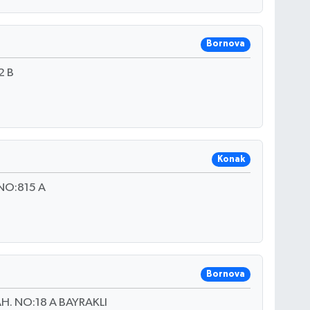
Bornova
2 B
Konak
NO:815 A
Bornova
. NO:18 A BAYRAKLI