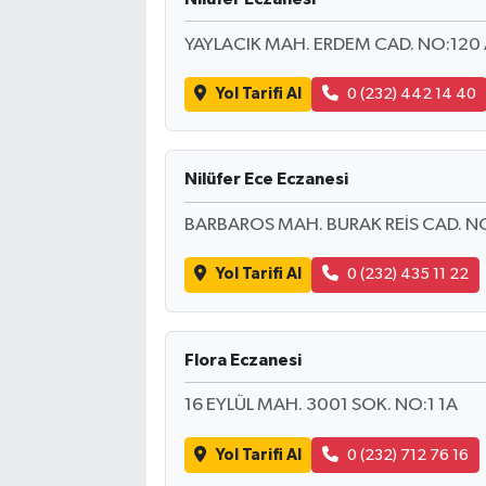
YAYLACIK MAH. ERDEM CAD. NO:120
Yol Tarifi Al
0 (232) 442 14 40
Nilüfer Ece Eczanesi
BARBAROS MAH. BURAK REİS CAD. N
Yol Tarifi Al
0 (232) 435 11 22
Flora Eczanesi
16 EYLÜL MAH. 3001 SOK. NO:1 1A
Yol Tarifi Al
0 (232) 712 76 16