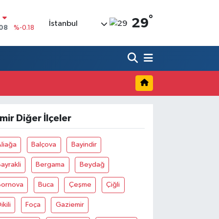
,08
%-0.18
°
29
İstanbul
%0.18
0
%0.32
%0.38
LTIN
5
%0.03
%-14
zmir Diğer İlçeler
liağa
Balçova
Bayindir
ayrakli
Bergama
Beydağ
Bornova
Buca
Çeşme
Çiğli
ikili
Foça
Gaziemir