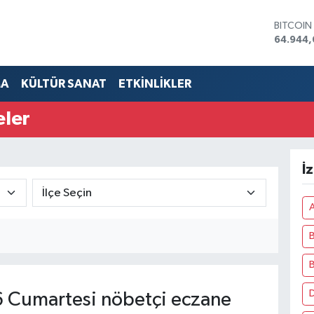
64.944
DOLAR
47,7436
EURO
55,251
STERLİN
MA
KÜLTÜR SANAT
ETKİNLİKLER
64,4811
GRAM A
eler
6660.5
BİST100
13.779
İ
A
B
D
 Cumartesi nöbetçi eczane