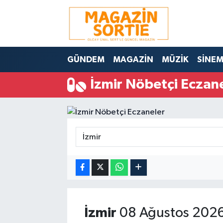
Nöbetçi Eczaneler
GÜNDEM
MAGAZİN
MÜZİK
SİNE
Hava Durumu
İzmir Nöbetçi Eczan
Trafik Durumu
Süper Lig Puan Durumu ve Fikstür
Tüm Manşetler
Son Dakika Haberleri
Haber Arşivi
İzmir
08 Ağustos 2026