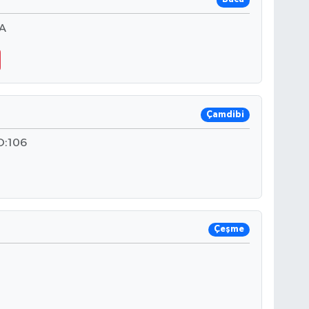
 A
Çamdibi
O:106
Çeşme