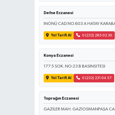
Defne Eczanesi
INÖNÜ CAD.NO.603 A HATAY KARAB
Yol Tarifi Al
0 (232) 285 02 30
Konya Eczanesi
177 5 SOK. NO:23 B BASINSITESI
Yol Tarifi Al
0 (232) 231 04 57
Toprağın Eczanesi
GAZİLER MAH. GAZİOSMANPAŞA CAD