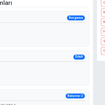
mları
K
Bergama
N
S
Dikili
Balçova-2