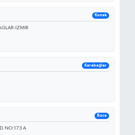
Konak
AGLAR-IZMIR
Karabağlar
Buca
. NO:173 A