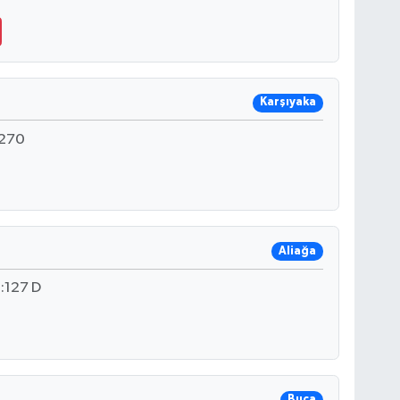
Karşıyaka
:270
Aliağa
:127 D
Buca