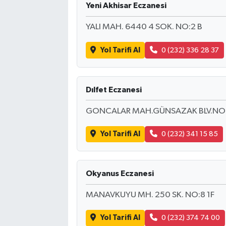
Yeni Akhisar Eczanesi
YALI MAH. 6440 4 SOK. NO:2 B
Yol Tarifi Al
0 (232) 336 28 37
Dılfet Eczanesi
GONCALAR MAH.GÜNSAZAK BLV.NO:
Yol Tarifi Al
0 (232) 341 15 85
Okyanus Eczanesi
MANAVKUYU MH. 250 SK. NO:8 1F
Yol Tarifi Al
0 (232) 374 74 00