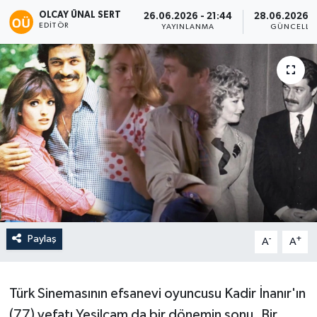
OLCAY ÜNAL SERT
26.06.2026 - 21:44
28.06.2026 -
EDITÖR
YAYINLANMA
GÜNCELLE
Paylaş
-
+
A
A
Türk Sinemasının efsanevi oyuncusu Kadir İnanır'ın
(77) vefatı Yeşilçam da bir dönemin sonu. Bir