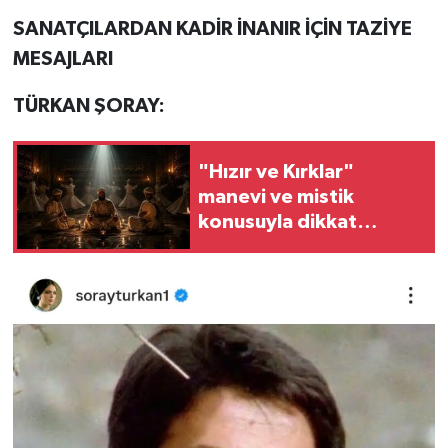
SANATÇILARDAN KADİR İNANIR İÇİN TAZİYE
MESAJLARI
TÜRKAN ŞORAY:
"Hızır ve Kırklar"
manevi ve mistik
konusuyla dikkat
çekiyor