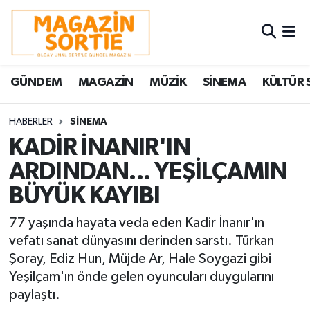
Nöbetçi Eczaneler
GÜNDEM
MAGAZİN
MÜZİK
SİNEMA
KÜLTÜR 
Hava Durumu
Trafik Durumu
HABERLER
SİNEMA
KADİR İNANIR'IN
Süper Lig Puan Durumu ve Fikstür
ARDINDAN... YEŞİLÇAMIN
BÜYÜK KAYIBI
Tüm Manşetler
77 yaşında hayata veda eden Kadir İnanır'ın
Son Dakika Haberleri
vefatı sanat dünyasını derinden sarstı. Türkan
Şoray, Ediz Hun, Müjde Ar, Hale Soygazi gibi
Haber Arşivi
Yeşilçam'ın önde gelen oyuncuları duygularını
paylaştı.