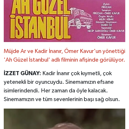
Müjde Ar ve Kadir İnanır, Ömer Kavur'un yönettiği
'Ah Güzel İstanbul' adlı filminin afişinde görülüyor.
İZZET GÜNAY:
Kadir İnanır çok kıymetli, çok
yetenekli bir oyuncuydu. Sinemamızın efsane
isimlerindendi. Her zaman da öyle kalacak.
Sinemamızın ve tüm sevenlerinin başı sağ olsun.