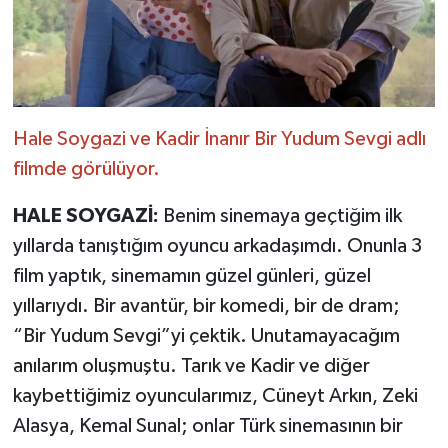
Hale Soygazi ve Kadir İnanır Bir Yudum Sevgi adlı
filmde görülüyor.
HALE SOYGAZİ:
Benim sinemaya geçtiğim ilk
yıllarda tanıştığım oyuncu arkadaşımdı. Onunla 3
film yaptık, sinemamın güzel günleri, güzel
yıllarıydı. Bir avantür, bir komedi, bir de dram;
“Bir Yudum Sevgi”yi çektik. Unutamayacağım
anılarım oluşmuştu. Tarık ve Kadir ve diğer
kaybettiğimiz oyuncularımız, Cüneyt Arkın, Zeki
Alasya, Kemal Sunal; onlar Türk sinemasının bir