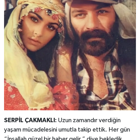
SERPİL ÇAKMAKLI:
Uzun zamandır verdiğin
yaşam mücadelesini umutla takip ettik. Her gün
“İnşallah güzel bir haber gelir.” diye bekledik…